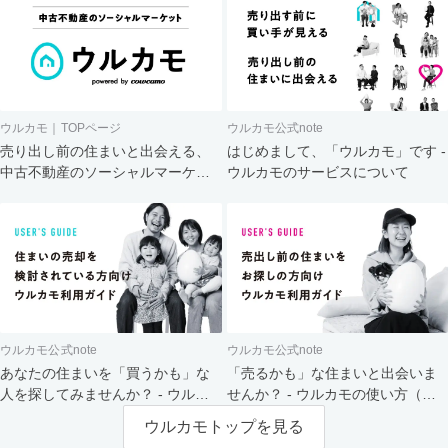
ウルカモ｜TOPページ
ウルカモ公式note
売り出し前の住まいと出会える、
はじめまして、「ウルカモ」です -
中古不動産のソーシャルマーケッ
ウルカモのサービスについて
ト
ウルカモ公式note
ウルカモ公式note
あなたの住まいを「買うかも」な
「売るかも」な住まいと出会いま
人を探してみませんか？ - ウルカ
せんか？ - ウルカモの使い方（買
モの使い方（売主さま向け）
主さま向け）
ウルカモトップを見る