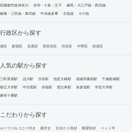
田園都市線神奈川
赤羽・十条・王子
練馬・大江戸線・西武線
板橋・三田線・東武線
中央線多摩
京急線
その他
行政区から探す
港区
新宿区
目黒区
世田谷区
渋谷区
中野区
杉並区
人気の駅から探す
三軒茶屋駅
品川駅
渋谷駅
池尻大橋駅
成城学園前駅
千歳船橋駅
都立大学駅
中目黒駅
赤坂駅
恵比寿駅
表参道駅
学芸大学駅
麻布十番駅
こだわりから探す
ルーフバルコニー付き
庭付き
日当たり良好
眺望良好
ペット可