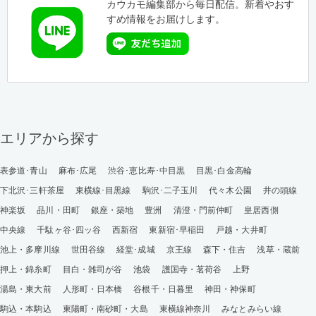
カウカモ編集部から毎日配信。新着やおす
すめ情報をお届けします。
エリアから探す
表参道･青山
麻布･広尾
渋谷･恵比寿･中目黒
目黒･白金高輪
下北沢･三軒茶屋
東横線･目黒線
駒沢･二子玉川
代々木公園
井の頭線
神楽坂
品川・田町
銀座・築地
豊洲
清澄・門前仲町
皇居西側
中央線
千駄ヶ谷･四ッ谷
西新宿
東新宿･早稲田
戸越・大井町
池上・多摩川線
世田谷線
経堂･成城
京王線
森下・住吉
浅草・蔵前
押上・錦糸町
目白・雑司が谷
池袋
護国寺・茗荷谷
上野
湯島・東大前
人形町・日本橋
谷根千・日暮里
神田・神保町
駒込・本駒込
東陽町・南砂町・大島
東横線神奈川
みなとみらい線