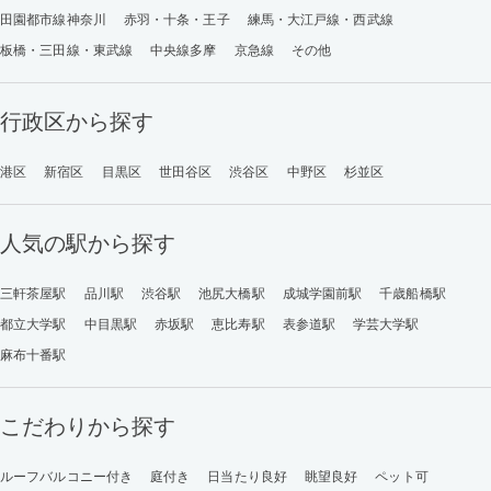
田園都市線神奈川
赤羽・十条・王子
練馬・大江戸線・西武線
板橋・三田線・東武線
中央線多摩
京急線
その他
行政区から探す
港区
新宿区
目黒区
世田谷区
渋谷区
中野区
杉並区
人気の駅から探す
三軒茶屋駅
品川駅
渋谷駅
池尻大橋駅
成城学園前駅
千歳船橋駅
都立大学駅
中目黒駅
赤坂駅
恵比寿駅
表参道駅
学芸大学駅
麻布十番駅
こだわりから探す
ルーフバルコニー付き
庭付き
日当たり良好
眺望良好
ペット可