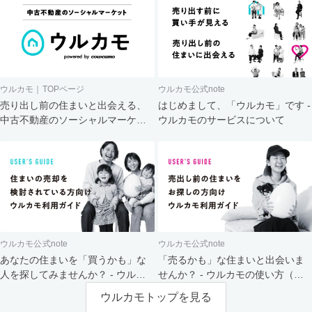
ウルカモ｜TOPページ
ウルカモ公式note
売り出し前の住まいと出会える、
はじめまして、「ウルカモ」です -
中古不動産のソーシャルマーケッ
ウルカモのサービスについて
ト
ウルカモ公式note
ウルカモ公式note
あなたの住まいを「買うかも」な
「売るかも」な住まいと出会いま
人を探してみませんか？ - ウルカ
せんか？ - ウルカモの使い方（買
モの使い方（売主さま向け）
主さま向け）
ウルカモトップを見る