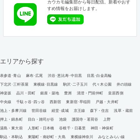
カウカモ編集部から毎日配信。新着やおす
すめ情報をお届けします。
エリアから探す
表参道･青山
麻布･広尾
渋谷･恵比寿･中目黒
目黒･白金高輪
下北沢･三軒茶屋
東横線･目黒線
駒沢･二子玉川
代々木公園
井の頭線
神楽坂
品川・田町
銀座・築地
豊洲
清澄・門前仲町
皇居西側
中央線
千駄ヶ谷･四ッ谷
西新宿
東新宿･早稲田
戸越・大井町
池上・多摩川線
世田谷線
経堂･成城
京王線
森下・住吉
浅草・蔵前
押上・錦糸町
目白・雑司が谷
池袋
護国寺・茗荷谷
上野
湯島・東大前
人形町・日本橋
谷根千・日暮里
神田・神保町
駒込・本駒込
東陽町・南砂町・大島
東横線神奈川
みなとみらい線