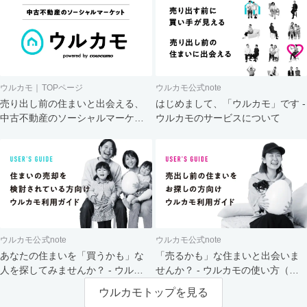
ウルカモ｜TOPページ
ウルカモ公式note
売り出し前の住まいと出会える、
はじめまして、「ウルカモ」です -
中古不動産のソーシャルマーケッ
ウルカモのサービスについて
ト
ウルカモ公式note
ウルカモ公式note
あなたの住まいを「買うかも」な
「売るかも」な住まいと出会いま
人を探してみませんか？ - ウルカ
せんか？ - ウルカモの使い方（買
モの使い方（売主さま向け）
主さま向け）
ウルカモトップを見る