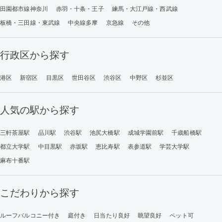
田園都市線神奈川
赤羽・十条・王子
練馬・大江戸線・西武線
板橋・三田線・東武線
中央線多摩
京急線
その他
行政区から探す
港区
新宿区
目黒区
世田谷区
渋谷区
中野区
杉並区
人気の駅から探す
三軒茶屋駅
品川駅
渋谷駅
池尻大橋駅
成城学園前駅
千歳船橋駅
都立大学駅
中目黒駅
赤坂駅
恵比寿駅
表参道駅
学芸大学駅
麻布十番駅
こだわりから探す
ルーフバルコニー付き
庭付き
日当たり良好
眺望良好
ペット可