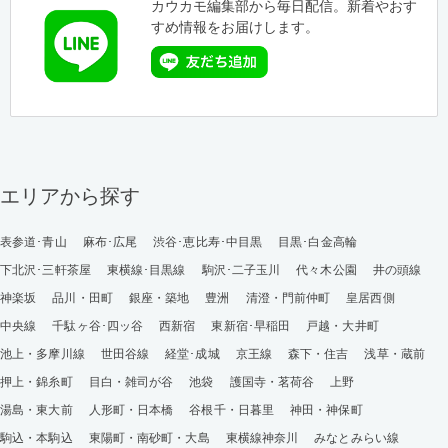
カウカモ編集部から毎日配信。新着やおす
すめ情報をお届けします。
エリアから探す
表参道･青山
麻布･広尾
渋谷･恵比寿･中目黒
目黒･白金高輪
下北沢･三軒茶屋
東横線･目黒線
駒沢･二子玉川
代々木公園
井の頭線
神楽坂
品川・田町
銀座・築地
豊洲
清澄・門前仲町
皇居西側
中央線
千駄ヶ谷･四ッ谷
西新宿
東新宿･早稲田
戸越・大井町
池上・多摩川線
世田谷線
経堂･成城
京王線
森下・住吉
浅草・蔵前
押上・錦糸町
目白・雑司が谷
池袋
護国寺・茗荷谷
上野
湯島・東大前
人形町・日本橋
谷根千・日暮里
神田・神保町
駒込・本駒込
東陽町・南砂町・大島
東横線神奈川
みなとみらい線