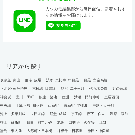
カウカモ編集部から毎日配信。新着やおす
すめ情報をお届けします。
エリアから探す
表参道･青山
麻布･広尾
渋谷･恵比寿･中目黒
目黒･白金高輪
下北沢･三軒茶屋
東横線･目黒線
駒沢･二子玉川
代々木公園
井の頭線
神楽坂
品川・田町
銀座・築地
豊洲
清澄・門前仲町
皇居西側
中央線
千駄ヶ谷･四ッ谷
西新宿
東新宿･早稲田
戸越・大井町
池上・多摩川線
世田谷線
経堂･成城
京王線
森下・住吉
浅草・蔵前
押上・錦糸町
目白・雑司が谷
池袋
護国寺・茗荷谷
上野
湯島・東大前
人形町・日本橋
谷根千・日暮里
神田・神保町