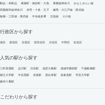
駒込・本駒込
東陽町・南砂町・大島
東横線神奈川
みなとみらい線
田園都市線神奈川
赤羽・十条・王子
練馬・大江戸線・西武線
板橋・三田線・東武線
中央線多摩
京急線
その他
行政区から探す
港区
新宿区
目黒区
世田谷区
渋谷区
中野区
杉並区
人気の駅から探す
三軒茶屋駅
品川駅
渋谷駅
池尻大橋駅
成城学園前駅
千歳船橋駅
都立大学駅
中目黒駅
赤坂駅
恵比寿駅
表参道駅
学芸大学駅
麻布十番駅
こだわりから探す