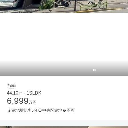
完成前
44.10㎡
1SLDK
・
6,999
万円
築地駅徒歩5分
中央区築地
不可