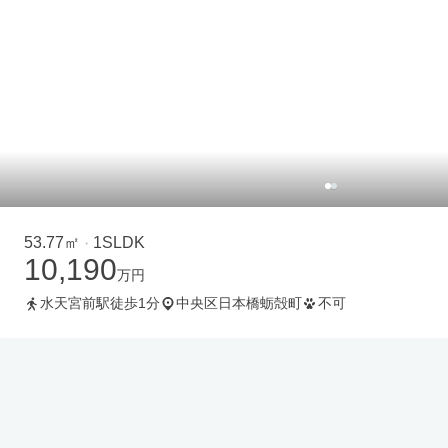
53.77㎡
1SLDK
・
10,190
万円
水天宮前駅徒歩1分
中央区日本橋蛎殻町
不可