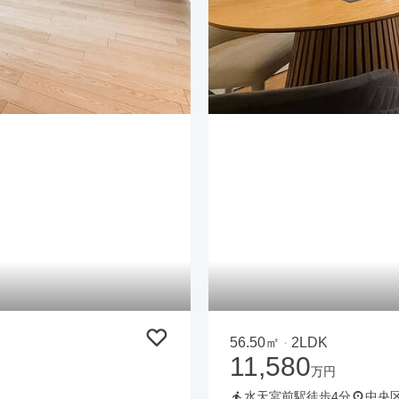
56.50㎡
2LDK
・
11,580
万円
水天宮前駅徒歩4分
中央