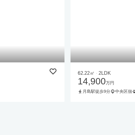
62.22㎡
2LDK
・
14,900
万円
月島駅徒歩9分
中央区佃