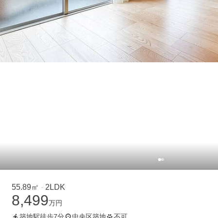
55.89㎡
2LDK
・
8,499
万円
築地駅徒歩7分
中央区築地
不可