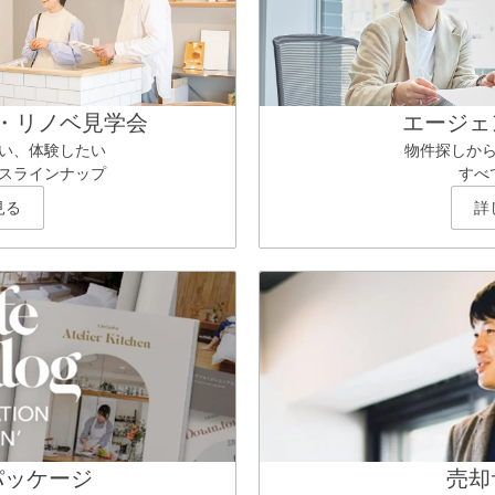
・リノベ見学会
エージェ
い、体験したい
物件探しか
スラインナップ
すべ
見る
詳
パッケージ
売却