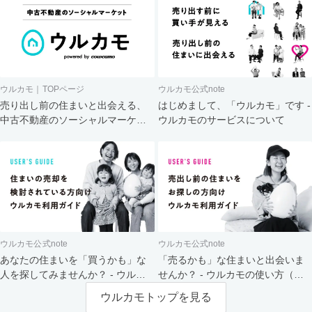
ウルカモ｜TOPページ
ウルカモ公式note
売り出し前の住まいと出会える、
はじめまして、「ウルカモ」です -
中古不動産のソーシャルマーケッ
ウルカモのサービスについて
ト
ウルカモ公式note
ウルカモ公式note
あなたの住まいを「買うかも」な
「売るかも」な住まいと出会いま
人を探してみませんか？ - ウルカ
せんか？ - ウルカモの使い方（買
モの使い方（売主さま向け）
主さま向け）
ウルカモトップを見る