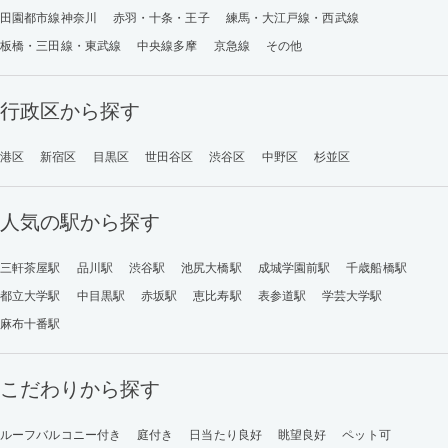
田園都市線神奈川
赤羽・十条・王子
練馬・大江戸線・西武線
板橋・三田線・東武線
中央線多摩
京急線
その他
行政区から探す
港区
新宿区
目黒区
世田谷区
渋谷区
中野区
杉並区
人気の駅から探す
三軒茶屋駅
品川駅
渋谷駅
池尻大橋駅
成城学園前駅
千歳船橋駅
都立大学駅
中目黒駅
赤坂駅
恵比寿駅
表参道駅
学芸大学駅
麻布十番駅
こだわりから探す
ルーフバルコニー付き
庭付き
日当たり良好
眺望良好
ペット可