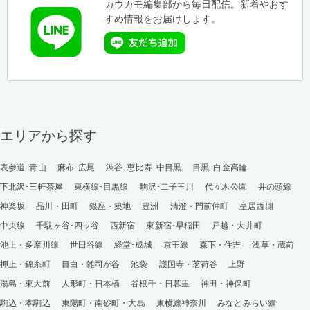
カウカモ編集部から毎日配信。新着やおす
すめ情報をお届けします。
エリアから探す
表参道･青山
麻布･広尾
渋谷･恵比寿･中目黒
目黒･白金高輪
下北沢･三軒茶屋
東横線･目黒線
駒沢･二子玉川
代々木公園
井の頭線
神楽坂
品川・田町
銀座・築地
豊洲
清澄・門前仲町
皇居西側
中央線
千駄ヶ谷･四ッ谷
西新宿
東新宿･早稲田
戸越・大井町
池上・多摩川線
世田谷線
経堂･成城
京王線
森下・住吉
浅草・蔵前
押上・錦糸町
目白・雑司が谷
池袋
護国寺・茗荷谷
上野
湯島・東大前
人形町・日本橋
谷根千・日暮里
神田・神保町
駒込・本駒込
東陽町・南砂町・大島
東横線神奈川
みなとみらい線