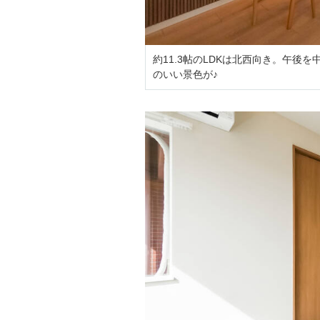
約11.3帖のLDKは北西向き。午
のいい景色が♪