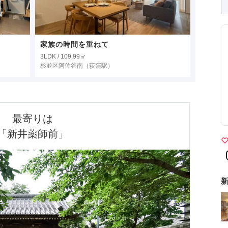
家族の時間を重ねて
3LDK / 109.99㎡
杉並区阿佐谷南
（荻窪駅）
最寄りは

「新井薬師前」
新