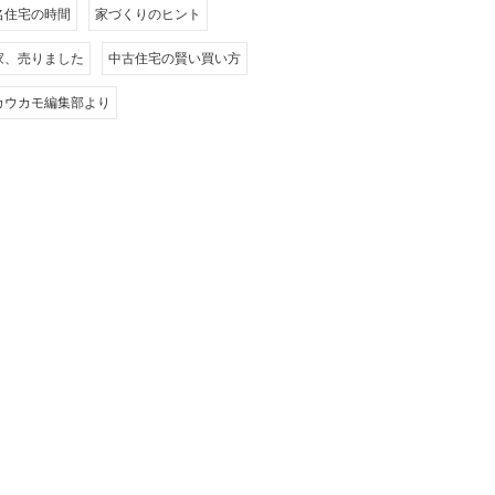
名住宅の時間
家づくりのヒント
家、売りました
中古住宅の賢い買い方
カウカモ編集部より