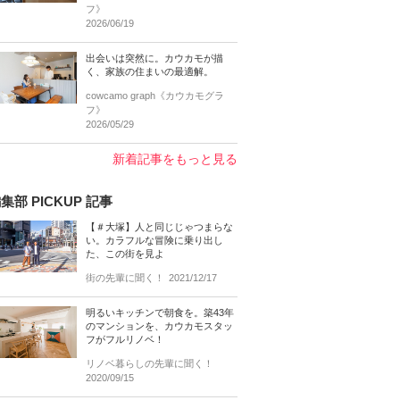
フ》
2026/06/19
出会いは突然に。カウカモが描
く、家族の住まいの最適解。
cowcamo graph《カウカモグラ
フ》
2026/05/29
新着記事をもっと見る
集部 PICKUP 記事
【＃大塚】人と同じじゃつまらな
い。カラフルな冒険に乗り出し
た、この街を見よ
街の先輩に聞く！
2021/12/17
明るいキッチンで朝食を。築43年
のマンションを、カウカモスタッ
フがフルリノベ！
リノベ暮らしの先輩に聞く！
2020/09/15