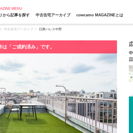
AZINE MENU
リから記事を探す
中古住宅アーカイブ
cowcamo MAGAZINEとは
中古住宅アーカイブ
日興パレス中野
件は「ご成約済み」です。
中
日