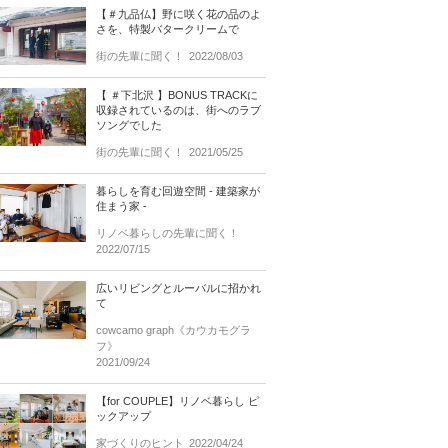
【＃九品仏】野に咲く花の品のよ
さを、特製バタークリームで
街の先輩に聞く！
2022/08/03
【 ＃下北沢 】BONUS TRACKに
収録されているのは、街へのラブ
ソングでした
街の先輩に聞く！
2021/05/25
暮らしを育む回遊空間 - 建築家が
住まう家 -
リノベ暮らしの先輩に聞く！
2022/07/15
広いリビングとルーバルに招かれ
て
cowcamo graph《カウカモグラ
フ》
2021/09/24
【for COUPLE】リノベ暮らし ピ
ックアップ
家づくりのヒント
2022/04/24