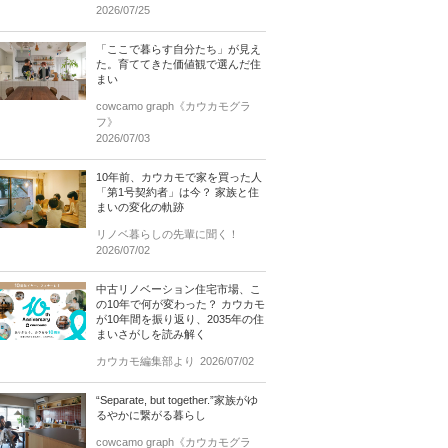
2026/07/25
「ここで暮らす自分たち」が見え
た。育ててきた価値観で選んだ住
まい
cowcamo graph《カウカモグラ
フ》
2026/07/03
10年前、カウカモで家を買った人
「第1号契約者」は今？ 家族と住
まいの変化の軌跡
リノベ暮らしの先輩に聞く！
2026/07/02
中古リノベーション住宅市場、こ
の10年で何が変わった？ カウカモ
が10年間を振り返り、2035年の住
まいさがしを読み解く
カウカモ編集部より
2026/07/02
“Separate, but together.”家族がゆ
るやかに繋がる暮らし
cowcamo graph《カウカモグラ