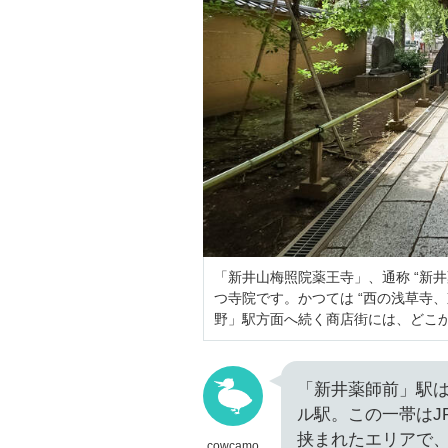
「新井山梅照院薬王寺」、通称 “新井
つ寺院です。かつては “西の浅草寺
野」駅方面へ続く商店街には、どこ
「新井薬師前」駅は
ル駅。この一帯はJ
挟まれたエリアで
cowcamo