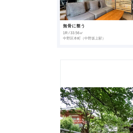
無骨に整う
1R / 33.56㎡
中野区本町
（中野坂上駅）