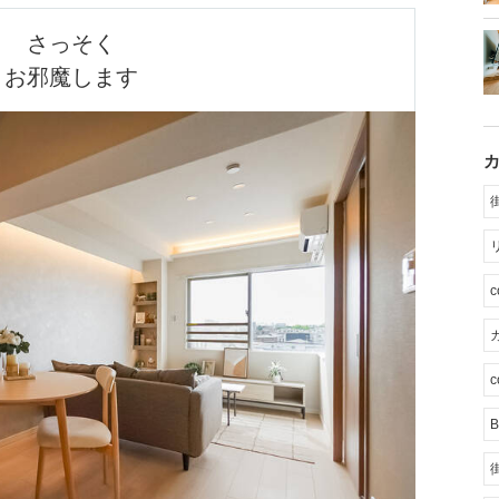
さっそく

お邪魔します
カ
c
B