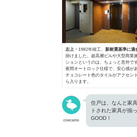
左上・
1982年竣工、
新耐震基準に適
掛けました。超高層ビルや大型商業施
ションというのは、ちょっと意外で
夜間オートロック仕様で、安心感が
チョコレート色のタイルがアクセン
ら入ります。
住戸は、なんと家
トされた家具が揃
GOOD！
cowcamo