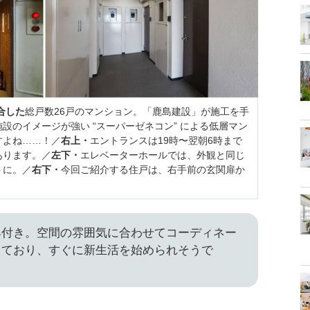
合した
総戸数26戸のマンション。「鹿島建設」が施工を手
設のイメージが強い “スーパーゼネコン” による低層マン
すよね……！／
右上・
エントランスは19時〜翌朝6時まで
あります。／
左下・
エレベーターホールでは、外観と同じ
トに。／
右下・
今回ご紹介する住戸は、右手前の玄関扉か
具付き。空間の雰囲気に合わせてコーディネー
っており、すぐに新生活を始められそうで