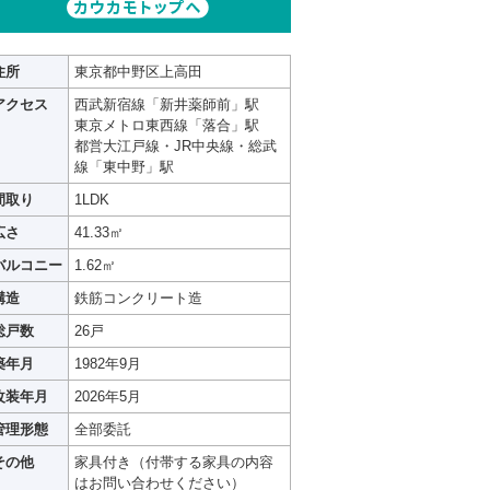
住所
東京都中野区上高田
アクセス
西武新宿線「新井薬師前」駅
東京メトロ東西線「落合」駅
都営大江戸線・JR中央線・総武
線「東中野」駅
間取り
1LDK
広さ
41.33㎡
バルコニー
1.62㎡
構造
鉄筋コンクリート造
総戸数
26戸
築年月
1982年9月
改装年月
2026年5月
管理形態
全部委託
その他
家具付き（付帯する家具の内容
はお問い合わせください）