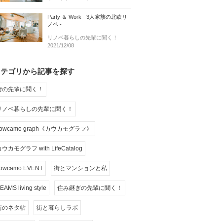
Party ＆ Work - 3人家族の北欧リ
ノベ -
リノベ暮らしの先輩に聞く！
2021/12/08
カテゴリから記事を探す
街の先輩に聞く！
リノベ暮らしの先輩に聞く！
cowcamo graph《カウカモグラフ》
ウカモグラフ with LifeCatalog
owcamo EVENT
街とマンションと私
EAMS living style
住み継ぎの先輩に聞く！
街のネタ帖
街と暮らしラボ