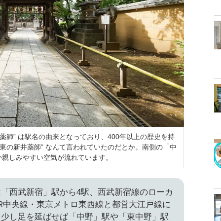
薬師” は駅名の由来となっており、400年以上の歴史を持
、東の新井薬師” なんて言われていたのだとか。南側の「中
か親しみやすい空気が流れています。
「西武新宿」駅から4駅、西武新宿線のローカ
R中央線・東京メトロ東西線と都営大江戸線に
、少し足を延ばせば「中野」駅や「東中野」駅