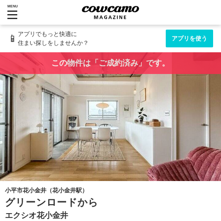
MENU
アプリでもっと快適に
📱
アプリを使う
住まい探しをしませんか？
この物件は「ご成約済み」です。
小平市花小金井（花小金井駅）
グリーンロードから
エクシオ花小金井