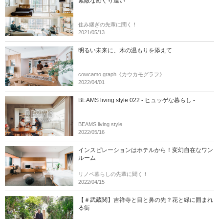
素敵なめぐり逢い
住み継ぎの先輩に聞く！
2021/05/13
明るい未来に、木の温もりを添えて
cowcamo graph《カウカモグラフ》
2022/04/01
BEAMS living style 022 - ヒュッゲな暮らし -
BEAMS living style
2022/05/16
インスピレーションはホテルから！変幻自在なワン
ルーム
リノベ暮らしの先輩に聞く！
2022/04/15
【＃武蔵関】吉祥寺と目と鼻の先？花と緑に囲まれ
る街