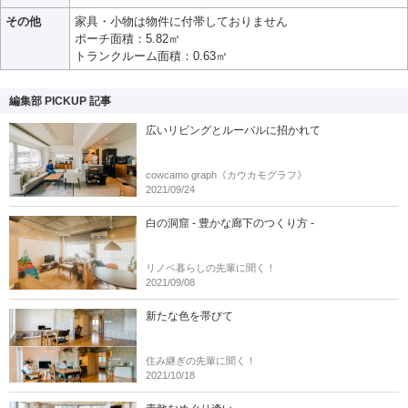
その他
家具・小物は物件に付帯しておりません
ポーチ面積：5.82㎡
トランクルーム面積：0.63㎡
編集部 PICKUP 記事
広いリビングとルーバルに招かれて
cowcamo graph《カウカモグラフ》
2021/09/24
白の洞窟 - 豊かな廊下のつくり方 -
リノベ暮らしの先輩に聞く！
2021/09/08
新たな色を帯びて
住み継ぎの先輩に聞く！
2021/10/18