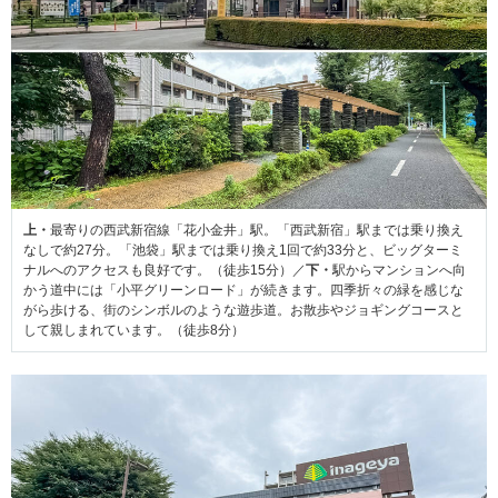
上・
最寄りの西武新宿線「花小金井」駅。「西武新宿」駅までは乗り換え
なしで約27分。「池袋」駅までは乗り換え1回で約33分と、ビッグターミ
ナルへのアクセスも良好です。（徒歩15分）／
下・
駅からマンションへ向
かう道中には「小平グリーンロード」が続きます。四季折々の緑を感じな
がら歩ける、街のシンボルのような遊歩道。お散歩やジョギングコースと
して親しまれています。（徒歩8分）