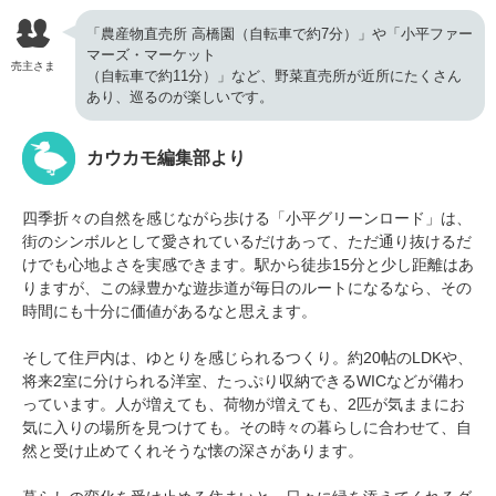
「農産物直売所 高橋園（自転車で約7分）」や「小平ファー
マーズ・マーケット
売主さま
（自転車で約11分）」など、野菜直売所が近所にたくさん
あり、巡るのが楽しいです。
カウカモ編集部より
四季折々の自然を感じながら歩ける「小平グリーンロード」は、
街のシンボルとして愛されているだけあって、ただ通り抜けるだ
けでも心地よさを実感できます。駅から徒歩15分と少し距離はあ
りますが、この緑豊かな遊歩道が毎日のルートになるなら、その
時間にも十分に価値があるなと思えます。
そして住戸内は、ゆとりを感じられるつくり。約20帖のLDKや、
将来2室に分けられる洋室、たっぷり収納できるWICなどが備わ
っています。人が増えても、荷物が増えても、2匹が気ままにお
気に入りの場所を見つけても。その時々の暮らしに合わせて、自
然と受け止めてくれそうな懐の深さがあります。