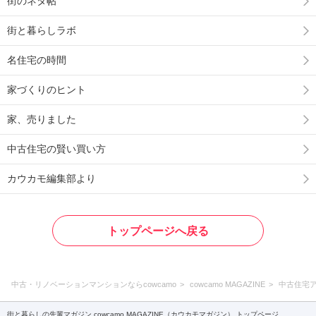
街のネタ帖
街と暮らしラボ
名住宅の時間
家づくりのヒント
家、売りました
中古住宅の賢い買い方
カウカモ編集部より
トップページへ戻る
中古・リノベーションマンションならcowcamo
cowcamo MAGAZINE
中古住宅
街と暮らしの先輩マガジン cowcamo MAGAZINE（カウカモマガジン） トップページ