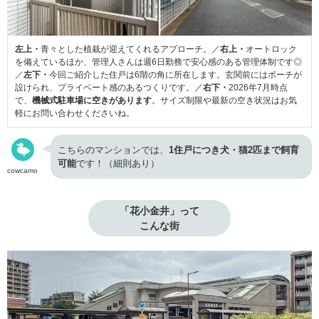
左上・
青々とした植栽が迎えてくれるアプローチ。／
右上・
オートロック
を備えているほか、管理人さんは週6日勤務で安心感のある管理体制です◎
／
左下・
今回ご紹介した住戸は6階の角に所在します。玄関前にはポーチが
設けられ、プライベート感のあるつくりです。／
右下・
2026年7月時点
で、
機械式駐車場に空きがあります
。サイズ制限や最新の空き状況はお気
軽にお問い合わせくださいね。
こちらのマンションでは、
1住戸につき犬・猫2匹まで飼育
可能
です！（細則あり）
cowcamo
「花小金井」って

こんな街