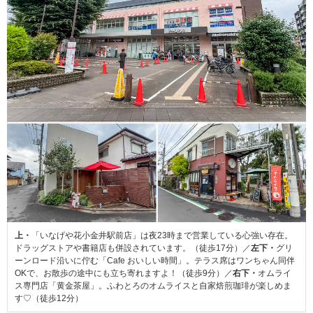
上・
「いなげや花小金井駅前店」は夜23時まで営業している心強い存在。
ドラッグストアや書籍店も併設されています。（徒歩17分）／
左下・
グリ
ーンロード沿いに佇む「Cafe おいしい時間」。テラス席はワンちゃん同伴
OKで、お散歩の途中にも立ち寄れますよ！（徒歩9分）／
右下・
オムライ
ス専門店「黄金茶屋」。ふわとろのオムライスと自家焙煎珈琲が楽しめま
す♡（徒歩12分）