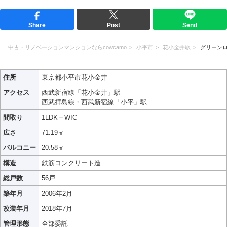
Share
Post
Send
中古・リノベーションマンションならcowcamo
小平市
花小金井駅
グリーン
住所
東京都小平市花小金井
アクセス
西武新宿線「花小金井」駅
西武拝島線・西武新宿線「小平」駅
間取り
1LDK＋WIC
広さ
71.19㎡
バルコニー
20.58㎡
構造
鉄筋コンクリート造
総戸数
56戸
築年月
2006年2月
改装年月
2018年7月
管理形態
全部委託