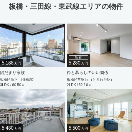
板橋・三田線・東武線エリアの物件
新着
5,188
5,280
万円
万円
陽だまり家族
街と暮らしのいい関係
板橋区坂下 （蓮根駅）
板橋区常盤台 （ときわ台駅）
3LDK / 60.50㎡
2LDK / 62.10㎡
5,480
5,500
万円
万円