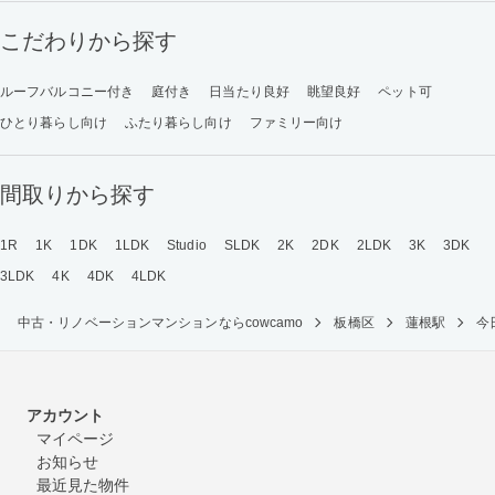
こだわりから探す
ルーフバルコニー付き
庭付き
日当たり良好
眺望良好
ペット可
ひとり暮らし向け
ふたり暮らし向け
ファミリー向け
間取りから探す
1R
1K
1DK
1LDK
Studio
SLDK
2K
2DK
2LDK
3K
3DK
3LDK
4K
4DK
4LDK
中古・リノベーションマンションならcowcamo
板橋区
蓮根駅
今
アカウント
マイページ
お知らせ
最近見た物件