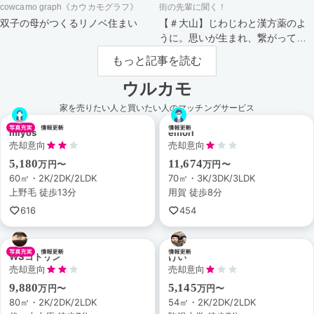
cowcamo graph《カウカモグラフ》
街の先輩に聞く！
双子の母がつくるリノベ住まい
【＃大山】じわじわと漢方薬のよ
うに。思いが生まれ、繋がってい
く街。
もっと記事を読む
ウルカモ
家を売りたい人と買いたい人のマッチングサービス
miyos
emori
売却意向
売却意向
5,180
11,674
万円〜
万円〜
60㎡・2K/2DK/2LDK
70㎡・3K/3DK/3LDK
上野毛 徒歩13分
用賀 徒歩8分
616
454
WSコトリン
けい
売却意向
売却意向
9,880
5,145
万円〜
万円〜
80㎡・2K/2DK/2LDK
54㎡・2K/2DK/2LDK