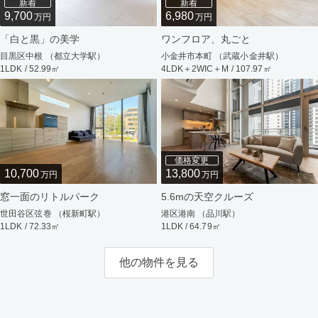
新着
新着
9,700
6,980
万円
万円
「白と黒」の美学
ワンフロア、丸ごと
目黒区中根 （都立大学駅）
小金井市本町 （武蔵小金井駅）
1LDK / 52.99㎡
4LDK＋2WIC＋M / 107.97㎡
価格変更
10,700
13,800
万円
万円
窓一面のリトルパーク
5.6mの天空クルーズ
世田谷区弦巻 （桜新町駅）
港区港南 （品川駅）
1LDK / 72.33㎡
1LDK / 64.79㎡
他の物件を見る