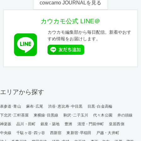
cowcamo JOURNALを見る
カウカモ公式 LINE＠
カウカモ編集部から毎日配信。新着やおす
すめ情報をお届けします。
エリアから探す
表参道･青山
麻布･広尾
渋谷･恵比寿･中目黒
目黒･白金高輪
下北沢･三軒茶屋
東横線･目黒線
駒沢･二子玉川
代々木公園
井の頭線
神楽坂
品川・田町
銀座・築地
豊洲
清澄・門前仲町
皇居西側
中央線
千駄ヶ谷･四ッ谷
西新宿
東新宿･早稲田
戸越・大井町