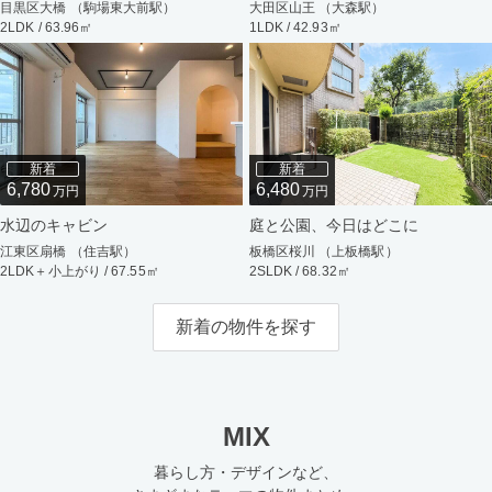
目黒区大橋 （駒場東大前駅）
大田区山王 （大森駅）
2LDK / 63.96㎡
1LDK / 42.93㎡
新着
新着
6,780
6,480
万円
万円
水辺のキャビン
庭と公園、今日はどこに
江東区扇橋 （住吉駅）
板橋区桜川 （上板橋駅）
2LDK＋小上がり / 67.55㎡
2SLDK / 68.32㎡
新着の物件を探す
MIX
暮らし方・デザインなど、