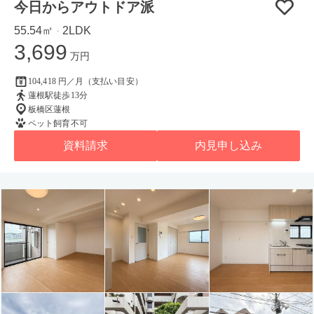
今日からアウトドア派
55.54㎡
2LDK
・
3,699
万円
104,418 円／月（支払い目安）
蓮根駅徒歩13分
板橋区蓮根
ペット飼育不可
資料請求
内見申し込み