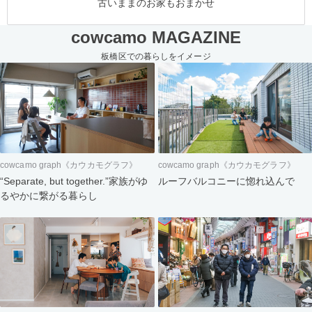
古いままのお家もおまかせ
cowcamo MAGAZINE
板橋区での暮らしをイメージ
cowcamo graph《カウカモグラフ》
cowcamo graph《カウカモグラフ》
“Separate, but together.”家族がゆ
ルーフバルコニーに惚れ込んで
るやかに繋がる暮らし