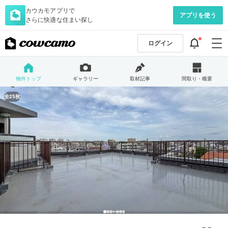
カウカモアプリで
アプリを使う
さらに快適な住まい探し
ログイン
物件トップ
ギャラリー
取材記事
間取り・概要
全25枚