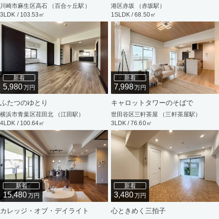
川崎市麻生区高石 （百合ヶ丘駅）
港区赤坂 （赤坂駅）
3LDK / 103.53㎡
1SLDK / 68.50㎡
新着
新着
5,980
7,998
万円
万円
ふたつのゆとり
キャロットタワーのそばで
横浜市青葉区荏田北 （江田駅）
世田谷区三軒茶屋 （三軒茶屋駅）
4LDK / 100.64㎡
3LDK / 76.60㎡
新着
新着
15,480
3,480
万円
万円
カレッジ・オブ・デイライト
心ときめく三拍子