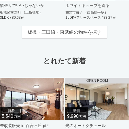
欲張りでいいじゃないか
ホワイトキューブを巡る
板橋区前野町 （上板橋駅）
和光市白子 （西高島平駅）
3LDK / 80.63㎡
1LDK+フリースペース / 83.27㎡
板橋・三田線・東武線の物件を探す
とれたて新着
OPEN ROOM
新着
新着
5,540
9,990
万円
万円
未改装販売 in 百合ヶ丘 pt2
光のオートクチュール