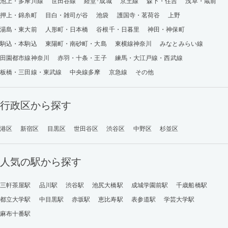
池上・多摩川線
世田谷線
経堂･成城
京王線
森下・住吉
浅草・蔵前
押上・錦糸町
目白・雑司が谷
池袋
護国寺・茗荷谷
上野
湯島・東大前
人形町・日本橋
谷根千・日暮里
神田・神保町
駒込・本駒込
東陽町・南砂町・大島
東横線神奈川
みなとみらい線
田園都市線神奈川
赤羽・十条・王子
練馬・大江戸線・西武線
板橋・三田線・東武線
中央線多摩
京急線
その他
行政区から探す
港区
新宿区
目黒区
世田谷区
渋谷区
中野区
杉並区
人気の駅から探す
三軒茶屋駅
品川駅
渋谷駅
池尻大橋駅
成城学園前駅
千歳船橋駅
都立大学駅
中目黒駅
赤坂駅
恵比寿駅
表参道駅
学芸大学駅
麻布十番駅