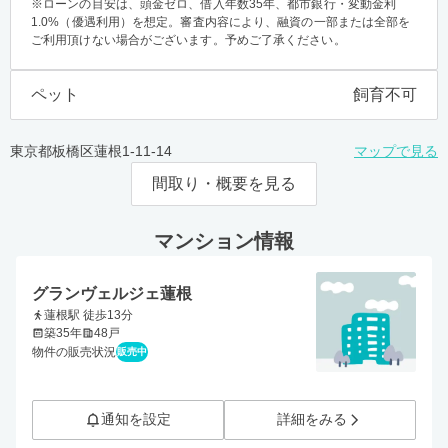
※ローンの目安は、頭金ゼロ、借入年数35年、都市銀行・変動金利
1.0%（優遇利用）を想定。審査内容により、融資の一部または全部を
ご利用頂けない場合がございます。予めご了承ください。
ペット
飼育不可
東京都板橋区蓮根1-11-14
マップで見る
間取り・概要を見る
マンション情報
グランヴェルジェ蓮根
蓮根駅 徒歩13分
築35年
48戸
物件の販売状況
販売中
通知を設定
詳細をみる