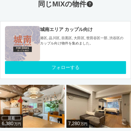
同じMIXの物件
城南エリア カップル向け
港区, 品川区, 目黒区, 大田区, 世田谷区一部, 渋谷区の
カップル向け物件を集めました。
フォローする
新着
6,380
7,280
万円
万円