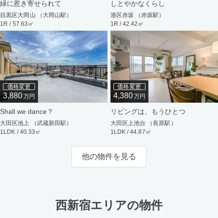
緑に惹き寄せられて
しとやかなくらし
目黒区大岡山 （大岡山駅）
港区赤坂 （赤坂駅）
1R / 57.63㎡
1R / 42.42㎡
価格変更
価格変更
3,880
4,380
万円
万円
Shall we dance？
リビングは、もうひとつ
大田区池上 （武蔵新田駅）
大田区上池台 （長原駅）
1LDK / 40.33㎡
1LDK / 44.87㎡
他の物件を見る
西新宿エリアの物件