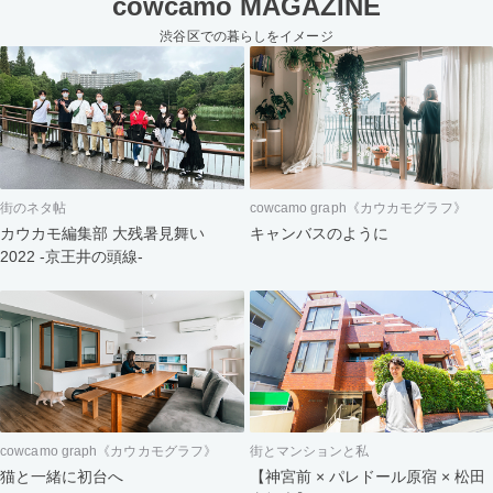
cowcamo MAGAZINE
渋谷区での暮らしをイメージ
街のネタ帖
cowcamo graph《カウカモグラフ》
カウカモ編集部 大残暑見舞い
キャンバスのように
2022 -京王井の頭線-
cowcamo graph《カウカモグラフ》
街とマンションと私
猫と一緒に初台へ
【神宮前 × パレドール原宿 × 松田