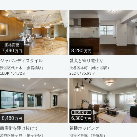
価格変更
7,490
8,280
万円
万円
ジャパンディスタイル
愛犬と寄り道生活
渋谷区代々木 （参宮橋駅）
渋谷区本町 （幡ヶ谷駅）
1LDK / 54.72㎡
2LDK / 75.63㎡
価格変更
8,480
6,380
万円
万円
商店街を駆け抜けて
笹幡ホッピング
渋谷区幡ヶ谷 （幡ヶ谷駅）
渋谷区笹塚 （笹塚駅）