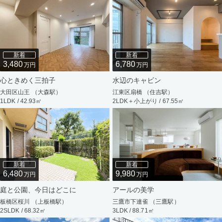
新着
新着
3,480
6,780
万円
万円
心ときめく三拍子
水辺のキャビン
大田区山王 （大森駅）
江東区扇橋 （住吉駅）
1LDK / 42.93㎡
2LDK＋小上がり / 67.55㎡
新着
新着
6,480
9,980
万円
万円
庭と公園、今日はどこに
アールの美学
板橋区桜川 （上板橋駅）
三鷹市下連雀 （三鷹駅）
2SLDK / 68.32㎡
3LDK / 88.71㎡