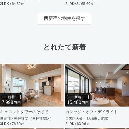
2LDK / 64.32㎡
2LDK+S / 65.60㎡
西新宿の物件を探す
とれたて新着
新着
新着
7,998
15,480
万円
万円
キャロットタワーのそばで
カレッジ・オブ・デイライト
世田谷区三軒茶屋 （三軒茶屋駅）
目黒区大橋 （駒場東大前駅）
3LDK / 76.60㎡
2LDK / 63.96㎡