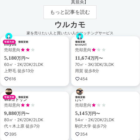
真規央】
もっと記事を読む
ウルカモ
家を売りたい人と買いたい人のマッチングサービス
miyos
emori
売却意向
売却意向
5,180
11,674
万円〜
万円〜
60㎡・2K/2DK/2LDK
70㎡・3K/3DK/3LDK
上野毛 徒歩13分
用賀 徒歩8分
616
454
WSコトリン
けい
売却意向
売却意向
9,880
5,145
万円〜
万円〜
80㎡・2K/2DK/2LDK
54㎡・2K/2DK/2LDK
代々木上原 徒歩7分
駒沢大学 徒歩7分
395
354