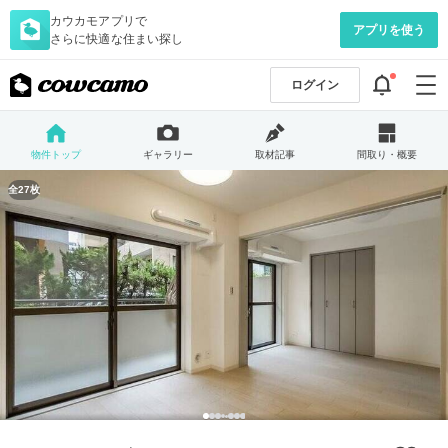
カウカモアプリで
アプリを使う
さらに快適な住まい探し
ログイン
物件トップ
ギャラリー
取材記事
間取り・概要
全27枚