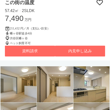
この街の温度
57.42㎡
2SLDK
・
7,490
万円
211,432 円／月（支払い目安）
幡ヶ谷駅徒歩4分
渋谷区幡ヶ谷
ペット飼育不可
資料請求
内見申し込み