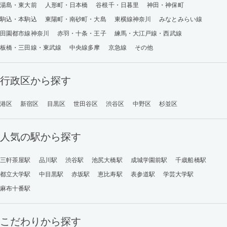
湯島・東大前
人形町・日本橋
谷根千・日暮里
神田・神保町
駒込・本駒込
東陽町・南砂町・大島
東横線神奈川
みなとみらい線
田園都市線神奈川
赤羽・十条・王子
練馬・大江戸線・西武線
板橋・三田線・東武線
中央線多摩
京急線
その他
行政区から探す
港区
新宿区
目黒区
世田谷区
渋谷区
中野区
杉並区
人気の駅から探す
三軒茶屋駅
品川駅
渋谷駅
池尻大橋駅
成城学園前駅
千歳船橋駅
都立大学駅
中目黒駅
赤坂駅
恵比寿駅
表参道駅
学芸大学駅
麻布十番駅
こだわりから探す