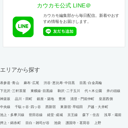
カウカモ公式 LINE＠
カウカモ編集部から毎日配信。新着やおす
すめ情報をお届けします。
エリアから探す
表参道･青山
麻布･広尾
渋谷･恵比寿･中目黒
目黒･白金高輪
下北沢･三軒茶屋
東横線･目黒線
駒沢･二子玉川
代々木公園
井の頭線
神楽坂
品川・田町
銀座・築地
豊洲
清澄・門前仲町
皇居西側
中央線
千駄ヶ谷･四ッ谷
西新宿
東新宿･早稲田
戸越・大井町
池上・多摩川線
世田谷線
経堂･成城
京王線
森下・住吉
浅草・蔵前
押上・錦糸町
目白・雑司が谷
池袋
護国寺・茗荷谷
上野