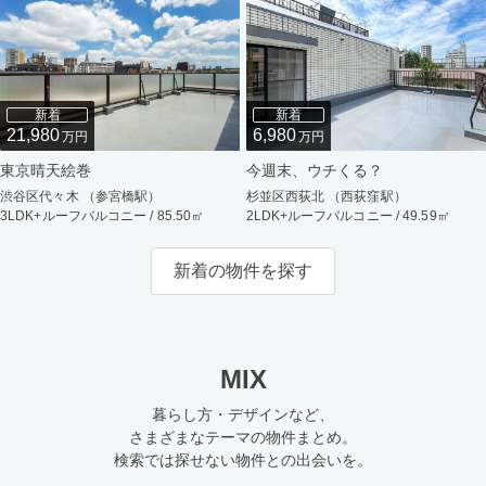
新着
新着
21,980
6,980
万円
万円
東京晴天絵巻
今週末、ウチくる？
渋谷区代々木 （参宮橋駅）
杉並区西荻北 （西荻窪駅）
3LDK+ルーフバルコニー / 85.50㎡
2LDK+ルーフバルコニー / 49.59㎡
新着の物件を探す
MIX
暮らし方・デザインなど、
さまざまなテーマの物件まとめ。
検索では探せない物件との出会いを。