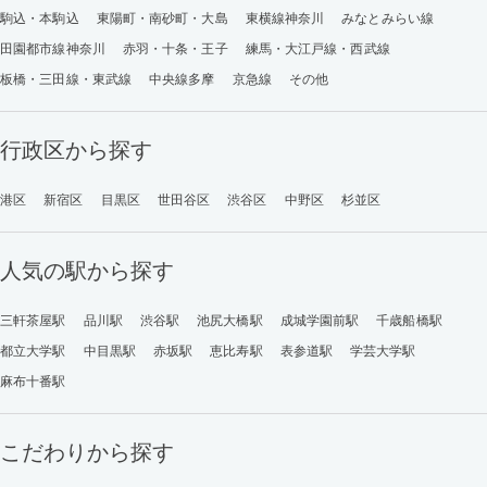
駒込・本駒込
東陽町・南砂町・大島
東横線神奈川
みなとみらい線
田園都市線神奈川
赤羽・十条・王子
練馬・大江戸線・西武線
板橋・三田線・東武線
中央線多摩
京急線
その他
行政区から探す
港区
新宿区
目黒区
世田谷区
渋谷区
中野区
杉並区
人気の駅から探す
三軒茶屋駅
品川駅
渋谷駅
池尻大橋駅
成城学園前駅
千歳船橋駅
都立大学駅
中目黒駅
赤坂駅
恵比寿駅
表参道駅
学芸大学駅
麻布十番駅
こだわりから探す