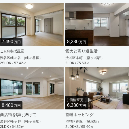
7,490
8,280
万円
万円
この街の温度
愛犬と寄り道生活
渋谷区幡ヶ谷 （幡ヶ谷駅）
渋谷区本町 （幡ヶ谷駅）
2SLDK / 57.42㎡
2LDK / 75.63㎡
価格変更
8,480
6,380
万円
万円
商店街を駆け抜けて
笹幡ホッピング
渋谷区幡ヶ谷 （幡ヶ谷駅）
渋谷区笹塚 （笹塚駅）
2LDK / 64.32㎡
2LDK+S / 65.60㎡