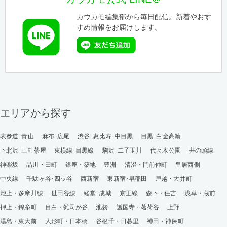
カウカモ編集部から毎日配信。新着やおす
すめ情報をお届けします。
エリアから探す
表参道･青山
麻布･広尾
渋谷･恵比寿･中目黒
目黒･白金高輪
下北沢･三軒茶屋
東横線･目黒線
駒沢･二子玉川
代々木公園
井の頭線
神楽坂
品川・田町
銀座・築地
豊洲
清澄・門前仲町
皇居西側
中央線
千駄ヶ谷･四ッ谷
西新宿
東新宿･早稲田
戸越・大井町
池上・多摩川線
世田谷線
経堂･成城
京王線
森下・住吉
浅草・蔵前
押上・錦糸町
目白・雑司が谷
池袋
護国寺・茗荷谷
上野
湯島・東大前
人形町・日本橋
谷根千・日暮里
神田・神保町