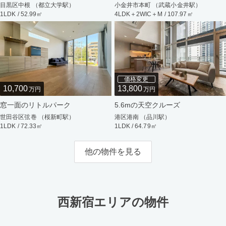
目黒区中根 （都立大学駅）
小金井市本町 （武蔵小金井駅）
1LDK / 52.99㎡
4LDK＋2WIC＋M / 107.97㎡
価格変更
10,700
13,800
万円
万円
窓一面のリトルパーク
5.6mの天空クルーズ
世田谷区弦巻 （桜新町駅）
港区港南 （品川駅）
1LDK / 72.33㎡
1LDK / 64.79㎡
他の物件を見る
西新宿エリアの物件