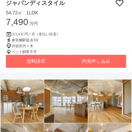
ジャパンディスタイル
54.72㎡
1LDK
・
7,490
万円
211,432 円／月（支払い目安）
参宮橋駅徒歩5分
渋谷区代々木
ペット飼育不可
資料請求
内見申し込み