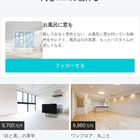
お風呂に窓を
探してみると意外とない、お風呂に窓が付いている物
件をセレクト。風呂は心の洗濯、もっとバスタイムが
恋しくなる。
フォローする
9,700
6,980
万円
万円
「白と黒」の美学
ワンフロア、丸ごと