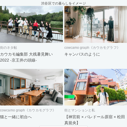
渋谷区での暮らしをイメージ
街のネタ帖
cowcamo graph《カウカモグラフ》
カウカモ編集部 大残暑見舞い
キャンバスのように
2022 -京王井の頭線-
cowcamo graph《カウカモグラフ》
街とマンションと私
猫と一緒に初台へ
【神宮前 × パレドール原宿 × 松田
真規央】