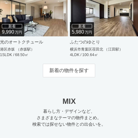
新着
新着
9,990
5,980
万円
万円
光のオートクチュール
ふたつのゆとり
港区赤坂 （赤坂駅）
横浜市青葉区荏田北 （江田駅）
1SLDK / 68.50㎡
4LDK / 100.64㎡
新着の物件を探す
MIX
暮らし方・デザインなど、
さまざまなテーマの物件まとめ。
検索では探せない物件との出会いを。