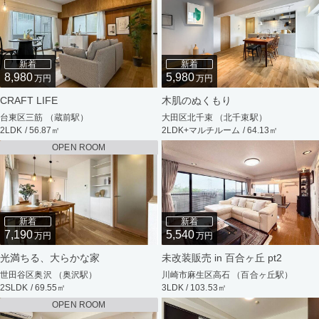
新着
新着
8,980
5,980
万円
万円
CRAFT LIFE
木肌のぬくもり
台東区三筋 （蔵前駅）
大田区北千束 （北千束駅）
2LDK / 56.87㎡
2LDK+マルチルーム / 64.13㎡
OPEN ROOM
新着
新着
7,190
5,540
万円
万円
光満ちる、大らかな家
未改装販売 in 百合ヶ丘 pt2
世田谷区奥沢 （奥沢駅）
川崎市麻生区高石 （百合ヶ丘駅）
2SLDK / 69.55㎡
3LDK / 103.53㎡
OPEN ROOM