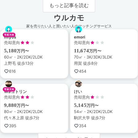
もっと記事を読む
ウルカモ
家を売りたい人と買いたい人のマッチングサービス
miyos
emori
売却意向
売却意向
5,180
11,674
万円〜
万円〜
60㎡・2K/2DK/2LDK
70㎡・3K/3DK/3LDK
上野毛 徒歩13分
用賀 徒歩8分
616
454
WSコトリン
けい
売却意向
売却意向
9,880
5,145
万円〜
万円〜
80㎡・2K/2DK/2LDK
54㎡・2K/2DK/2LDK
代々木上原 徒歩7分
駒沢大学 徒歩7分
395
354