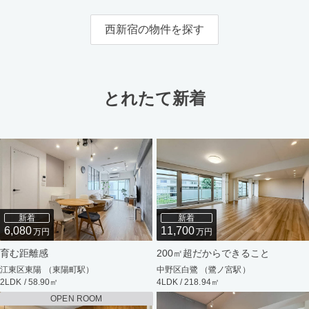
西新宿の物件を探す
とれたて新着
新着
新着
6,080
11,700
万円
万円
育む距離感
200㎡超だからできること
江東区東陽 （東陽町駅）
中野区白鷺 （鷺ノ宮駅）
2LDK / 58.90㎡
4LDK / 218.94㎡
OPEN ROOM