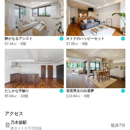
静かなるアシスト
オトナのハッピーセット
57.44㎡
・
6階
37.95㎡
・
9階
たしかな手触り
老若男女の白昼夢
95.94㎡
・
10階
113.94㎡
・
6階
アクセス
乃木坂駅
徒歩7分
東京メトロ千代田線