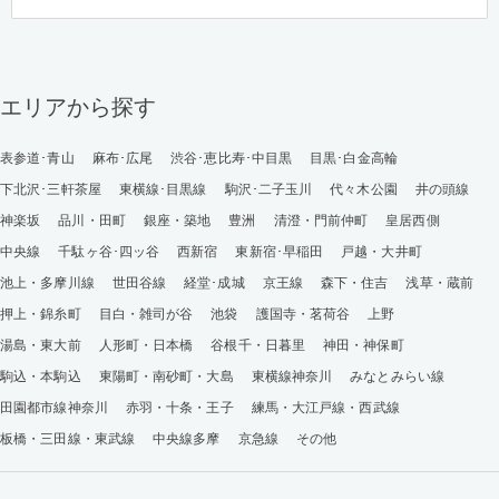
エリアから探す
表参道･青山
麻布･広尾
渋谷･恵比寿･中目黒
目黒･白金高輪
下北沢･三軒茶屋
東横線･目黒線
駒沢･二子玉川
代々木公園
井の頭線
神楽坂
品川・田町
銀座・築地
豊洲
清澄・門前仲町
皇居西側
中央線
千駄ヶ谷･四ッ谷
西新宿
東新宿･早稲田
戸越・大井町
池上・多摩川線
世田谷線
経堂･成城
京王線
森下・住吉
浅草・蔵前
押上・錦糸町
目白・雑司が谷
池袋
護国寺・茗荷谷
上野
湯島・東大前
人形町・日本橋
谷根千・日暮里
神田・神保町
駒込・本駒込
東陽町・南砂町・大島
東横線神奈川
みなとみらい線
田園都市線神奈川
赤羽・十条・王子
練馬・大江戸線・西武線
板橋・三田線・東武線
中央線多摩
京急線
その他