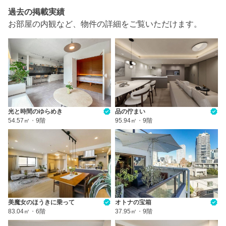
過去の掲載実績
お部屋の内観など、物件の詳細をご覧いただけます。
光と時間のゆらめき
品の佇まい
54.57㎡
・
9階
95.94㎡
・
9階
美魔女のほうきに乗って
オトナの宝箱
83.04㎡
・
6階
37.95㎡
・
9階