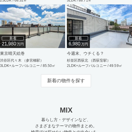
2SLDK / 68.32㎡
3LDK / 88.71㎡
新着
新着
21,980
6,980
万円
万円
東京晴天絵巻
今週末、ウチくる？
渋谷区代々木 （参宮橋駅）
杉並区西荻北 （西荻窪駅）
3LDK+ルーフバルコニー / 85.50㎡
2LDK+ルーフバルコニー / 49.59㎡
新着の物件を探す
MIX
暮らし方・デザインなど、
さまざまなテーマの物件まとめ。
検索では探せない物件との出会いを。