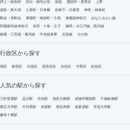
押上・錦糸町
目白・雑司が谷
池袋
護国寺・茗荷谷
上野
湯島・東大前
人形町・日本橋
谷根千・日暮里
神田・神保町
駒込・本駒込
東陽町・南砂町・大島
東横線神奈川
みなとみらい線
田園都市線神奈川
赤羽・十条・王子
練馬・大江戸線・西武線
板橋・三田線・東武線
中央線多摩
京急線
その他
行政区から探す
港区
新宿区
目黒区
世田谷区
渋谷区
中野区
杉並区
人気の駅から探す
三軒茶屋駅
品川駅
渋谷駅
池尻大橋駅
成城学園前駅
千歳船橋駅
都立大学駅
中目黒駅
赤坂駅
恵比寿駅
表参道駅
学芸大学駅
麻布十番駅