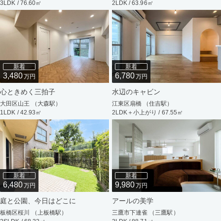
3LDK / 76.60㎡
2LDK / 63.96㎡
新着
新着
3,480
6,780
万円
万円
心ときめく三拍子
水辺のキャビン
大田区山王 （大森駅）
江東区扇橋 （住吉駅）
1LDK / 42.93㎡
2LDK＋小上がり / 67.55㎡
新着
新着
6,480
9,980
万円
万円
庭と公園、今日はどこに
アールの美学
板橋区桜川 （上板橋駅）
三鷹市下連雀 （三鷹駅）