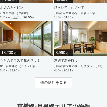
万円
万円
水辺のキャビン
ひらいて、仕切って
江東区扇橋 （住吉駅）
川崎市麻生区高石 （百合ヶ丘駅）
2LDK＋小上がり / 67.55㎡
1LDK / 64.80㎡
18,200
8,990
万円
万円
うちのテラスで花火見よ！
窓辺で君を待つ
世田谷区野毛 （二子玉川駅）
川崎市宮前区犬蔵 （たまプラーザ駅）
3LDK / 82.90㎡
4LDK / 90.81㎡
他の物件を見る
東横線･目黒線エリアの物件