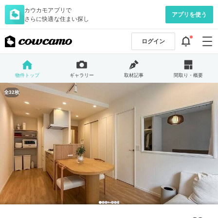
カウカモアプリで
アプリを使う
さらに快適な住まい探し
ログイン
物件トップ
ギャラリー
取材記事
間取り・概要
全32枚