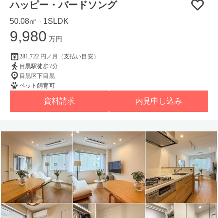
ハッピー・バードソング
50.08㎡
1SLDK
・
9,980
万円
281,722 円／月（支払い目安）
目黒駅徒歩7分
目黒区下目黒
ペット飼育可
資料請求
内見申し込み