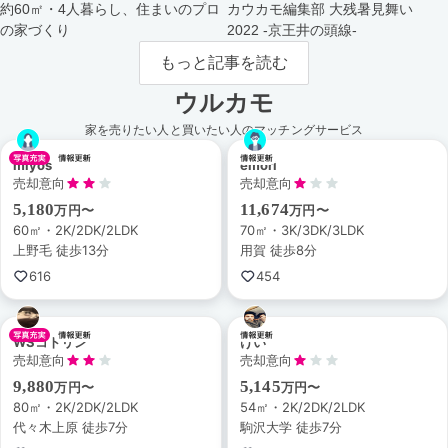
約60㎡・4人暮らし、住まいのプロ
カウカモ編集部 大残暑見舞い
の家づくり
2022 -京王井の頭線-
もっと記事を読む
ウルカモ
家を売りたい人と買いたい人のマッチングサービス
miyos
emori
売却意向
売却意向
5,180
11,674
万円〜
万円〜
60㎡・2K/2DK/2LDK
70㎡・3K/3DK/3LDK
上野毛 徒歩13分
用賀 徒歩8分
616
454
WSコトリン
けい
売却意向
売却意向
9,880
5,145
万円〜
万円〜
80㎡・2K/2DK/2LDK
54㎡・2K/2DK/2LDK
代々木上原 徒歩7分
駒沢大学 徒歩7分