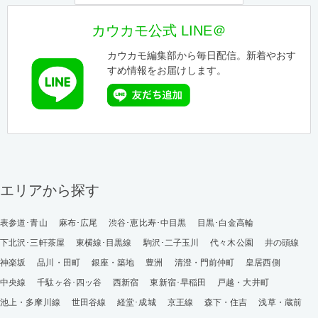
カウカモ公式 LINE＠
カウカモ編集部から毎日配信。新着やおす
すめ情報をお届けします。
エリアから探す
表参道･青山
麻布･広尾
渋谷･恵比寿･中目黒
目黒･白金高輪
下北沢･三軒茶屋
東横線･目黒線
駒沢･二子玉川
代々木公園
井の頭線
神楽坂
品川・田町
銀座・築地
豊洲
清澄・門前仲町
皇居西側
中央線
千駄ヶ谷･四ッ谷
西新宿
東新宿･早稲田
戸越・大井町
池上・多摩川線
世田谷線
経堂･成城
京王線
森下・住吉
浅草・蔵前