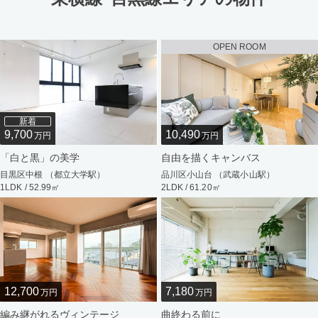
OPEN ROOM
新着
9,700
10,490
万円
万円
「白と黒」の美学
自由を描くキャンバス
目黒区中根 （都立大学駅）
品川区小山台 （武蔵小山駅）
1LDK / 52.99㎡
2LDK / 61.20㎡
12,700
7,180
万円
万円
編み継がれるヴィンテージ
曲終わる前に