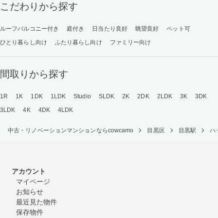
こだわりから探す
ルーフバルコニー付き
庭付き
日当たり良好
眺望良好
ペット可
ひとり暮らし向け
ふたり暮らし向け
ファミリー向け
間取りから探す
1R
1K
1DK
1LDK
Studio
SLDK
2K
2DK
2LDK
3K
3DK
3LDK
4K
4DK
4LDK
中古・リノベーションマンションならcowcamo
目黒区
目黒駅
ハ
アカウント
マイページ
お知らせ
最近見た物件
保存物件