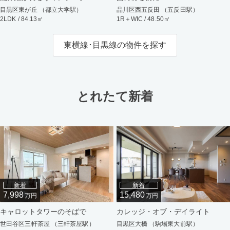
目黒区東が丘 （都立大学駅）
品川区西五反田 （五反田駅）
2LDK / 84.13㎡
1R＋WIC / 48.50㎡
東横線･目黒線の物件を探す
とれたて新着
新着
新着
7,998
15,480
万円
万円
キャロットタワーのそばで
カレッジ・オブ・デイライト
世田谷区三軒茶屋 （三軒茶屋駅）
目黒区大橋 （駒場東大前駅）