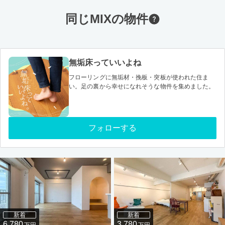
同じMIXの物件
無垢床っていいよね
フローリングに無垢材・挽板・突板が使われた住ま
い。足の裏から幸せになれそうな物件を集めました。
フォローする
新着
新着
6,780
3,780