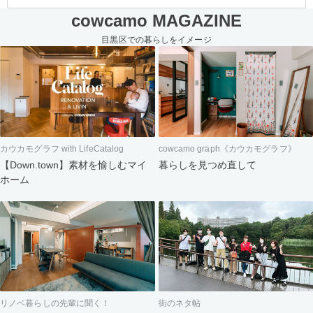
cowcamo MAGAZINE
目黒区での暮らしをイメージ
カウカモグラフ with LifeCatalog
cowcamo graph《カウカモグラフ》
【Down.town】素材を愉しむマイ
暮らしを見つめ直して
ホーム
リノベ暮らしの先輩に聞く！
街のネタ帖