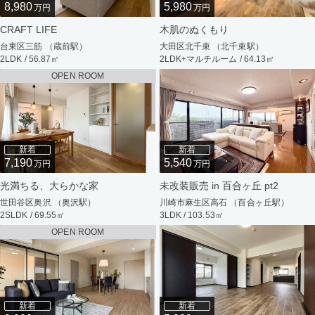
8,980
5,980
万円
万円
CRAFT LIFE
木肌のぬくもり
台東区三筋 （蔵前駅）
大田区北千束 （北千束駅）
2LDK / 56.87㎡
2LDK+マルチルーム / 64.13㎡
OPEN ROOM
新着
新着
7,190
5,540
万円
万円
光満ちる、大らかな家
未改装販売 in 百合ヶ丘 pt2
世田谷区奥沢 （奥沢駅）
川崎市麻生区高石 （百合ヶ丘駅）
2SLDK / 69.55㎡
3LDK / 103.53㎡
OPEN ROOM
新着
新着