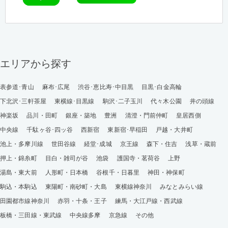
エリアから探す
表参道･青山
麻布･広尾
渋谷･恵比寿･中目黒
目黒･白金高輪
下北沢･三軒茶屋
東横線･目黒線
駒沢･二子玉川
代々木公園
井の頭線
神楽坂
品川・田町
銀座・築地
豊洲
清澄・門前仲町
皇居西側
中央線
千駄ヶ谷･四ッ谷
西新宿
東新宿･早稲田
戸越・大井町
池上・多摩川線
世田谷線
経堂･成城
京王線
森下・住吉
浅草・蔵前
押上・錦糸町
目白・雑司が谷
池袋
護国寺・茗荷谷
上野
湯島・東大前
人形町・日本橋
谷根千・日暮里
神田・神保町
駒込・本駒込
東陽町・南砂町・大島
東横線神奈川
みなとみらい線
田園都市線神奈川
赤羽・十条・王子
練馬・大江戸線・西武線
板橋・三田線・東武線
中央線多摩
京急線
その他