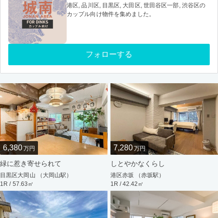
港区, 品川区, 目黒区, 大田区, 世田谷区一部, 渋谷区の
カップル向け物件を集めました。
フォローする
6,380
7,280
万円
万円
緑に惹き寄せられて
しとやかなくらし
目黒区大岡山 （大岡山駅）
港区赤坂 （赤坂駅）
1R / 57.63㎡
1R / 42.42㎡