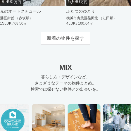
9,990
5,980
万円
万円
光のオートクチュール
ふたつのゆとり
港区赤坂 （赤坂駅）
横浜市青葉区荏田北 （江田駅）
1SLDK / 68.50㎡
4LDK / 100.64㎡
新着の物件を探す
MIX
暮らし方・デザインなど、
さまざまなテーマの物件まとめ。
検索では探せない物件との出会いを。