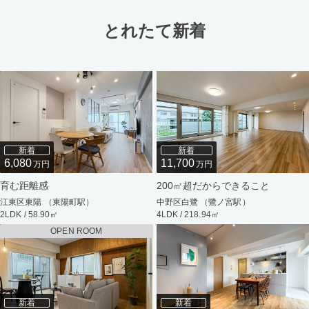
とれたて新着
新着
新着
6,080
11,700
万円
万円
育む距離感
200㎡超だからできること
江東区東陽 （東陽町駅）
中野区白鷺 （鷺ノ宮駅）
2LDK / 58.90㎡
4LDK / 218.94㎡
OPEN ROOM
新着
新着