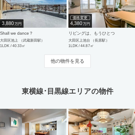
価格変更
3,880
4,380
万円
万円
Shall we dance？
リビングは、もうひとつ
大田区池上 （武蔵新田駅）
大田区上池台 （長原駅）
1LDK / 40.33㎡
1LDK / 44.87㎡
他の物件を見る
東横線･目黒線エリアの物件