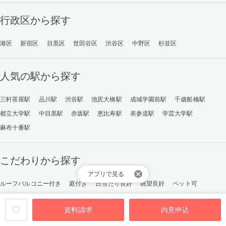
行政区から探す
港区
新宿区
目黒区
世田谷区
渋谷区
中野区
杉並区
人気の駅から探す
三軒茶屋駅
品川駅
渋谷駅
池尻大橋駅
成城学園前駅
千歳船橋駅
都立大学駅
中目黒駅
赤坂駅
恵比寿駅
表参道駅
学芸大学駅
麻布十番駅
こだわりから探す
アプリで見る
ルーフバルコニー付き
庭付き
日当たり良好
眺望良好
ペット可
ひとり暮らし向け
ふたり暮らし向け
ファミリー向け
資料請求
内見申込