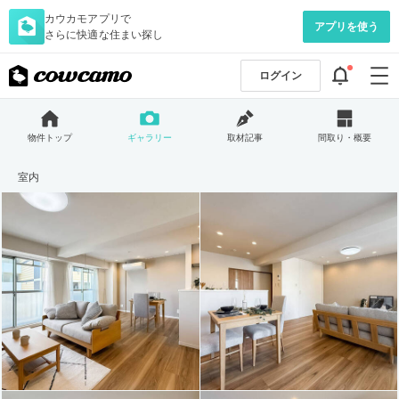
カウカモアプリで
アプリを使う
さらに快適な住まい探し
ログイン
物件トップ
ギャラリー
取材記事
間取り・概要
室内