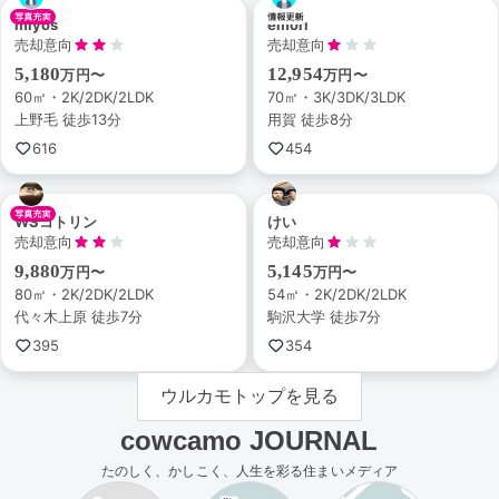
miyos
emori
売却意向
売却意向
5,180
12,954
万円〜
万円〜
60㎡・2K/2DK/2LDK
70㎡・3K/3DK/3LDK
上野毛 徒歩13分
用賀 徒歩8分
616
454
WSコトリン
けい
売却意向
売却意向
9,880
5,145
万円〜
万円〜
80㎡・2K/2DK/2LDK
54㎡・2K/2DK/2LDK
代々木上原 徒歩7分
駒沢大学 徒歩7分
395
354
ウルカモトップを見る
cowcamo JOURNAL
たのしく、かしこく、人生を彩る住まいメディア