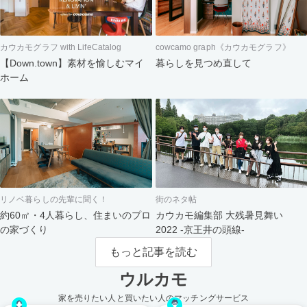
カウカモグラフ with LifeCatalog
cowcamo graph《カウカモグラフ》
【Down.town】素材を愉しむマイ
暮らしを見つめ直して
ホーム
リノベ暮らしの先輩に聞く！
街のネタ帖
約60㎡・4人暮らし、住まいのプロ
カウカモ編集部 大残暑見舞い
の家づくり
2022 -京王井の頭線-
もっと記事を読む
ウルカモ
家を売りたい人と買いたい人のマッチングサービス