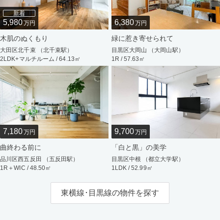
新着
5,980
6,380
万円
万円
木肌のぬくもり
緑に惹き寄せられて
大田区北千束 （北千束駅）
目黒区大岡山 （大岡山駅）
2LDK+マルチルーム / 64.13㎡
1R / 57.63㎡
7,180
9,700
万円
万円
曲終わる前に
「白と黒」の美学
品川区西五反田 （五反田駅）
目黒区中根 （都立大学駅）
1R＋WIC / 48.50㎡
1LDK / 52.99㎡
東横線･目黒線の物件を探す