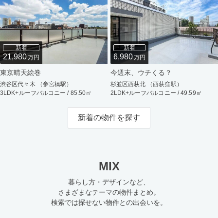
新着
新着
21,980
6,980
万円
万円
東京晴天絵巻
今週末、ウチくる？
渋谷区代々木 （参宮橋駅）
杉並区西荻北 （西荻窪駅）
3LDK+ルーフバルコニー / 85.50㎡
2LDK+ルーフバルコニー / 49.59㎡
新着の物件を探す
MIX
暮らし方・デザインなど、
さまざまなテーマの物件まとめ。
検索では探せない物件との出会いを。