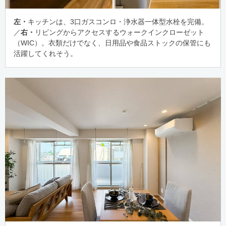
左・
キッチンは、3口ガスコンロ・浄水器一体型水栓を完備。
／
右・
リビングからアクセスするウォークインクローゼット
（WIC）。衣類だけでなく、日用品や食品ストックの保管にも
活躍してくれそう。