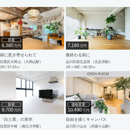
新着
6,380
7,180
万円
万円
緑に惹き寄せられて
曲終わる前に
目黒区大岡山 （大岡山駅）
品川区西五反田 （五反田駅）
1R / 57.63㎡
1R＋WIC / 48.50㎡
OPEN ROOM
新着
価格変更
9,700
10,490
万円
万円
「白と黒」の美学
自由を描くキャンバス
目黒区中根 （都立大学駅）
品川区小山台 （武蔵小山駅）