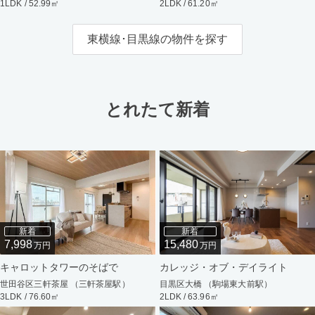
1LDK / 52.99㎡
2LDK / 61.20㎡
東横線･目黒線の物件を探す
とれたて新着
新着
新着
7,998
15,480
万円
万円
キャロットタワーのそばで
カレッジ・オブ・デイライト
世田谷区三軒茶屋 （三軒茶屋駅）
目黒区大橋 （駒場東大前駅）
3LDK / 76.60㎡
2LDK / 63.96㎡