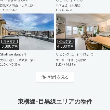
目黒区大岡山 （大岡山駅）
港区赤坂 （赤坂駅）
1R / 57.63㎡
1R / 42.42㎡
価格変更
価格変更
3,880
4,380
万円
万円
Shall we dance？
リビングは、もうひとつ
大田区池上 （武蔵新田駅）
大田区上池台 （長原駅）
1LDK / 40.33㎡
1LDK / 44.87㎡
他の物件を見る
東横線･目黒線エリアの物件