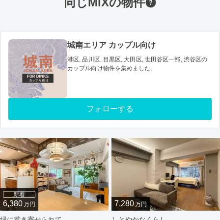
同じMIXの物件
城南エリア カップル向け
港区, 品川区, 目黒区, 大田区, 世田谷区一部, 渋谷区の
カップル向け物件を集めました。
フォローする
新着
6,380
7,280
万円
万円
緑に惹き寄せられて
しとやかなくらし