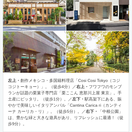
左上・
創作メキシコ・多国籍料理店「Cosi Cosi Tokyo（コジ
コジトーキョー）」。（徒歩4分）／
右上・
フワフワのモンブ
ランが話題の栗菓子専門店「栗ここん 恵那川上屋 東京」。手
土産にピッタリ。（徒歩1分）。／
左下・
駅高架下にある、賑
やかで美味しいイタリアンバル「Cantina Carica ri（カンティ
ーナ カーリカ・リ）」。（徒歩5分）。／
右下・
「中根公園」
は、豊かな緑と大きな遊具があり、リフレッシュに最適！（徒
歩9分）。