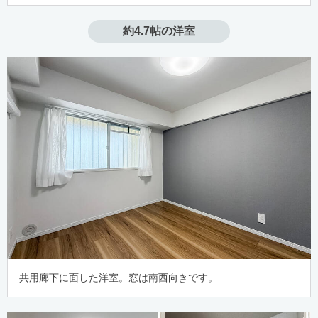
約4.7帖の洋室
共用廊下に面した洋室。窓は南西向きです。