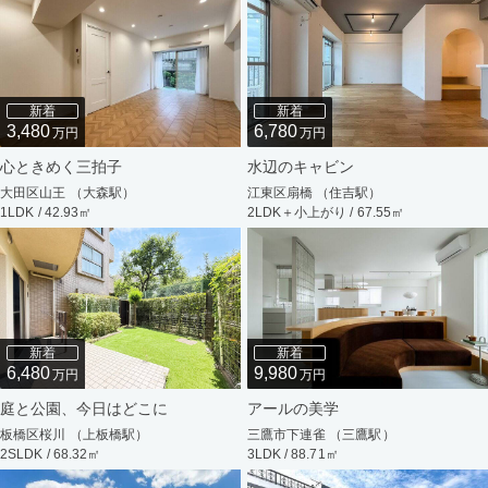
新着
新着
3,480
6,780
万円
万円
心ときめく三拍子
水辺のキャビン
大田区山王 （大森駅）
江東区扇橋 （住吉駅）
1LDK / 42.93㎡
2LDK＋小上がり / 67.55㎡
新着
新着
6,480
9,980
万円
万円
庭と公園、今日はどこに
アールの美学
板橋区桜川 （上板橋駅）
三鷹市下連雀 （三鷹駅）
2SLDK / 68.32㎡
3LDK / 88.71㎡