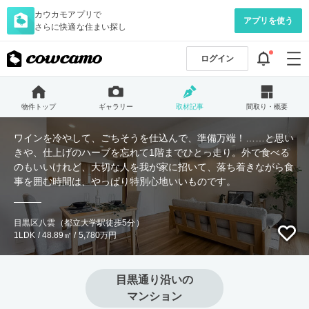
カウカモアプリで
アプリを使う
さらに快適な住まい探し
ログイン
物件トップ
ギャラリー
取材記事
間取り・概要
ワインを冷やして、ごちそうを仕込んで、準備万端！……と思い
きや、仕上げのハーブを忘れて1階までひとっ走り。外で食べる
のもいいけれど、大切な人を我が家に招いて、落ち着きながら食
事を囲む時間は、やっぱり特別心地いいものです。
目黒区八雲（都立大学駅徒歩5分）
1LDK / 48.89㎡ / 5,780万円
目黒通り沿いの

マンション