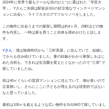
2024年に世界で最もクールな街のひとつに選ばれた「学芸大
学」。Yさんご夫婦は駅徒歩3分の好立地なヴィンテージマンシ
ョンに出会い、ライフカタログでフルリノベをしました。
この物件に出会うまでの家探し期間は約4ヶ月。20軒ほどの物
件を内見し、一時は家を買うこと自体を諦めかけたと話しま
す。
Yさん
：
僕は独身時代から「三軒茶屋」に住んでいて、結婚し
てからも住み続けていました。妻の妊娠がわかり家探しをはじ
めた当初も、できれば生活圏を変えたくなかったので “三茶” で
探していましたね。
前は40㎡ぐらいの賃貸マンションに住んでいて、物が多いので
正直狭いし、さらにここに子どもが増えるのは現実的ではない
なと思っていました。
最初は100㎡を超えるような広い物件をSUUMOで探していまし