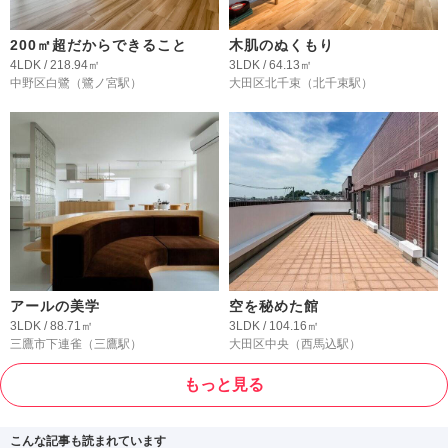
200㎡超だからできること
木肌のぬくもり
4LDK / 218.94㎡
3LDK / 64.13㎡
中野区白鷺
（鷺ノ宮駅）
大田区北千束
（北千束駅）
アールの美学
空を秘めた館
3LDK / 88.71㎡
3LDK / 104.16㎡
三鷹市下連雀
（三鷹駅）
大田区中央
（西馬込駅）
もっと見る
こんな記事も読まれています