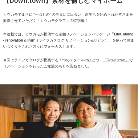
【Down.town】素材を愉しむマイホーム
カウカモでまさに “一点もの” の住まいに出会い、新生活を始められた皆さまを
撮影させていただく「カウカモグラフ」の特別編！
本連載では、カウカモが提供する
定額リノベーションパッケージ「LifeCatalog
- renovation & livin'（ライフカタログ リノベーション&リビン）」
を使って住ま
いづくりをされた方々にフォーカスします。
今回はライフカタログが提案する７つのスタイルのひとつ、
「Down.town」
で
リノベーションを行ったご家族のもとを訪ねました。