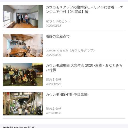
カウカモスタッフの物件探し＋リノベに密着！ -エ
ンジニア中村【04.完成】編-
家づくりのヒント
2020/03/18
嗜好の交差点で
cowcamo graph《カウカモグラフ》
2022/03/09
カウカモ編集部 大忘年会 2020 -東横・みなとみら
い行脚-
街のネタ帖
2020/12/29
カウカモNIGHT!! -中目黒編-
街のネタ帖
2019/08/08