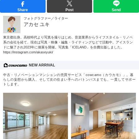
Share
Post
Send
フォトグラファー／ライター
アカセ ユキ
東京都出身。高校時代より写真を撮りはじめ、音楽業界からライフスタイル・リノベ
系の会社を経て、現在は写真・映像・編集・ライティングなどで活動中。アイスラン
ドに魅了され2023年に個展を開催。写真集「ICELAND」を自費出版しました。
https://instagram.com/akaseyuki/
NEW ARRIVAL
中古・リノベーションマンションの売買サービス「cowcamo（カウカモ）」。暮
らしの妄想から購入、そして次の住まい手へのバトンパスまでも、一貫してサポー
トします。