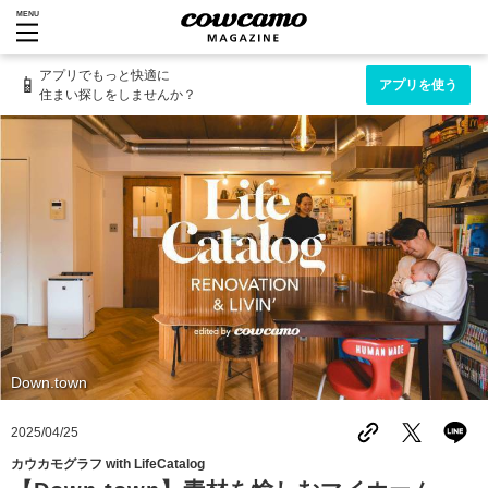
MENU
アプリでもっと快適に
📱
アプリを使う
住まい探しをしませんか？
Down.town
2025/04/25
カウカモグラフ with LifeCatalog