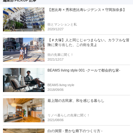
編集部 PICKUP 記事
【恵比寿 × 秀和恵比寿レジデンス × 守岡加奈多】
街とマンションと私
2020/12/27
【＃大塚】人と同じじゃつまらない。カラフルな冒
険に乗り出した、この街を見よ
街の先輩に聞く！
2021/12/17
BEAMS living style 001 -クールで都会的な家-
BEAMS living style
2018/09/06
最上階の古民家、和を感じる暮らし
リノベ暮らしの先輩に聞く！
2021/08/06
白の洞窟 - 豊かな廊下のつくり方 -