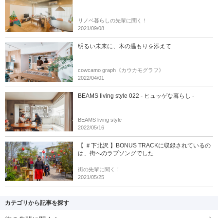
リノベ暮らしの先輩に聞く！
2021/09/08
明るい未来に、木の温もりを添えて
cowcamo graph《カウカモグラフ》
2022/04/01
BEAMS living style 022 - ヒュッゲな暮らし -
BEAMS living style
2022/05/16
【 ＃下北沢 】BONUS TRACKに収録されているの
は、街へのラブソングでした
街の先輩に聞く！
2021/05/25
カテゴリから記事を探す