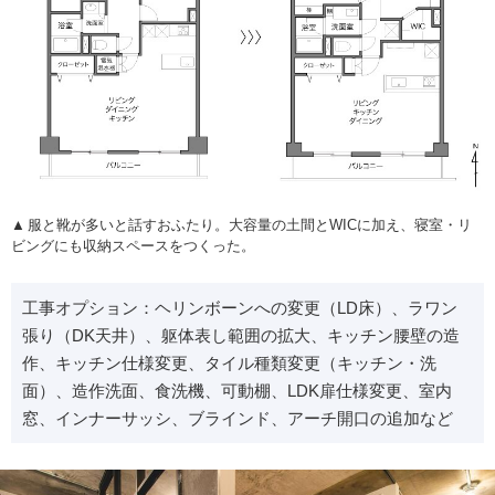
服と靴が多いと話すおふたり。大容量の土間とWICに加え、寝室・リ
ビングにも収納スペースをつくった。
工事オプション：ヘリンボーンへの変更（LD床）、ラワン
張り（DK天井）、躯体表し範囲の拡大、キッチン腰壁の造
作、キッチン仕様変更、タイル種類変更（キッチン・洗
面）、造作洗面、食洗機、可動棚、LDK扉仕様変更、室内
窓、インナーサッシ、ブラインド、アーチ開口の追加など