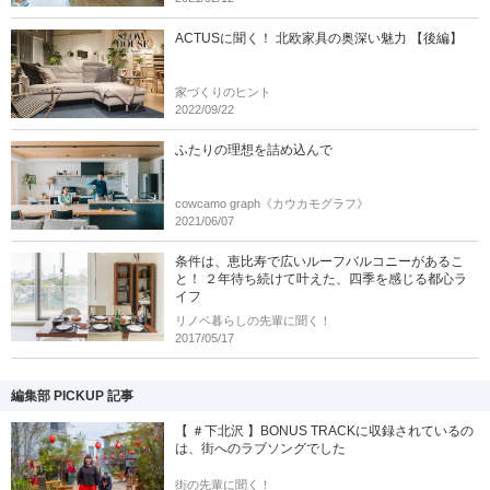
ACTUSに聞く！ 北欧家具の奥深い魅力 【後編】
家づくりのヒント
2022/09/22
ふたりの理想を詰め込んで
cowcamo graph《カウカモグラフ》
2021/06/07
条件は、恵比寿で広いルーフバルコニーがあるこ
と！ ２年待ち続けて叶えた、四季を感じる都心ラ
イフ
リノベ暮らしの先輩に聞く！
2017/05/17
編集部 PICKUP 記事
【 ＃下北沢 】BONUS TRACKに収録されているの
は、街へのラブソングでした
街の先輩に聞く！