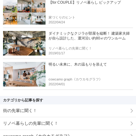
【for COUPLE】リノベ暮らし ピックアップ
家づくりのヒント
2022/04/24
ダイナミックなクジラが部屋を縦断！ 建築家夫婦
が自ら設計した、運河沿い約80㎡のワンルーム
リノベ暮らしの先輩に聞く！
2019/01/17
明るい未来に、木の温もりを添えて
cowcamo graph《カウカモグラフ》
2022/04/01
カテゴリから記事を探す
街の先輩に聞く！
リノベ暮らしの先輩に聞く！