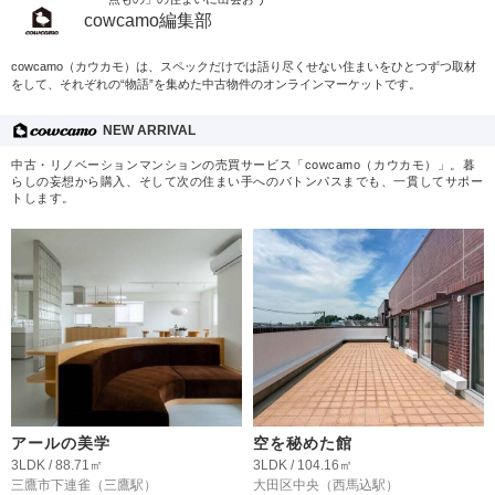
cowcamo編集部
cowcamo（カウカモ）は、スペックだけでは語り尽くせない住まいをひとつずつ取材
をして、それぞれの“物語”を集めた中古物件のオンラインマーケットです。
NEW ARRIVAL
中古・リノベーションマンションの売買サービス「cowcamo（カウカモ）」。暮
らしの妄想から購入、そして次の住まい手へのバトンパスまでも、一貫してサポー
トします。
アールの美学
空を秘めた館
3LDK / 88.71㎡
3LDK / 104.16㎡
三鷹市下連雀
（三鷹駅）
大田区中央
（西馬込駅）