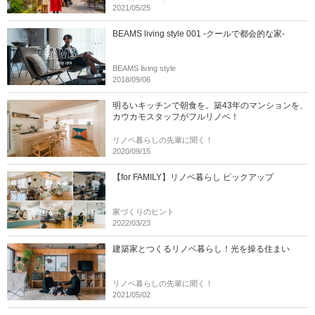
2021/05/25
BEAMS living style 001 -クールで都会的な家-
BEAMS living style
2018/09/06
明るいキッチンで朝食を。築43年のマンションを、
カウカモスタッフがフルリノベ！
リノベ暮らしの先輩に聞く！
2020/09/15
【for FAMILY】リノベ暮らし ピックアップ
家づくりのヒント
2022/03/23
建築家とつくるリノベ暮らし！光を操る住まい
リノベ暮らしの先輩に聞く！
2021/05/02