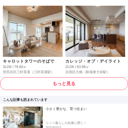
キャロットタワーのそばで
カレッジ・オブ・デイライト
3LDK / 76.60㎡
2LDK / 63.96㎡
世田谷区三軒茶屋
（三軒茶屋駅）
目黒区大橋
（駒場東大前駅）
もっと見る
こんな記事も読まれています
小さく豊かな、育つ住まい
リノベ暮らしの先輩に聞く！
2021/02/12