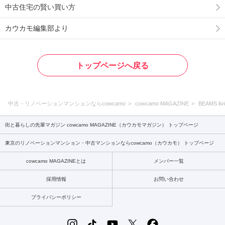
中古住宅の賢い買い方
カウカモ編集部より
トップページへ戻る
中古・リノベーションマンションならcowcamo
cowcamo MAGAZINE
BEAMS livi
街と暮らしの先輩マガジン cowcamo MAGAZINE（カウカモマガジン） トップページ
東京のリノベーションマンション・中古マンションならcowcamo（カウカモ） トップページ
cowcamo MAGAZINEとは
メンバー一覧
採用情報
お問い合わせ
プライバシーポリシー