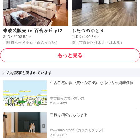
未改装販売 in 百合ヶ丘 pt2
ふたつのゆとり
3LDK / 103.53㎡
4LDK / 100.64㎡
川崎市麻生区高石
（百合ヶ丘駅）
横浜市青葉区荏田北
（江田駅）
もっと見る
こんな記事も読まれています
中古住宅の賢い買い方③ 気になる中古の資産価値
中古住宅の賢い買い方
2015/04/29
主役は猫のおもちまる
cowcamo graph《カウカモグラフ》
2018/08/17