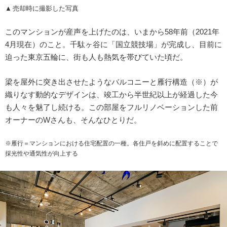
売却時に撮影した写真
このマンションが産声を上げたのは、いまから58年前（2021年
4月現在）のこと。千駄ヶ谷に「国立競技場」が完成し、目前に
迫った東京五輪に、街も人も熱気を帯びていた頃だ。
梁を屋外に突き出させたようなバルコニーと雁行構造（※）が
織りなす動的なデザインは、竣工から半世紀以上が経過した今
も人々を魅了し続ける。この部屋をフルリノベーションした前
オーナーのWさんも、そんなひとりだ。
※雁行＝マンションにおける住宅配置の一種。各住戸を斜めに配置することで
採光性や通気性が向上する