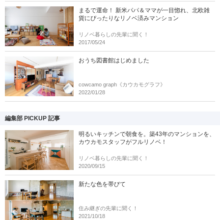
まるで運命！ 新米パパ＆ママが一目惚れ、北欧雑
貨にぴったりなリノベ済みマンション
リノベ暮らしの先輩に聞く！
2017/05/24
おうち図書館はじめました
cowcamo graph《カウカモグラフ》
2022/01/28
編集部 PICKUP 記事
明るいキッチンで朝食を。築43年のマンションを、
カウカモスタッフがフルリノベ！
リノベ暮らしの先輩に聞く！
2020/09/15
新たな色を帯びて
住み継ぎの先輩に聞く！
2021/10/18