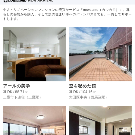
NEW ARRIVAL
中古・リノベーションマンションの売買サービス「cowcamo（カウカモ）」。暮
らしの妄想から購入、そして次の住まい手へのバトンパスまでも、一貫してサポー
トします。
アールの美学
空を秘めた館
3LDK / 88.71㎡
3LDK / 104.16㎡
三鷹市下連雀
（三鷹駅）
大田区中央
（西馬込駅）