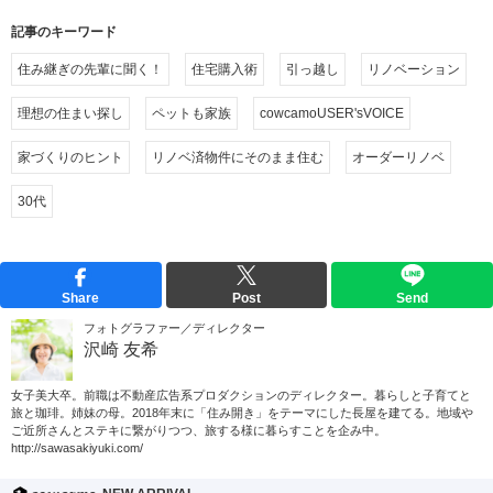
記事のキーワード
住み継ぎの先輩に聞く！
住宅購入術
引っ越し
リノベーション
理想の住まい探し
ペットも家族
cowcamoUSER'sVOICE
家づくりのヒント
リノベ済物件にそのまま住む
オーダーリノベ
30代
Share
Post
Send
フォトグラファー／ディレクター
沢崎 友希
女子美大卒。前職は不動産広告系プロダクションのディレクター。暮らしと子育てと
旅と珈琲。姉妹の母。2018年末に「住み開き」をテーマにした長屋を建てる。地域や
ご近所さんとステキに繋がりつつ、旅する様に暮らすことを企み中。
http://sawasakiyuki.com/