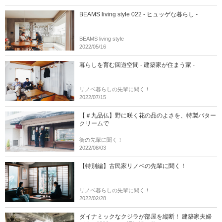
BEAMS living style 022 - ヒュッゲな暮らし -
BEAMS living style
2022/05/16
暮らしを育む回遊空間 - 建築家が住まう家 -
リノベ暮らしの先輩に聞く！
2022/07/15
【＃九品仏】野に咲く花の品のよさを、特製バター
クリームで
街の先輩に聞く！
2022/08/03
【特別編】古民家リノベの先輩に聞く！
リノベ暮らしの先輩に聞く！
2022/02/28
ダイナミックなクジラが部屋を縦断！ 建築家夫婦