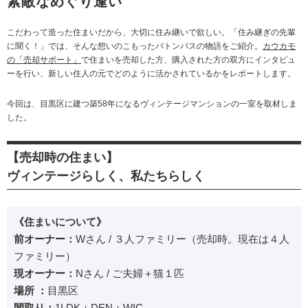
素敵なめぐり逢い
こだわって造った住まいだから、大切に住み継いで欲しい。「住み継ぎの先輩
に聞く！」では、そんな想いのこもったバトンパスの物語をご紹介。
カウカモ
の「売却サポート」
で住まいを売却した方、購入された方の双方にインタビュ
ーを行い、新しい住人の元でどのように活かされているかをレポートします。
今回は、目黒区に建つ築58年になるヴィンテージマンションの一室を取材しま
した。
【売却時の住まい】
ヴィンテージらしく、私たちらしく
《住まいについて》
前オーナー：
Wさん / ３人ファミリー（売却時。現在は４人
ファミリー）
現オーナー：
Nさん / ご夫婦＋猫１匹
場所 ：
目黒区
間取り：
1LDK＋DEN＋WIC