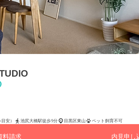
TUDIO
ス
払い目安）
池尻大橋駅徒歩9分
目黒区東山
ペット飼育不可
資料請求
内見申し