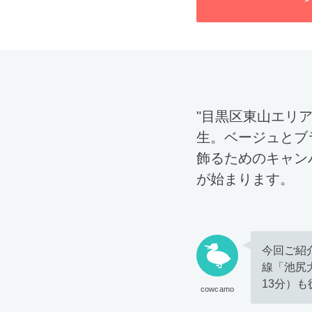
"目黒区東山エリ
生。ベージュとブ
飾るためのキャン
が始まります。
今回ご紹
線「池尻
13分）
cowcamo