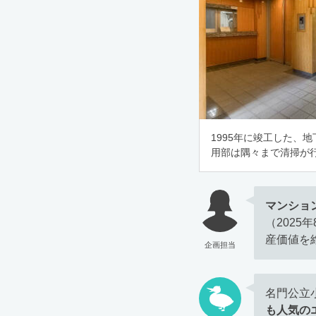
1995年に竣工した、
用部は隅々まで清掃が
マンショ
（202
産価値を
企画担当
名門公立
も人気の