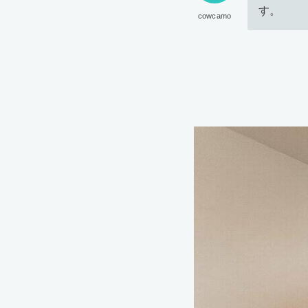
す。
cowcamo