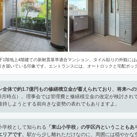
地下1階地上4階建ての新耐震基準適合マンション。タイル貼りの外観に
行き届いている印象です。エントランスには、オートロックと宅配ボッ
ン全体で約1.7億円もの修繕積立金が蓄えられており、将来へ
5年8月時点）。理事会では管理費と修繕積立金の改定が検討され
維持しようとする前向きな姿勢の表れでもありますよ。
小学校として知られる
「東山小学校」の学区内ということもあ
エリアです
。駅から少し離れただけなのに、周囲には穏やかな