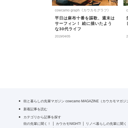
cowcamo graph《カウカモグラフ》
平日は麻布十番を謳歌、週末は
サーフィン！ 絵に描いたよう
な30代ライフ
2019/04/05
2
街と暮らしの先輩マガジン cowcamo MAGAZINE（カウカモマガ
新着記事を読む
カテゴリから記事を探す
街の先輩に聞く！
カウカモNIGHT!
リノベ暮らしの先輩に聞く