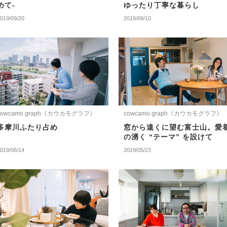
めて-
ゆったり丁寧な暮らし
019/09/20
2019/09/10
cowcamo graph《カウカモグラフ》
cowcamo graph《カウカモグラフ》
多摩川ふたり占め
窓から遠くに望む富士山。愛
の湧く “テーマ” を設けて
019/06/14
2019/05/23