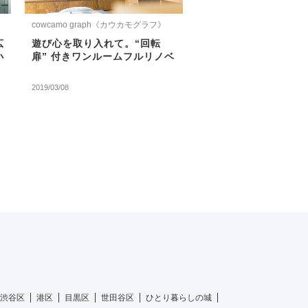
cowcamo graph《カウカモグラフ》
広
遊び心を取り入れて。“回転
小
扉” 付きワンルームフルリノベ
2019/03/08
渋谷区
港区
目黒区
世田谷区
ひとり暮らしの城