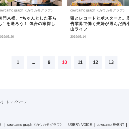
cowcamo graph《カウカモグラフ》
cowcamo graph《カウカモグラフ》
笑門来福。“ちゃんとした暮ら
猫とレコードとポスターと。
し” を送ろう！ 気合の家探し
告業界で働く夫婦が選んだ西
山ライフ
019/03/26
2019/03/14
1
...
9
10
11
12
13
ジン） トップページ
！
cowcamo graph《カウカモグラフ》
USER's VOICE
cowcamo EVENT