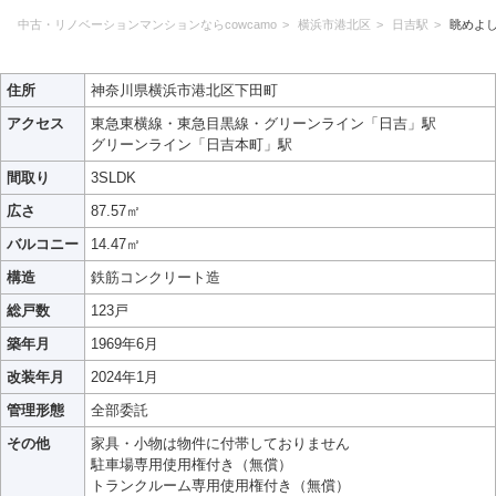
中古・リノベーションマンションならcowcamo
横浜市港北区
日吉駅
眺めよ
住所
神奈川県横浜市港北区下田町
アクセス
東急東横線・東急目黒線・グリーンライン「日吉」駅
グリーンライン「日吉本町」駅
間取り
3SLDK
広さ
87.57㎡
バルコニー
14.47㎡
構造
鉄筋コンクリート造
総戸数
123戸
築年月
1969年6月
改装年月
2024年1月
管理形態
全部委託
その他
家具・小物は物件に付帯しておりません
駐車場専用使用権付き（無償）
トランクルーム専用使用権付き（無償）