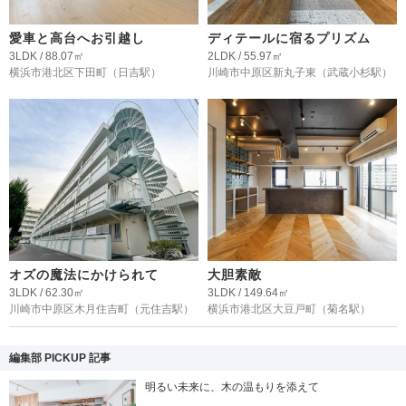
愛車と高台へお引越し
ディテールに宿るプリズム
3LDK / 88.07㎡
2LDK / 55.97㎡
横浜市港北区下田町
（日吉駅）
川崎市中原区新丸子東
（武蔵小杉駅）
オズの魔法にかけられて
大胆素敵
3LDK / 62.30㎡
3LDK / 149.64㎡
川崎市中原区木月住吉町
（元住吉駅）
横浜市港北区大豆戸町
（菊名駅）
編集部 PICKUP 記事
明るい未来に、木の温もりを添えて