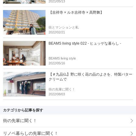
2021/05/13
【吉祥寺 × ルネ吉祥寺 × 高野舞】
街とマンションと私
2022/02/21
BEAMS living style 022 - ヒュッゲな暮らし -
BEAMS living style
2022/05/16
【＃九品仏】野に咲く花の品のよさを、特製バター
クリームで
街の先輩に聞く！
2022/08/03
カテゴリから記事を探す
街の先輩に聞く！
リノベ暮らしの先輩に聞く！