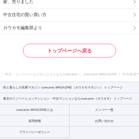
家、売りました
中古住宅の賢い買い方
カウカモ編集部より
トップページへ戻る
中古・リノベーションマンションならcowcamo
cowcamo MAGAZINE
中古住宅
街と暮らしの先輩マガジン cowcamo MAGAZINE（カウカモマガジン） トップページ
東京のリノベーションマンション・中古マンションならcowcamo（カウカモ） トップページ
cowcamo MAGAZINEとは
メンバー一覧
採用情報
お問い合わせ
プライバシーポリシー