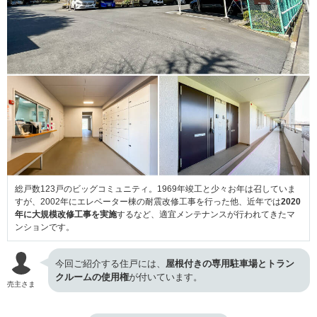
総戸数123戸のビッグコミュニティ。1969年竣工と少々お年は召していま
すが、2002年にエレベーター棟の耐震改修工事を行った他、近年では
2020
年に大規模改修工事を実施
するなど、適宜メンテナンスが行われてきたマ
ンションです。
今回ご紹介する住戸には、
屋根付きの専用駐車場とトラン
クルームの使用権
が付いています。
売主さま