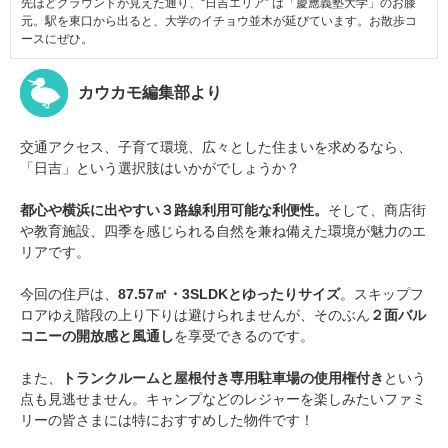
先ほどグラウンドが見えた通り、“日吉エリア” は「慶應義塾大学」のお膝
元。駅を東口から出ると、大学のイチョウ並木が延びています。お散歩コ
ースにぜひ。
カウカモ編集部より
交通アクセス、子育て環境、広々とした住まいを求めるなら、
「日吉」という選択肢はいかがでしょうか？
都心や横浜に出やすい３路線利用可能な利便性。
そして、商店街
や教育施設、四季を感じられる自然を兼ね備えた環境が魅力のエ
リアです。
今回の住戸は、
87.57㎡・3SLDKとゆったりサイズ
。スキップフ
ロアゆえ階段の上り下りは避けられませんが、そのぶん
２面バル
コニーの開放感と風通し
を享受できるのです。
また、
トランクルームと屋根付き専用駐車場の使用権付き
という
点も見逃せません。キャンプなどのレジャーを楽しみたいファミ
リーの皆さまには特におすすめした物件です！