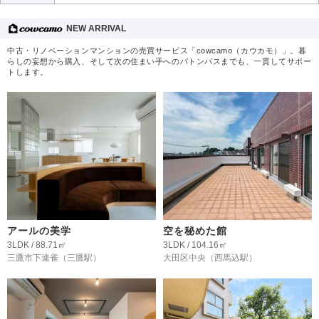
NEW ARRIVAL
中古・リノベーションマンションの売買サービス「cowcamo（カウカモ）」。暮
らしの妄想から購入、そして次の住まい手へのバトンパスまでも、一貫してサポー
トします。
アールの美学
空を秘めた館
3LDK / 88.71㎡
3LDK / 104.16㎡
三鷹市下連雀
（三鷹駅）
大田区中央
（西馬込駅）