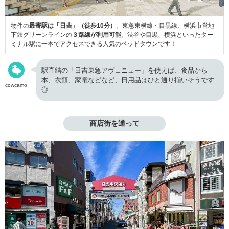
物件の
最寄駅は「日吉」（徒歩10分）
。東急東横線・目黒線、横浜市営地
下鉄グリーンラインの
３路線が利用可能
。渋谷や目黒、横浜といったター
ミナル駅に一本でアクセスできる人気のベッドタウンです！
駅直結の「日吉東急アヴェニュー」を使えば、食品から
本、衣類、家電などなど、日用品はひと通り揃いそうです
cowcamo
◎
商店街を通って