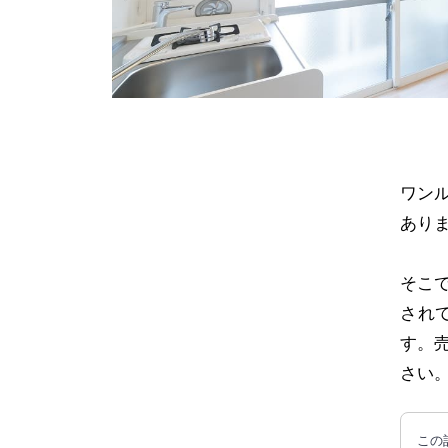
ワン
あり
そこ
され
す。
さい
この