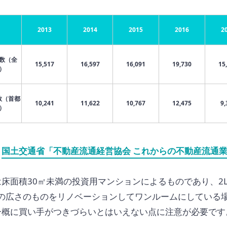
2013
2014
2015
2016
2
数（全
15,517
16,597
16,091
19,730
15
）
数（首都
10,241
11,622
10,767
12,475
9,
）
：
国土交通省「不動産流通経営協会 これからの不動産流通
床面積30㎡未満の投資用マンションによるものであり、2L
DKの広さのものをリノベーションしてワンルームにしている
一概に買い手がつきづらいとはいえない点に注意が必要です