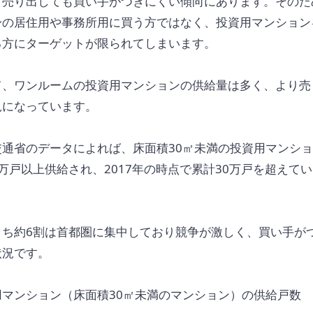
、売り出しても買い手がつきにくい傾向にあります。そのた
身の居住用や事務所用に買う方ではなく、投資用マンション
る方にターゲットが限られてしまいます。
て、ワンルームの投資用マンションの供給量は多く、より売
況になっています。
交通省のデータによれば、床面積30㎡未満の投資用マンシ
万戸以上供給され、2017年の時点で累計30万戸を超えて
うち約6割は首都圏に集中しており競争が激しく、買い手が
状況です。
用マンション（床面積30㎡未満のマンション）の供給戸数