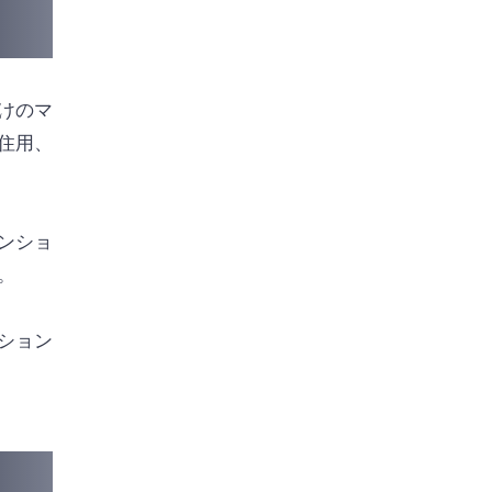
けのマ
住用、
ンショ
。
ション