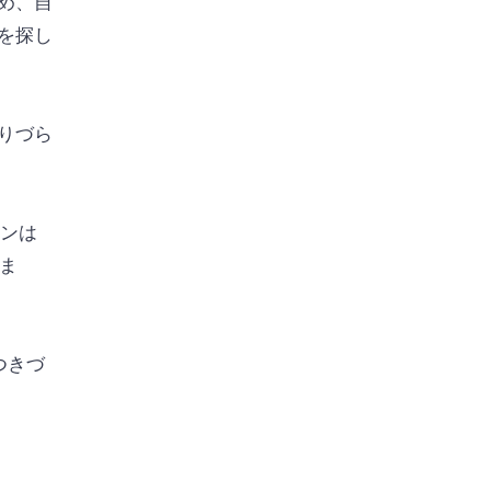
め、自
を探し
りづら
ョンは
いま
つきづ