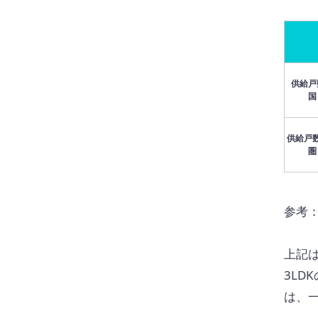
供給戸
国
供給戸
圏
参考
上記は
3L
は、