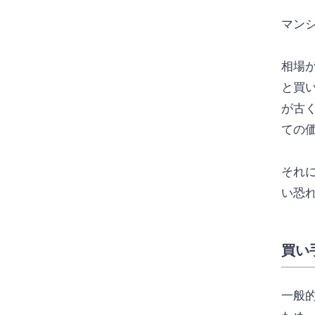
マン
相場
と買
が古
ての
それ
い恐
買い
一般