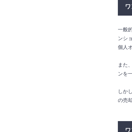
ワ
一般
ンシ
個人
また
ンを
しか
の売
ワ