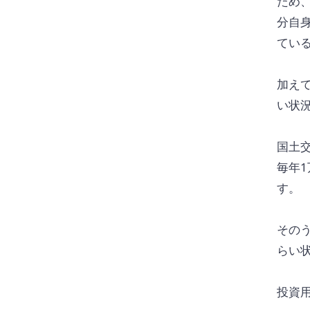
ため
分自
てい
加え
い状
国土
毎年1
す。
その
らい
投資