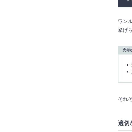
ワン
挙げ
売却
それ
適切