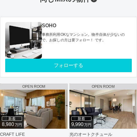
SOHO
事務所利用OKなマンション。物件自体が少ないの
で、お探しの方は要フォロー！ です。
フォローする
OPEN ROOM
OPEN ROOM
新着
新着
8,980
9,990
万円
万円
CRAFT LIFE
光のオートクチュール