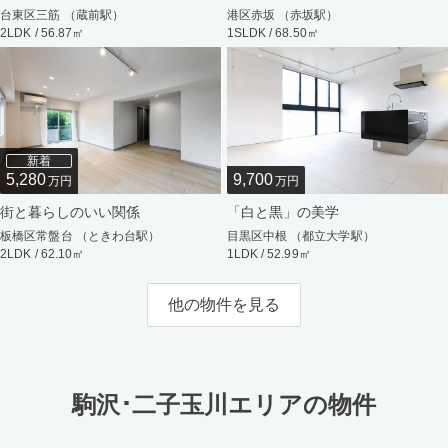
台東区三筋 （蔵前駅）
港区赤坂 （赤坂駅）
2LDK / 56.87㎡
1SLDK / 68.50㎡
新着
5,280
9,700
万円
万円
街と暮らしのいい関係
「白と黒」の美学
板橋区常盤台 （ときわ台駅）
目黒区中根 （都立大学駅）
2LDK / 62.10㎡
1LDK / 52.99㎡
他の物件を見る
駒沢･二子玉川エリアの物件