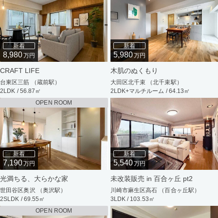
新着
新着
8,980
5,980
万円
万円
CRAFT LIFE
木肌のぬくもり
台東区三筋 （蔵前駅）
大田区北千束 （北千束駅）
2LDK / 56.87㎡
2LDK+マルチルーム / 64.13㎡
OPEN ROOM
新着
新着
7,190
5,540
万円
万円
光満ちる、大らかな家
未改装販売 in 百合ヶ丘 pt2
世田谷区奥沢 （奥沢駅）
川崎市麻生区高石 （百合ヶ丘駅）
2SLDK / 69.55㎡
3LDK / 103.53㎡
OPEN ROOM