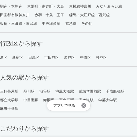
駒込・本駒込
東陽町・南砂町・大島
東横線神奈川
みなとみらい線
田園都市線神奈川
赤羽・十条・王子
練馬・大江戸線・西武線
板橋・三田線・東武線
中央線多摩
京急線
その他
行政区から探す
港区
新宿区
目黒区
世田谷区
渋谷区
中野区
杉並区
人気の駅から探す
三軒茶屋駅
品川駅
渋谷駅
池尻大橋駅
成城学園前駅
千歳船橋駅
都立大学駅
中目黒駅
赤坂駅
恵比寿駅
表参道駅
学芸大学駅
アプリで見る
麻布十番駅
こだわりから探す