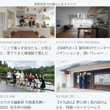
世田谷区での暮らしをイメージ
cowcamo graph《カウカモグラフ》
カウカモグラフ with LifeCatalog
「ここで暮らす自分たち」が見え
【SIMPLE＋】築55年のヴィンテー
た。育ててきた価値観で選んだ住
ジマンションを、潔いワンルーム
まい
へ。食と会話を楽しむふたりの暮
らし
街のネタ帖
街の先輩に聞く！
カウカモ編集部 大残暑見舞い
【＃九品仏】野に咲く花の品のよ
2022 -京王井の頭線-
さを、特製バタークリームで