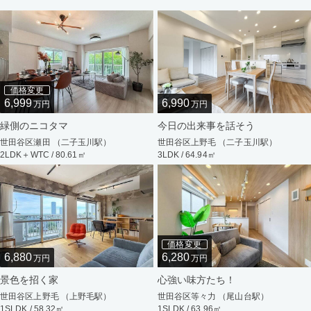
価格変更
6,999
6,990
万円
万円
緑側のニコタマ
今日の出来事を話そう
世田谷区瀬田 （二子玉川駅）
世田谷区上野毛 （二子玉川駅）
2LDK＋WTC / 80.61㎡
3LDK / 64.94㎡
価格変更
6,880
6,280
万円
万円
景色を招く家
心強い味方たち！
世田谷区上野毛 （上野毛駅）
世田谷区等々力 （尾山台駅）
1SLDK / 58.32㎡
1SLDK / 63.96㎡