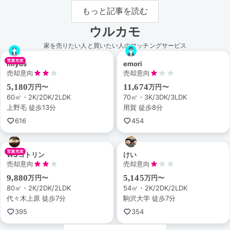
もっと記事を読む
ウルカモ
家を売りたい人と買いたい人のマッチングサービス
miyos
emori
売却意向
売却意向
5,180
11,674
万円〜
万円〜
60㎡・2K/2DK/2LDK
70㎡・3K/3DK/3LDK
上野毛 徒歩13分
用賀 徒歩8分
616
454
WSコトリン
けい
売却意向
売却意向
9,880
5,145
万円〜
万円〜
80㎡・2K/2DK/2LDK
54㎡・2K/2DK/2LDK
代々木上原 徒歩7分
駒沢大学 徒歩7分
395
354