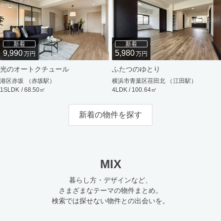
新着
新着
9,990
5,980
万円
万円
光のオートクチュール
ふたつのゆとり
港区赤坂 （赤坂駅）
横浜市青葉区荏田北 （江田駅）
1SLDK / 68.50㎡
4LDK / 100.64㎡
新着の物件を探す
MIX
暮らし方・デザインなど、
さまざまなテーマの物件まとめ。
検索では探せない物件との出会いを。