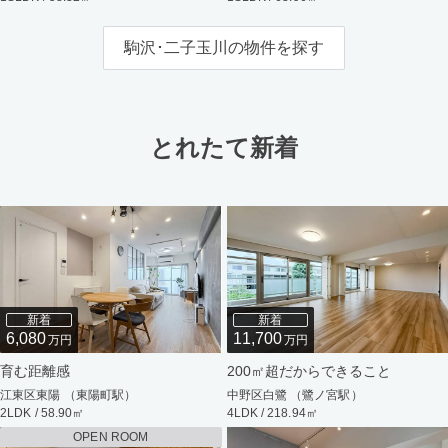
駒沢･二子玉川の物件を探す
とれたて新着
新着
新着
6,080
11,700
万円
万円
育む距離感
200㎡超だからできること
江東区東陽 （東陽町駅）
中野区白鷺 （鷺ノ宮駅）
2LDK / 58.90㎡
4LDK / 218.94㎡
OPEN ROOM