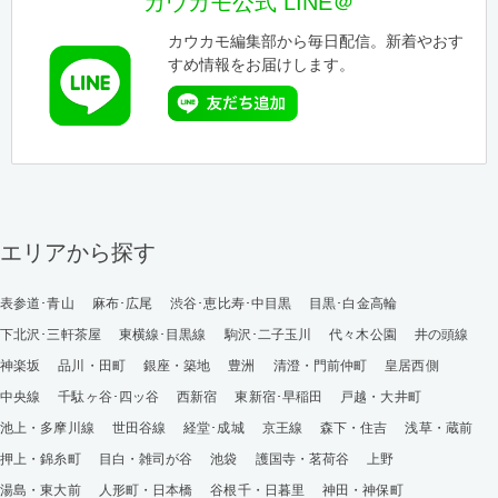
カウカモ公式 LINE＠
カウカモ編集部から毎日配信。新着やおす
すめ情報をお届けします。
エリアから探す
表参道･青山
麻布･広尾
渋谷･恵比寿･中目黒
目黒･白金高輪
下北沢･三軒茶屋
東横線･目黒線
駒沢･二子玉川
代々木公園
井の頭線
神楽坂
品川・田町
銀座・築地
豊洲
清澄・門前仲町
皇居西側
中央線
千駄ヶ谷･四ッ谷
西新宿
東新宿･早稲田
戸越・大井町
池上・多摩川線
世田谷線
経堂･成城
京王線
森下・住吉
浅草・蔵前
押上・錦糸町
目白・雑司が谷
池袋
護国寺・茗荷谷
上野
湯島・東大前
人形町・日本橋
谷根千・日暮里
神田・神保町