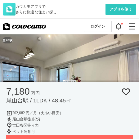
カウカモアプリで
アプリを使う
さらに快適な住まい探し
ログイン
全20枚
7,180
万円
尾山台駅 / 1LDK / 48.45㎡
202,682 円／月（支払い目安）
尾山台駅徒歩2分
世田谷区等々力
ペット飼育可