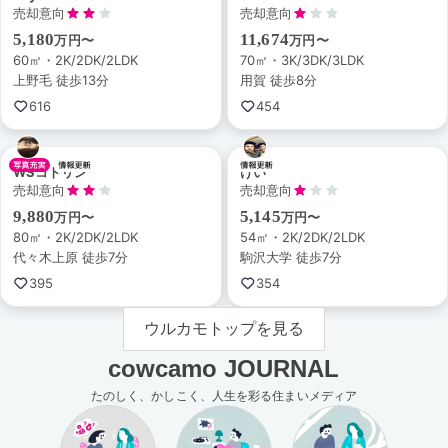
売却意向
売却意向
5,180
11,674
万円〜
万円〜
60㎡・2K/2DK/2LDK
70㎡・3K/3DK/3LDK
上野毛 徒歩13分
用賀 徒歩8分
616
454
WSコトリン
けい
売却意向
売却意向
9,880
5,145
万円〜
万円〜
80㎡・2K/2DK/2LDK
54㎡・2K/2DK/2LDK
代々木上原 徒歩7分
駒沢大学 徒歩7分
395
354
ウルカモトップを見る
cowcamo JOURNAL
たのしく、かしこく、人生を彩る住まいメディア