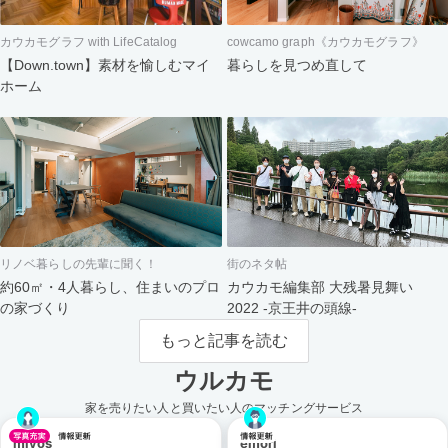
カウカモグラフ with LifeCatalog
cowcamo graph《カウカモグラフ》
【Down.town】素材を愉しむマイ
暮らしを見つめ直して
ホーム
リノベ暮らしの先輩に聞く！
街のネタ帖
約60㎡・4人暮らし、住まいのプロ
カウカモ編集部 大残暑見舞い
の家づくり
2022 -京王井の頭線-
もっと記事を読む
ウルカモ
家を売りたい人と買いたい人のマッチングサービス
miyos
emori