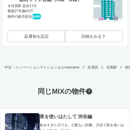
目黒駅 徒歩11分
築27年
65戸
物件の販売状況
販売中
通知を設定
詳細をみる
中古・リノベーションマンションならcowcamo
目黒区
目黒駅
朝
同じMIXの物件
夜を使いはたして 渋谷編
飲みすぎた日でも、心配ない距離。渋谷で夜を使いは