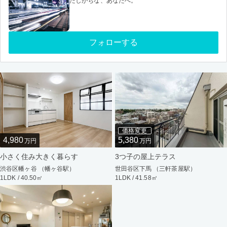
たしがちな、あなたへ。
フォローする
価格変更
4,980
5,380
万円
万円
小さく住み大きく暮らす
3つ子の屋上テラス
渋谷区幡ヶ谷 （幡ヶ谷駅）
世田谷区下馬 （三軒茶屋駅）
1LDK / 40.50㎡
1LDK / 41.58㎡