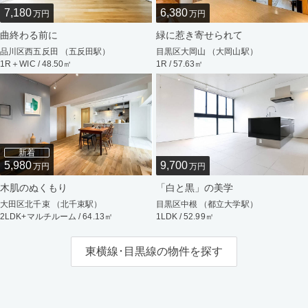
7,180
6,380
万円
万円
曲終わる前に
緑に惹き寄せられて
品川区西五反田 （五反田駅）
目黒区大岡山 （大岡山駅）
1R＋WIC / 48.50㎡
1R / 57.63㎡
新着
5,980
9,700
万円
万円
木肌のぬくもり
「白と黒」の美学
大田区北千束 （北千束駅）
目黒区中根 （都立大学駅）
2LDK+マルチルーム / 64.13㎡
1LDK / 52.99㎡
東横線･目黒線の物件を探す