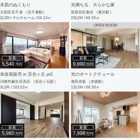
木肌のぬくもり
光満ちる、大らかな家
大田区北千束 （北千束駅）
世田谷区奥沢 （奥沢駅）
2LDK+マルチルーム / 64.13㎡
2SLDK / 69.55㎡
OPEN ROOM
新着
新着
5,540
9,990
万円
万円
未改装販売 in 百合ヶ丘 pt2
光のオートクチュール
川崎市麻生区高石 （百合ヶ丘駅）
港区赤坂 （赤坂駅）
3LDK / 103.53㎡
1SLDK / 68.50㎡
新着
新着
5,980
7,998
万円
万円