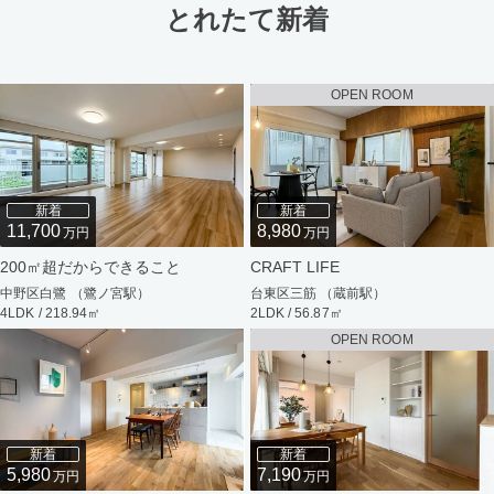
とれたて新着
OPEN ROOM
新着
新着
11,700
8,980
万円
万円
200㎡超だからできること
CRAFT LIFE
中野区白鷺 （鷺ノ宮駅）
台東区三筋 （蔵前駅）
4LDK / 218.94㎡
2LDK / 56.87㎡
OPEN ROOM
新着
新着
5,980
7,190
万円
万円