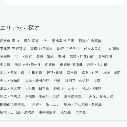
エリアから探す
表参道･青山
麻布･広尾
渋谷･恵比寿･中目黒
目黒･白金高輪
下北沢･三軒茶屋
東横線･目黒線
駒沢･二子玉川
代々木公園
井の頭線
神楽坂
品川・田町
銀座・築地
豊洲
清澄・門前仲町
皇居西側
中央線
千駄ヶ谷･四ッ谷
西新宿
東新宿･早稲田
戸越・大井町
池上・多摩川線
世田谷線
経堂･成城
京王線
森下・住吉
浅草・蔵前
押上・錦糸町
目白・雑司が谷
池袋
護国寺・茗荷谷
上野
湯島・東大前
人形町・日本橋
谷根千・日暮里
神田・神保町
駒込・本駒込
東陽町・南砂町・大島
東横線神奈川
みなとみらい線
田園都市線神奈川
赤羽・十条・王子
練馬・大江戸線・西武線
板橋・三田線・東武線
中央線多摩
京急線
その他