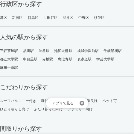
行政区から探す
港区
新宿区
目黒区
世田谷区
渋谷区
中野区
杉並区
人気の駅から探す
三軒茶屋駅
品川駅
渋谷駅
池尻大橋駅
成城学園前駅
千歳船橋駅
都立大学駅
中目黒駅
赤坂駅
恵比寿駅
表参道駅
学芸大学駅
麻布十番駅
こだわりから探す
ルーフバルコニー付き
庭付き
日当たり良好
眺望良好
ペット可
アプリで見る
ひとり暮らし向け
ふたり暮らし向け
ファミリー向け
間取りから探す