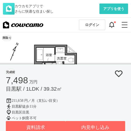
カウカモアプリで
アプリを使う
さらに快適な住まい探し
ログイン
間取り
完成前
7,498
万円
目黒駅 / 1LDK / 39.32㎡
211,658 円／月（支払い目安）
目黒駅徒歩11分
目黒区目黒
ペット飼育不可
資料請求
内見申し込み