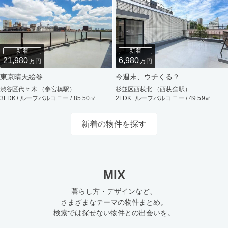
新着
新着
21,980
6,980
万円
万円
東京晴天絵巻
今週末、ウチくる？
渋谷区代々木 （参宮橋駅）
杉並区西荻北 （西荻窪駅）
3LDK+ルーフバルコニー / 85.50㎡
2LDK+ルーフバルコニー / 49.59㎡
新着の物件を探す
MIX
暮らし方・デザインなど、
さまざまなテーマの物件まとめ。
検索では探せない物件との出会いを。