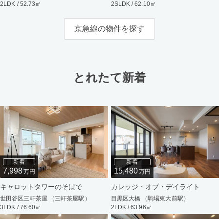
2LDK / 52.73㎡
2SLDK / 62.10㎡
京急線の物件を探す
とれたて新着
新着
新着
7,998
15,480
万円
万円
キャロットタワーのそばで
カレッジ・オブ・デイライト
世田谷区三軒茶屋 （三軒茶屋駅）
目黒区大橋 （駒場東大前駅）
3LDK / 76.60㎡
2LDK / 63.96㎡