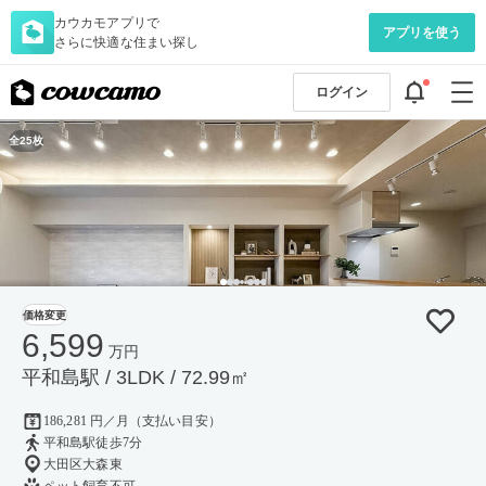
カウカモアプリで
アプリを使う
さらに快適な住まい探し
ログイン
全25枚
価格変更
6,599
万円
平和島駅 / 3LDK / 72.99㎡
186,281 円／月（支払い目安）
平和島駅徒歩7分
大田区大森東