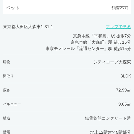
ペット
飼育不可
東京都大田区大森東1-31-1
マップで見る
京急本線「平和島」駅 徒歩7分
京急本線「大森町」駅 徒歩15分
東京モノレール「流通センター」駅 徒歩15分
シティコープ大森東
建物
3LDK
間取り
72.99㎡
広さ
9.65㎡
バルコニー
鉄骨鉄筋コンクリート造
構造
地上12階建て5階部分
階層