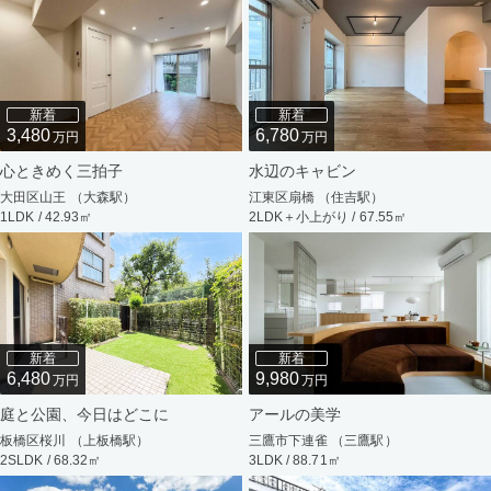
新着
新着
3,480
6,780
万円
万円
心ときめく三拍子
水辺のキャビン
大田区山王 （大森駅）
江東区扇橋 （住吉駅）
1LDK / 42.93㎡
2LDK＋小上がり / 67.55㎡
新着
新着
6,480
9,980
万円
万円
庭と公園、今日はどこに
アールの美学
板橋区桜川 （上板橋駅）
三鷹市下連雀 （三鷹駅）
2SLDK / 68.32㎡
3LDK / 88.71㎡