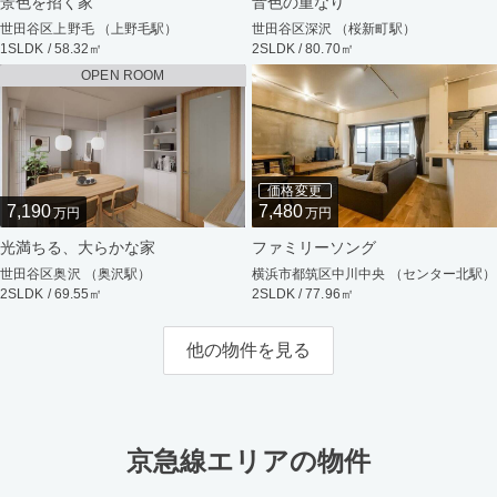
景色を招く家
音色の重なり
世田谷区上野毛 （上野毛駅）
世田谷区深沢 （桜新町駅）
1SLDK / 58.32㎡
2SLDK / 80.70㎡
OPEN ROOM
価格変更
7,190
7,480
万円
万円
光満ちる、大らかな家
ファミリーソング
世田谷区奥沢 （奥沢駅）
横浜市都筑区中川中央 （センター北駅）
2SLDK / 69.55㎡
2SLDK / 77.96㎡
他の物件を見る
京急線エリアの物件