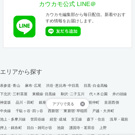
カウカモ公式 LINE＠
カウカモ編集部から毎日配信。新着やおす
すめ情報をお届けします。
エリアから探す
表参道･青山
麻布･広尾
渋谷･恵比寿･中目黒
目黒･白金高輪
下北沢･三軒茶屋
東横線･目黒線
駒沢･二子玉川
代々木公園
井の頭線
神楽坂
品川・田町
銀座・築地
豊洲
清澄・門前仲町
皇居西側
アプリで見る
中央線
千駄ヶ谷･四ッ谷
西新宿
東新宿･早稲田
戸越・大井町
池上・多摩川線
世田谷線
経堂･成城
京王線
森下・住吉
浅草・蔵前
押上・錦糸町
目白・雑司が谷
池袋
護国寺・茗荷谷
上野