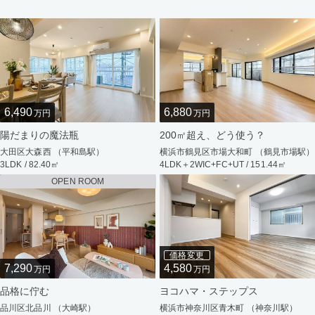
6,490
6,880
万円
万円
陽だまりの魔法瓶
200㎡超え、どう使う？
大田区大森西 （平和島駅）
横浜市鶴見区市場大和町 （鶴見市場駅）
3LDK / 82.40㎡
4LDK＋2WIC+FC+UT / 151.44㎡
OPEN ROOM
価格変更
7,290
4,580
万円
万円
品格に佇む
ヨコハマ・ステップス
品川区北品川 （大崎駅）
横浜市神奈川区青木町 （神奈川駅）