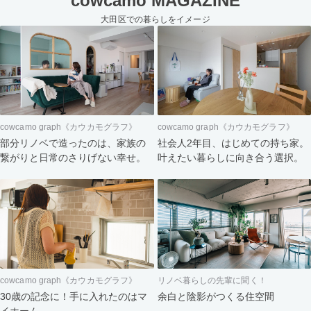
cowcamo MAGAZINE
大田区での暮らしをイメージ
cowcamo graph《カウカモグラフ》
cowcamo graph《カウカモグラフ》
部分リノベで造ったのは、家族の
社会人2年目、はじめての持ち家。
繋がりと日常のさりげない幸せ。
叶えたい暮らしに向き合う選択。
cowcamo graph《カウカモグラフ》
リノベ暮らしの先輩に聞く！
30歳の記念に！手に入れたのはマ
余白と陰影がつくる住空間