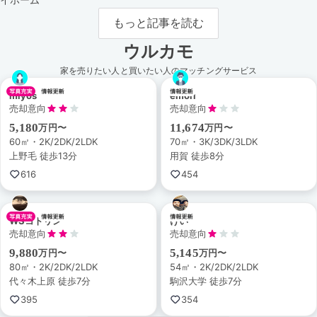
イホーム
もっと記事を読む
ウルカモ
家を売りたい人と買いたい人のマッチングサービス
miyos
emori
売却意向
売却意向
5,180
11,674
万円〜
万円〜
60㎡・2K/2DK/2LDK
70㎡・3K/3DK/3LDK
上野毛 徒歩13分
用賀 徒歩8分
616
454
WSコトリン
けい
売却意向
売却意向
9,880
5,145
万円〜
万円〜
80㎡・2K/2DK/2LDK
54㎡・2K/2DK/2LDK
代々木上原 徒歩7分
駒沢大学 徒歩7分
395
354