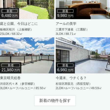
新着
新着
6,480
9,980
万円
万円
庭と公園、今日はどこに
アールの美学
板橋区桜川 （上板橋駅）
三鷹市下連雀 （三鷹駅）
2SLDK / 68.32㎡
3LDK / 88.71㎡
新着
新着
21,980
6,980
万円
万円
東京晴天絵巻
今週末、ウチくる？
渋谷区代々木 （参宮橋駅）
杉並区西荻北 （西荻窪駅）
3LDK+ルーフバルコニー / 85.50㎡
2LDK+ルーフバルコニー / 49.59㎡
新着の物件を探す