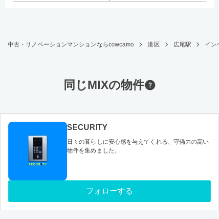
中古・リノベーションマンションならcowcamo
港区
広尾駅
インペ
同じMIXの物件
SECURITY
日々の暮らしに安心感を与えてくれる、守備力の高い
物件を集めました。
フォローする