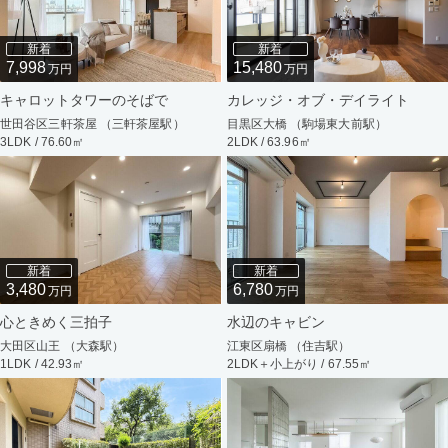
新着
新着
7,998
15,480
万円
万円
キャロットタワーのそばで
カレッジ・オブ・デイライト
世田谷区三軒茶屋 （三軒茶屋駅）
目黒区大橋 （駒場東大前駅）
3LDK / 76.60㎡
2LDK / 63.96㎡
新着
新着
3,480
6,780
万円
万円
心ときめく三拍子
水辺のキャビン
大田区山王 （大森駅）
江東区扇橋 （住吉駅）
1LDK / 42.93㎡
2LDK＋小上がり / 67.55㎡