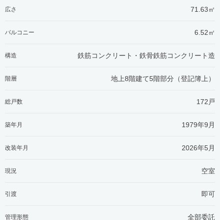
71.63㎡
広さ
6.52㎡
バルコニー
鉄筋コンクリート・鉄骨鉄筋コンクリート造
構造
地上8階建て5階部分（登記簿上）
階層
172戸
総戸数
1979年9月
築年月
2026年5月
改装年月
空室
現況
即可
引渡
全部委託
管理形態