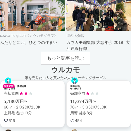
cowcamo graph《カウカモグラフ》
街のネタ帖
ふたりと２匹、ひとつの住まい
カウカモ編集部 大忘年会 2019 -大
江戸線行脚-
もっと記事を読む
ウルカモ
家を売りたい人と買いたい人のマッチングサービス
miyos
emori
売却意向
売却意向
5,180
11,674
万円〜
万円〜
60㎡・2K/2DK/2LDK
70㎡・3K/3DK/3LDK
上野毛 徒歩13分
用賀 徒歩8分
616
454