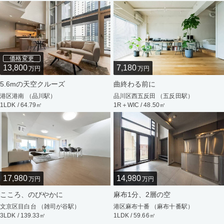
価格変更
13,800
7,180
万円
万円
5.6mの天空クルーズ
曲終わる前に
港区港南 （品川駅）
品川区西五反田 （五反田駅）
1LDK / 64.79㎡
1R＋WIC / 48.50㎡
17,980
14,980
万円
万円
こころ、のびやかに
麻布1分、2層の空
文京区目白台 （雑司が谷駅）
港区麻布十番 （麻布十番駅）
3LDK / 139.33㎡
1LDK / 59.66㎡