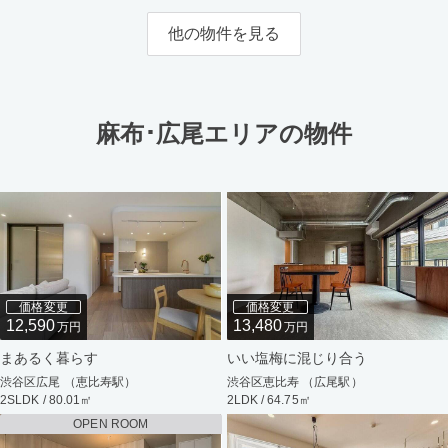
他の物件を見る
麻布･広尾エリアの物件
価格変更
価格変更
12,590
13,480
万円
万円
まあるく暮らす
いい塩梅に混じり合う
渋谷区広尾 （恵比寿駅）
渋谷区恵比寿 （広尾駅）
2SLDK / 80.01㎡
2LDK / 64.75㎡
OPEN ROOM