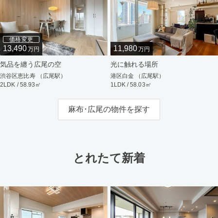
価格変更
13,490
11,980
万円
万円
気品を纏う広尾の空
光に触れる場所
渋谷区恵比寿 （広尾駅）
港区白金 （広尾駅）
2LDK / 58.93㎡
1LDK / 58.03㎡
麻布･広尾の物件を探す
とれたて新着