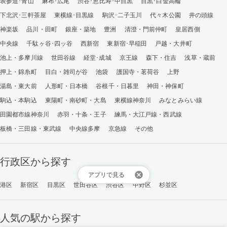
表参道･青山
麻布･広尾
渋谷･恵比寿･中目黒
目黒･白金高輪
下北沢･三軒茶屋
東横線･目黒線
駒沢･二子玉川
代々木公園
井の頭線
神楽坂
品川・田町
銀座・築地
豊洲
清澄・門前仲町
皇居西側
中央線
千駄ヶ谷･四ッ谷
西新宿
東新宿･早稲田
戸越・大井町
池上・多摩川線
世田谷線
経堂･成城
京王線
森下・住吉
浅草・蔵前
押上・錦糸町
目白・雑司が谷
池袋
護国寺・茗荷谷
上野
湯島・東大前
人形町・日本橋
谷根千・日暮里
神田・神保町
駒込・本駒込
東陽町・南砂町・大島
東横線神奈川
みなとみらい線
田園都市線神奈川
赤羽・十条・王子
練馬・大江戸線・西武線
板橋・三田線・東武線
中央線多摩
京急線
その他
行政区から探す
アプリで見る
港区
新宿区
目黒区
世田谷区
渋谷区
中野区
杉並区
人気の駅から探す