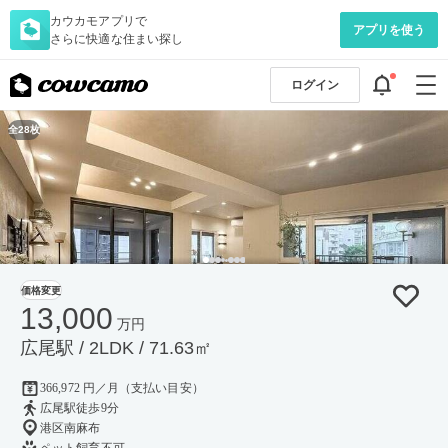
カウカモアプリで
アプリを使う
さらに快適な住まい探し
ログイン
全28枚
価格変更
13,000
万円
広尾駅 / 2LDK / 71.63㎡
366,972 円／月（支払い目安）
広尾駅徒歩9分
港区南麻布