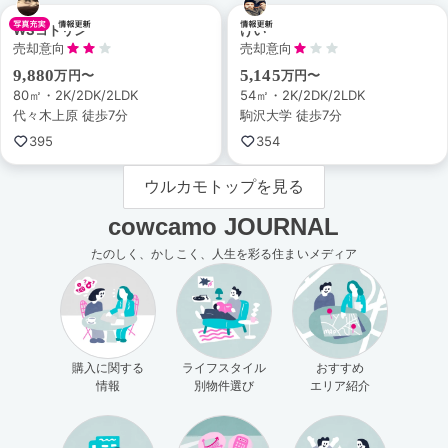
WSコトリン
けい
売却意向
売却意向
9,880
5,145
万円〜
万円〜
80㎡・2K/2DK/2LDK
54㎡・2K/2DK/2LDK
代々木上原 徒歩7分
駒沢大学 徒歩7分
395
354
ウルカモトップを見る
cowcamo JOURNAL
たのしく、かしこく、人生を彩る住まいメディア
購入に関する
ライフスタイル
おすすめ
情報
別物件選び
エリア紹介