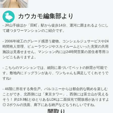
カウカモ編集部より
- JR山手線ほか「田町」駅から徒歩14分、運河に囲まれるようにし
て建つタワーマンションのご紹介です。
- 2006年竣工のグレード感漂う建物。コンシェルジュサービスや24
時間有人管理、ビューラウンジやスカイルームといった充実の共用
施設は見逃せません。マンション内には24時間営業の居住者専用コ
ンビニもありますよ。
- こちらのマンションでは、細則に基づいてペットの飼育が可能で
す。敷地内にドッグランがあり、ワンちゃんも満足してくれそうで
すね♪
- 46階に所在する角住戸。バルコニーからは都会的な眺めを楽しむ
ことができ、北西側には「東京タワー」、西側には富士山が見える
そう！ 約19.8帖とゆとりあるLDKは二面採光で開放感がありますよ
◎ 2ボウルの洗面、廊下にある納戸などもうれしいですね。
間取り