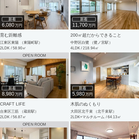
新着
新着
6,080
11,700
万円
万円
育む距離感
200㎡超だからできること
江東区東陽 （東陽町駅）
中野区白鷺 （鷺ノ宮駅）
2LDK / 58.90㎡
4LDK / 218.94㎡
OPEN ROOM
新着
新着
8,980
5,980
万円
万円
CRAFT LIFE
木肌のぬくもり
台東区三筋 （蔵前駅）
大田区北千束 （北千束駅）
2LDK / 56.87㎡
2LDK+マルチルーム / 64.13㎡
OPEN ROOM