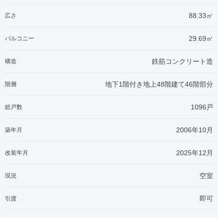
88.33㎡
広さ
29.69㎡
バルコニー
鉄筋コンクリート造
構造
地下1階付き地上48階建て46階部分
階層
1096戸
総戸数
2006年10月
築年月
2025年12月
改装年月
空室
現況
即可
引渡