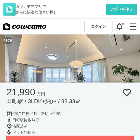
カウカモアプリで
アプリを使う
さらに快適な住まい探し
ログイン
全30枚
21,990
万円
田町駅 / 3LDK+納戸 / 88.33㎡
620,747 円／月（支払い目安）
田町駅徒歩14分
港区芝浦
ペット飼育可