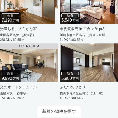
新着
新着
7,190
5,540
万円
万円
光満ちる、大らかな家
未改装販売 in 百合ヶ丘 pt2
世田谷区奥沢 （奥沢駅）
川崎市麻生区高石 （百合ヶ丘駅）
2SLDK / 69.55㎡
3LDK / 103.53㎡
OPEN ROOM
新着
新着
9,990
5,980
万円
万円
光のオートクチュール
ふたつのゆとり
港区赤坂 （赤坂駅）
横浜市青葉区荏田北 （江田駅）
1SLDK / 68.50㎡
4LDK / 100.64㎡
新着の物件を探す