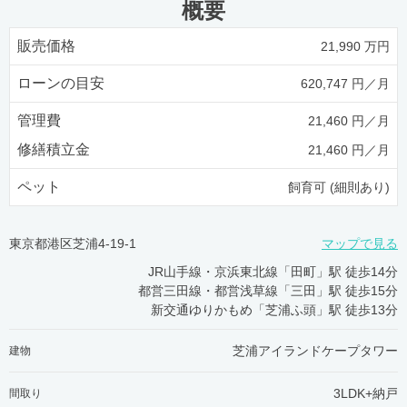
概要
販売価格
21,990 万円
ローンの目安
620,747 円／月
管理費
21,460 円／月
修繕積立金
21,460 円／月
ペット
飼育可 (細則あり)
東京都港区芝浦4-19-1
マップで見る
JR山手線・京浜東北線「田町」駅 徒歩14分
都営三田線・都営浅草線「三田」駅 徒歩15分
新交通ゆりかもめ「芝浦ふ頭」駅 徒歩13分
芝浦アイランドケープタワー
建物
3LDK+納戸
間取り