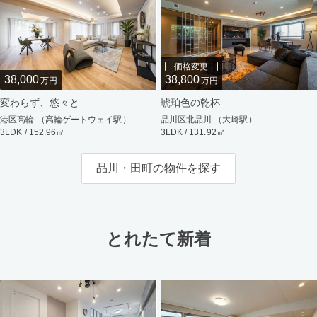
価格変更
38,000
38,800
万円
万円
変わらず、悠々と
琥珀色の乾杯
港区高輪 （高輪ゲートウェイ駅）
品川区北品川 （大崎駅）
3LDK / 152.96㎡
3LDK / 131.92㎡
品川・田町の物件を探す
とれたて新着