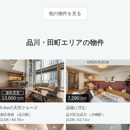
他の物件を見る
品川・田町エリアの物件
OPEN ROOM
価格変更
13,800
7,290
万円
万円
5.6mの天空クルーズ
品格に佇む
港区港南 （品川駅）
品川区北品川 （大崎駅）
1LDK / 64.79㎡
2LDK / 52.73㎡