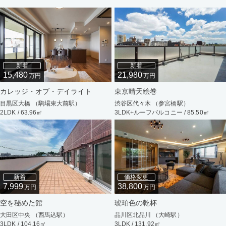
新着
新着
15,480
21,980
万円
万円
カレッジ・オブ・デイライト
東京晴天絵巻
目黒区大橋 （駒場東大前駅）
渋谷区代々木 （参宮橋駅）
2LDK / 63.96㎡
3LDK+ルーフバルコニー / 85.50㎡
新着
価格変更
7,999
38,800
万円
万円
空を秘めた館
琥珀色の乾杯
大田区中央 （西馬込駅）
品川区北品川 （大崎駅）
3LDK / 104.16㎡
3LDK / 131.92㎡