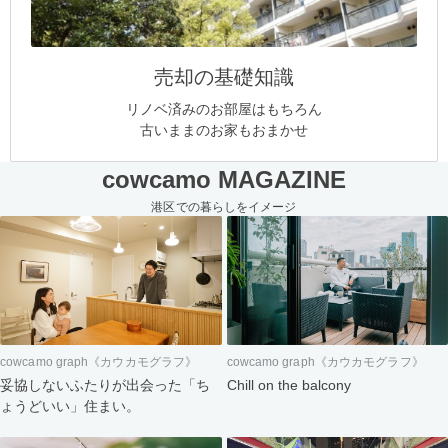
売却の基礎知識
リノベ済みのお部屋はもちろん
古いままのお家もおまかせ
cowcamo MAGAZINE
港区での暮らしをイメージ
cowcamo graph《カウカモグラフ》
cowcamo graph《カウカモグラフ》
妥協しないふたりが出会った「ち
Chill on the balcony
ょうどいい」住まい。