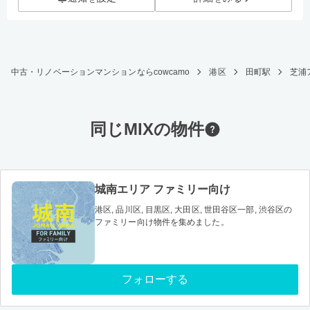
中古・リノベーションマンションならcowcamo
港区
田町駅
芝浦ア
同じMIXの物件
城南エリア ファミリー向け
港区, 品川区, 目黒区, 大田区, 世田谷区一部, 渋谷区の
ファミリー向け物件を集めました。
フォローする