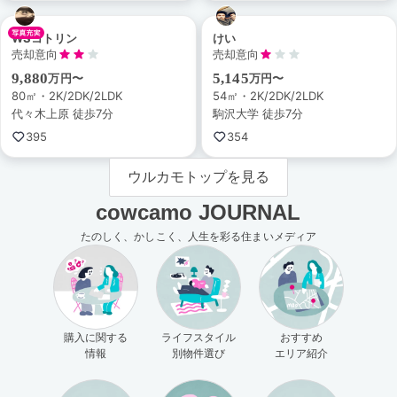
WSコトリン
けい
売却意向
売却意向
9,880
5,145
万円〜
万円〜
80㎡・2K/2DK/2LDK
54㎡・2K/2DK/2LDK
代々木上原 徒歩7分
駒沢大学 徒歩7分
395
354
ウルカモトップを見る
cowcamo JOURNAL
たのしく、かしこく、人生を彩る住まいメディア
購入に関する
ライフスタイル
おすすめ
情報
別物件選び
エリア紹介