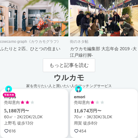
cowcamo graph《カウカモグラフ》
街のネタ帖
ふたりと２匹、ひとつの住まい
カウカモ編集部 大忘年会 2019 -大
江戸線行脚-
もっと記事を読む
ウルカモ
家を売りたい人と買いたい人のマッチングサービス
miyos
emori
売却意向
売却意向
5,180
11,674
万円〜
万円〜
60㎡・2K/2DK/2LDK
70㎡・3K/3DK/3LDK
上野毛 徒歩13分
用賀 徒歩8分
616
454