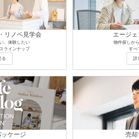
・リノベ見学会
エージェ
い、体験したい
物件探しか
スラインナップ
すべ
見る
詳
パッケージ
売却