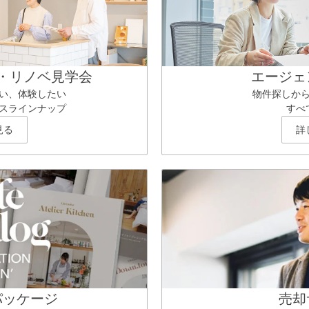
・リノベ見学会
エージェ
い、体験したい
物件探しか
スラインナップ
すべ
見る
詳
パッケージ
売却