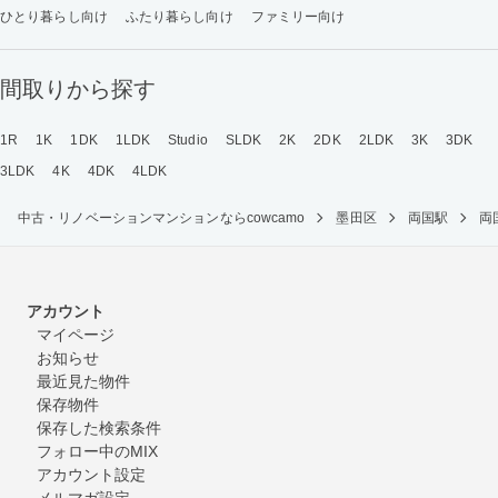
ひとり暮らし向け
ふたり暮らし向け
ファミリー向け
間取りから探す
1R
1K
1DK
1LDK
Studio
SLDK
2K
2DK
2LDK
3K
3DK
3LDK
4K
4DK
4LDK
中古・リノベーションマンションならcowcamo
墨田区
両国駅
両
アカウント
マイページ
お知らせ
最近見た物件
保存物件
保存した検索条件
フォロー中のMIX
アカウント設定
メルマガ設定