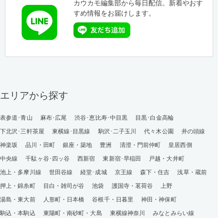
カウカモ編集部から毎日配信。新着やおす
すめ情報をお届けします。
エリアから探す
表参道･青山
麻布･広尾
渋谷･恵比寿･中目黒
目黒･白金高輪
下北沢･三軒茶屋
東横線･目黒線
駒沢･二子玉川
代々木公園
井の頭線
神楽坂
品川・田町
銀座・築地
豊洲
清澄・門前仲町
皇居西側
中央線
千駄ヶ谷･四ッ谷
西新宿
東新宿･早稲田
戸越・大井町
池上・多摩川線
世田谷線
経堂･成城
京王線
森下・住吉
浅草・蔵前
押上・錦糸町
目白・雑司が谷
池袋
護国寺・茗荷谷
上野
湯島・東大前
人形町・日本橋
谷根千・日暮里
神田・神保町
駒込・本駒込
東陽町・南砂町・大島
東横線神奈川
みなとみらい線