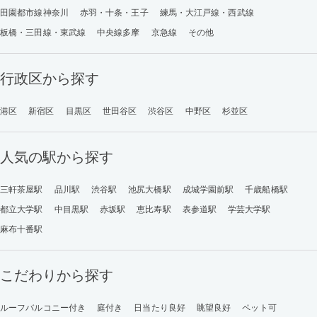
田園都市線神奈川
赤羽・十条・王子
練馬・大江戸線・西武線
板橋・三田線・東武線
中央線多摩
京急線
その他
行政区から探す
港区
新宿区
目黒区
世田谷区
渋谷区
中野区
杉並区
人気の駅から探す
三軒茶屋駅
品川駅
渋谷駅
池尻大橋駅
成城学園前駅
千歳船橋駅
都立大学駅
中目黒駅
赤坂駅
恵比寿駅
表参道駅
学芸大学駅
麻布十番駅
こだわりから探す
ルーフバルコニー付き
庭付き
日当たり良好
眺望良好
ペット可