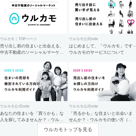
ウルカモ｜TOPページ
ウルカモ公式note
売り出し前の住まいと出会える、
はじめまして、「ウルカモ」です -
中古不動産のソーシャルマーケッ
ウルカモのサービスについて
ト
ウルカモ公式note
ウルカモ公式note
あなたの住まいを「買うかも」な
「売るかも」な住まいと出会いま
人を探してみませんか？ - ウルカ
せんか？ - ウルカモの使い方（買
モの使い方（売主さま向け）
主さま向け）
ウルカモトップを見る