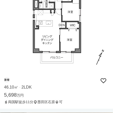
新着
46.10㎡
2LDK
・
5,698
万円
両国駅徒歩11分
墨田区石原
可