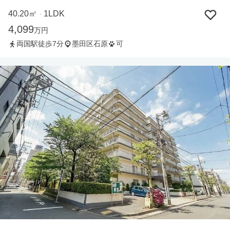
40.20㎡
1LDK
・
4,099
万円
両国駅徒歩7分
墨田区石原
可