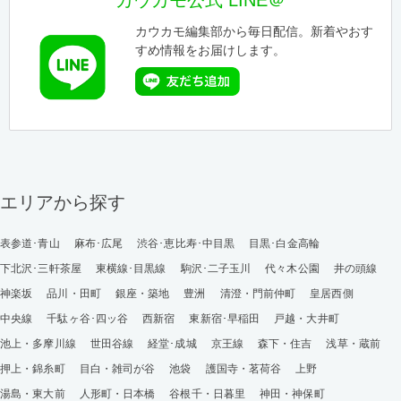
カウカモ公式 LINE＠
カウカモ編集部から毎日配信。新着やおす
すめ情報をお届けします。
エリアから探す
表参道･青山
麻布･広尾
渋谷･恵比寿･中目黒
目黒･白金高輪
下北沢･三軒茶屋
東横線･目黒線
駒沢･二子玉川
代々木公園
井の頭線
神楽坂
品川・田町
銀座・築地
豊洲
清澄・門前仲町
皇居西側
中央線
千駄ヶ谷･四ッ谷
西新宿
東新宿･早稲田
戸越・大井町
池上・多摩川線
世田谷線
経堂･成城
京王線
森下・住吉
浅草・蔵前
押上・錦糸町
目白・雑司が谷
池袋
護国寺・茗荷谷
上野
湯島・東大前
人形町・日本橋
谷根千・日暮里
神田・神保町