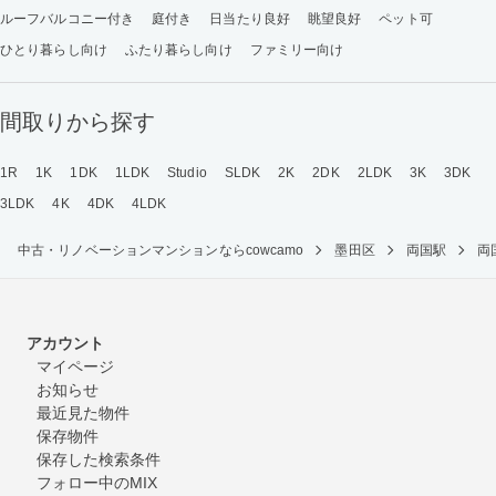
ルーフバルコニー付き
庭付き
日当たり良好
眺望良好
ペット可
ひとり暮らし向け
ふたり暮らし向け
ファミリー向け
間取りから探す
1R
1K
1DK
1LDK
Studio
SLDK
2K
2DK
2LDK
3K
3DK
3LDK
4K
4DK
4LDK
中古・リノベーションマンションならcowcamo
墨田区
両国駅
両
アカウント
マイページ
お知らせ
最近見た物件
保存物件
保存した検索条件
フォロー中のMIX