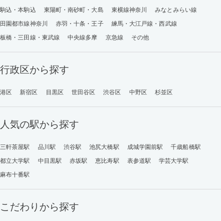
駒込・本駒込
東陽町・南砂町・大島
東横線神奈川
みなとみらい線
田園都市線神奈川
赤羽・十条・王子
練馬・大江戸線・西武線
板橋・三田線・東武線
中央線多摩
京急線
その他
行政区から探す
港区
新宿区
目黒区
世田谷区
渋谷区
中野区
杉並区
人気の駅から探す
三軒茶屋駅
品川駅
渋谷駅
池尻大橋駅
成城学園前駅
千歳船橋駅
都立大学駅
中目黒駅
赤坂駅
恵比寿駅
表参道駅
学芸大学駅
麻布十番駅
こだわりから探す