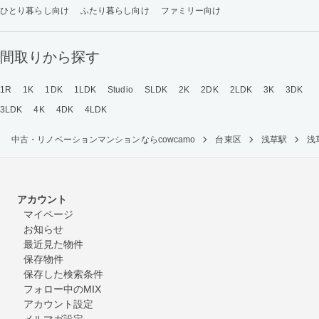
ひとり暮らし向け
ふたり暮らし向け
ファミリー向け
間取りから探す
1R
1K
1DK
1LDK
Studio
SLDK
2K
2DK
2LDK
3K
3DK
3LDK
4K
4DK
4LDK
中古・リノベーションマンションならcowcamo
台東区
浅草駅
浅
アカウント
マイページ
お知らせ
最近見た物件
保存物件
保存した検索条件
フォロー中のMIX
アカウント設定
メルマガ設定