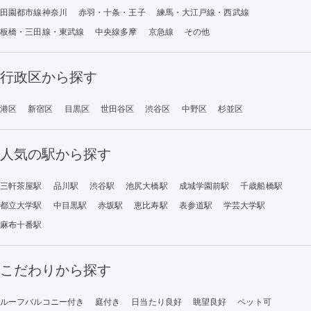
田園都市線神奈川
赤羽・十条・王子
練馬・大江戸線・西武線
板橋・三田線・東武線
中央線多摩
京急線
その他
行政区から探す
港区
新宿区
目黒区
世田谷区
渋谷区
中野区
杉並区
人気の駅から探す
三軒茶屋駅
品川駅
渋谷駅
池尻大橋駅
成城学園前駅
千歳船橋駅
都立大学駅
中目黒駅
赤坂駅
恵比寿駅
表参道駅
学芸大学駅
麻布十番駅
こだわりから探す
ルーフバルコニー付き
庭付き
日当たり良好
眺望良好
ペット可