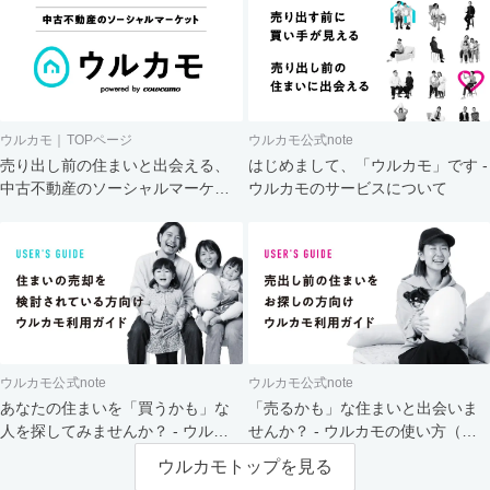
ウルカモ｜TOPページ
ウルカモ公式note
売り出し前の住まいと出会える、
はじめまして、「ウルカモ」です -
中古不動産のソーシャルマーケッ
ウルカモのサービスについて
ト
ウルカモ公式note
ウルカモ公式note
あなたの住まいを「買うかも」な
「売るかも」な住まいと出会いま
人を探してみませんか？ - ウルカ
せんか？ - ウルカモの使い方（買
モの使い方（売主さま向け）
主さま向け）
ウルカモトップを見る