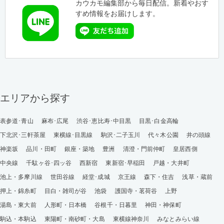
カウカモ編集部から毎日配信。新着やおす
すめ情報をお届けします。
エリアから探す
表参道･青山
麻布･広尾
渋谷･恵比寿･中目黒
目黒･白金高輪
下北沢･三軒茶屋
東横線･目黒線
駒沢･二子玉川
代々木公園
井の頭線
神楽坂
品川・田町
銀座・築地
豊洲
清澄・門前仲町
皇居西側
中央線
千駄ヶ谷･四ッ谷
西新宿
東新宿･早稲田
戸越・大井町
池上・多摩川線
世田谷線
経堂･成城
京王線
森下・住吉
浅草・蔵前
押上・錦糸町
目白・雑司が谷
池袋
護国寺・茗荷谷
上野
湯島・東大前
人形町・日本橋
谷根千・日暮里
神田・神保町
駒込・本駒込
東陽町・南砂町・大島
東横線神奈川
みなとみらい線