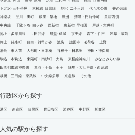
下北沢･三軒茶屋
東横線･目黒線
駒沢･二子玉川
代々木公園
井の頭線
神楽坂
品川・田町
銀座・築地
豊洲
清澄・門前仲町
皇居西側
中央線
千駄ヶ谷･四ッ谷
西新宿
東新宿･早稲田
戸越・大井町
池上・多摩川線
世田谷線
経堂･成城
京王線
森下・住吉
浅草・蔵前
押上・錦糸町
目白・雑司が谷
池袋
護国寺・茗荷谷
上野
湯島・東大前
人形町・日本橋
谷根千・日暮里
神田・神保町
駒込・本駒込
東陽町・南砂町・大島
東横線神奈川
みなとみらい線
田園都市線神奈川
赤羽・十条・王子
練馬・大江戸線・西武線
板橋・三田線・東武線
中央線多摩
京急線
その他
行政区から探す
港区
新宿区
目黒区
世田谷区
渋谷区
中野区
杉並区
人気の駅から探す