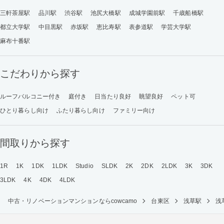
三軒茶屋駅
品川駅
渋谷駅
池尻大橋駅
成城学園前駅
千歳船橋駅
都立大学駅
中目黒駅
赤坂駅
恵比寿駅
表参道駅
学芸大学駅
麻布十番駅
こだわりから探す
ルーフバルコニー付き
庭付き
日当たり良好
眺望良好
ペット可
ひとり暮らし向け
ふたり暮らし向け
ファミリー向け
間取りから探す
1R
1K
1DK
1LDK
Studio
SLDK
2K
2DK
2LDK
3K
3DK
3LDK
4K
4DK
4LDK
中古・リノベーションマンションならcowcamo
台東区
浅草駅
浅