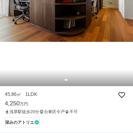
45.86㎡
1LDK
・
4,250
万円
浅草駅徒歩20分
台東区今戸
不可
深みのアトリエ