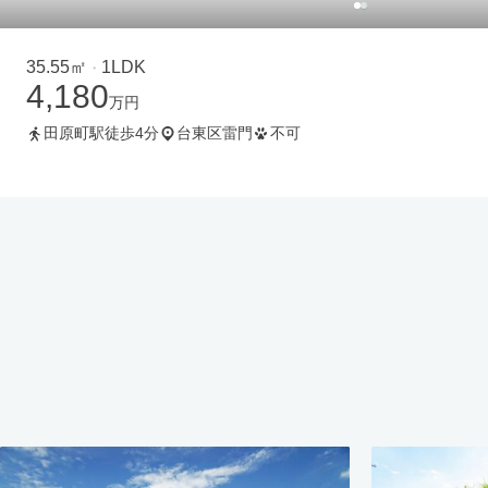
35.55㎡
1LDK
・
4,180
万円
田原町駅徒歩4分
台東区雷門
不可