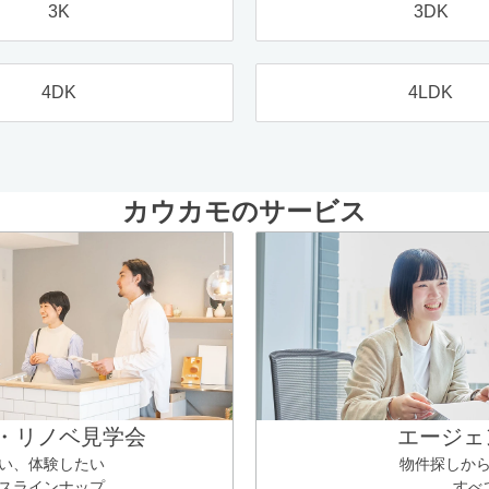
3K
3DK
4DK
4LDK
カウカモのサービス
・リノベ見学会
エージェ
い、体験したい
物件探しか
スラインナップ
すべ