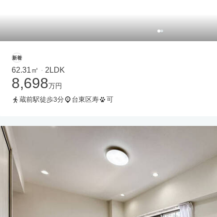
新着
62.31㎡
2LDK
・
8,698
万円
蔵前駅徒歩3分
台東区寿
可