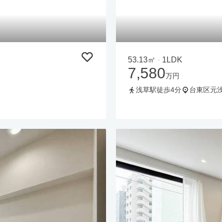
53.13㎡
1LDK
・
7,580
万円
浅草駅徒歩4分
台東区元