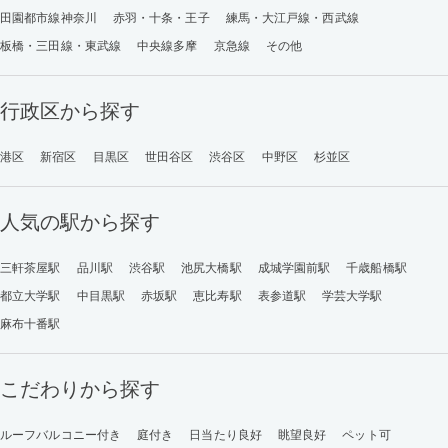
田園都市線神奈川
赤羽・十条・王子
練馬・大江戸線・西武線
板橋・三田線・東武線
中央線多摩
京急線
その他
行政区から探す
港区
新宿区
目黒区
世田谷区
渋谷区
中野区
杉並区
人気の駅から探す
三軒茶屋駅
品川駅
渋谷駅
池尻大橋駅
成城学園前駅
千歳船橋駅
都立大学駅
中目黒駅
赤坂駅
恵比寿駅
表参道駅
学芸大学駅
麻布十番駅
こだわりから探す
ルーフバルコニー付き
庭付き
日当たり良好
眺望良好
ペット可