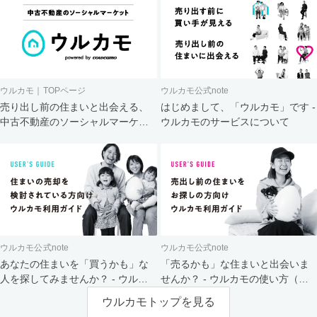
ウルカモ｜TOPページ
ウルカモ公式note
売り出し前の住まいと出会える、
はじめまして、「ウルカモ」です -
中古不動産のソーシャルマーケッ
ウルカモのサービスについて
ト
ウルカモ公式note
ウルカモ公式note
あなたの住まいを「買うかも」な
「売るかも」な住まいと出会いま
人を探してみませんか？ - ウルカ
せんか？ - ウルカモの使い方（買
モの使い方（売主さま向け）
主さま向け）
ウルカモトップを見る