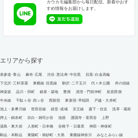
カウカモ編集部から毎日配信。新着やおす
すめ情報をお届けします。
エリアから探す
表参道･青山
麻布･広尾
渋谷･恵比寿･中目黒
目黒･白金高輪
下北沢･三軒茶屋
東横線･目黒線
駒沢･二子玉川
代々木公園
井の頭線
神楽坂
品川・田町
銀座・築地
豊洲
清澄・門前仲町
皇居西側
中央線
千駄ヶ谷･四ッ谷
西新宿
東新宿･早稲田
戸越・大井町
池上・多摩川線
世田谷線
経堂･成城
京王線
森下・住吉
浅草・蔵前
押上・錦糸町
目白・雑司が谷
池袋
護国寺・茗荷谷
上野
湯島・東大前
人形町・日本橋
谷根千・日暮里
神田・神保町
駒込・本駒込
東陽町・南砂町・大島
東横線神奈川
みなとみらい線