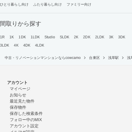
ひとり暮らし向け
ふたり暮らし向け
ファミリー向け
間取りから探す
1R
1K
1DK
1LDK
Studio
SLDK
2K
2DK
2LDK
3K
3DK
3LDK
4K
4DK
4LDK
中古・リノベーションマンションならcowcamo
台東区
浅草駅
浅
アカウント
マイページ
お知らせ
最近見た物件
保存物件
保存した検索条件
フォロー中のMIX
アカウント設定
メルマガ設定