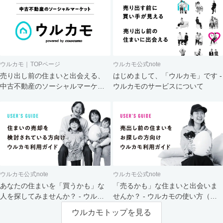
ウルカモ｜TOPページ
ウルカモ公式note
売り出し前の住まいと出会える、
はじめまして、「ウルカモ」です -
中古不動産のソーシャルマーケッ
ウルカモのサービスについて
ト
ウルカモ公式note
ウルカモ公式note
あなたの住まいを「買うかも」な
「売るかも」な住まいと出会いま
人を探してみませんか？ - ウルカ
せんか？ - ウルカモの使い方（買
モの使い方（売主さま向け）
主さま向け）
ウルカモトップを見る