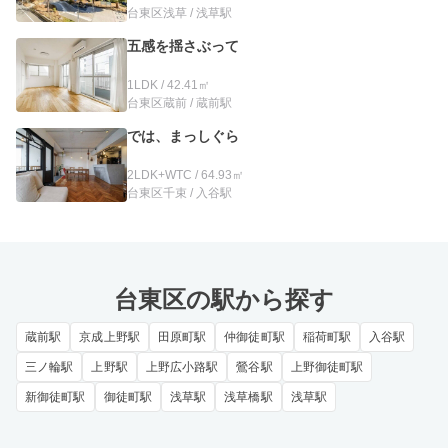
台東区浅草 / 浅草駅
五感を揺さぶって
1LDK / 42.41㎡
台東区蔵前 / 蔵前駅
では、まっしぐら
2LDK+WTC / 64.93㎡
台東区千束 / 入谷駅
台東区の駅から探す
蔵前駅
京成上野駅
田原町駅
仲御徒町駅
稲荷町駅
入谷駅
三ノ輪駅
上野駅
上野広小路駅
鶯谷駅
上野御徒町駅
新御徒町駅
御徒町駅
浅草駅
浅草橋駅
浅草駅