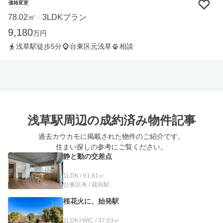
価格変更
78.02㎡
3LDKプラン
・
9,180
万円
浅草駅徒歩5分
台東区元浅草
相談
浅草駅周辺の
成約済み物件記事
過去カウカモに掲載された物件のご紹介です。
住まい探しの参考にご覧ください。
静と動の交差点
1LDK / 61.81㎡
台東区寿 / 蔵前駅
桜花火に、始発駅
1LDK+WIC / 37.03㎡