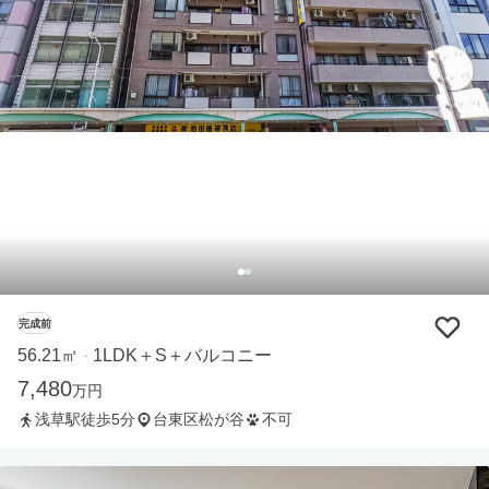
完成前
56.21㎡
1LDK＋S＋バルコニー
・
7,480
万円
浅草駅徒歩5分
台東区松が谷
不可