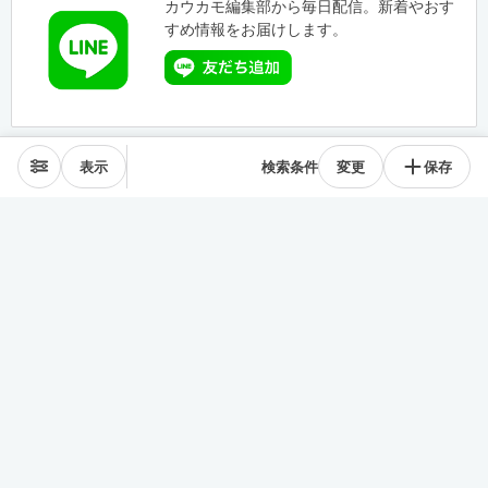
カウカモ編集部から毎日配信。新着やおす
すめ情報をお届けします。
表示
検索条件
変更
保存
エリアから探す
表参道･青山
麻布･広尾
渋谷･恵比寿･中目黒
目黒･白金高輪
下北沢･三軒茶屋
東横線･目黒線
駒沢･二子玉川
代々木公園
井の頭線
神楽坂
品川・田町
銀座・築地
豊洲
清澄・門前仲町
皇居西側
中央線
千駄ヶ谷･四ッ谷
西新宿
東新宿･早稲田
戸越・大井町
池上・多摩川線
世田谷線
経堂･成城
京王線
森下・住吉
浅草・蔵前
押上・錦糸町
目白・雑司が谷
池袋
護国寺・茗荷谷
上野
湯島・東大前
人形町・日本橋
谷根千・日暮里
神田・神保町
駒込・本駒込
東陽町・南砂町・大島
東横線神奈川
みなとみらい線