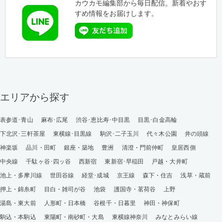
カウカモ編集部から毎日配信。新着やおす
すめ情報をお届けします。
エリアから探す
表参道･青山
麻布･広尾
渋谷･恵比寿･中目黒
目黒･白金高輪
下北沢･三軒茶屋
東横線･目黒線
駒沢･二子玉川
代々木公園
井の頭線
神楽坂
品川・田町
銀座・築地
豊洲
清澄・門前仲町
皇居西側
中央線
千駄ヶ谷･四ッ谷
西新宿
東新宿･早稲田
戸越・大井町
池上・多摩川線
世田谷線
経堂･成城
京王線
森下・住吉
浅草・蔵前
押上・錦糸町
目白・雑司が谷
池袋
護国寺・茗荷谷
上野
湯島・東大前
人形町・日本橋
谷根千・日暮里
神田・神保町
駒込・本駒込
東陽町・南砂町・大島
東横線神奈川
みなとみらい線