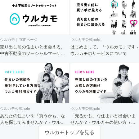
ウルカモ｜TOPページ
ウルカモ公式note
売り出し前の住まいと出会える、
はじめまして、「ウルカモ」です -
中古不動産のソーシャルマーケッ
ウルカモのサービスについて
ト
ウルカモ公式note
ウルカモ公式note
あなたの住まいを「買うかも」な
「売るかも」な住まいと出会いま
人を探してみませんか？ - ウルカ
せんか？ - ウルカモの使い方（買
モの使い方（売主さま向け）
主さま向け）
ウルカモトップを見る