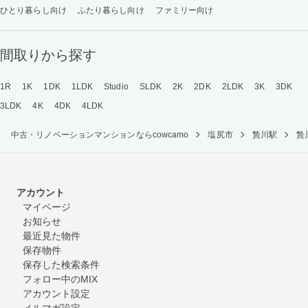
ひとり暮らし向け
ふたり暮らし向け
ファミリー向け
間取りから探す
1R
1K
1DK
1LDK
Studio
SLDK
2K
2DK
2LDK
3K
3DK
3LDK
4K
4DK
4LDK
中古・リノベーションマンションならcowcamo
塩尻市
贄川駅
贄
アカウント
マイページ
お知らせ
最近見た物件
保存物件
保存した検索条件
フォロー中のMIX
アカウント設定
メルマガ設定