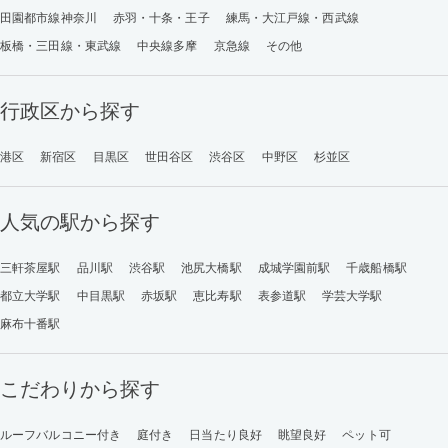
田園都市線神奈川
赤羽・十条・王子
練馬・大江戸線・西武線
板橋・三田線・東武線
中央線多摩
京急線
その他
行政区から探す
港区
新宿区
目黒区
世田谷区
渋谷区
中野区
杉並区
人気の駅から探す
三軒茶屋駅
品川駅
渋谷駅
池尻大橋駅
成城学園前駅
千歳船橋駅
都立大学駅
中目黒駅
赤坂駅
恵比寿駅
表参道駅
学芸大学駅
麻布十番駅
こだわりから探す
ルーフバルコニー付き
庭付き
日当たり良好
眺望良好
ペット可