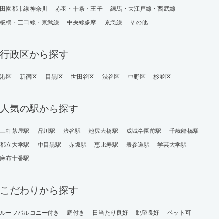
田園都市線神奈川
赤羽・十条・王子
練馬・大江戸線・西武線
板橋・三田線・東武線
中央線多摩
京急線
その他
行政区から探す
港区
新宿区
目黒区
世田谷区
渋谷区
中野区
杉並区
人気の駅から探す
三軒茶屋駅
品川駅
渋谷駅
池尻大橋駅
成城学園前駅
千歳船橋駅
都立大学駅
中目黒駅
赤坂駅
恵比寿駅
表参道駅
学芸大学駅
麻布十番駅
こだわりから探す
ルーフバルコニー付き
庭付き
日当たり良好
眺望良好
ペット可