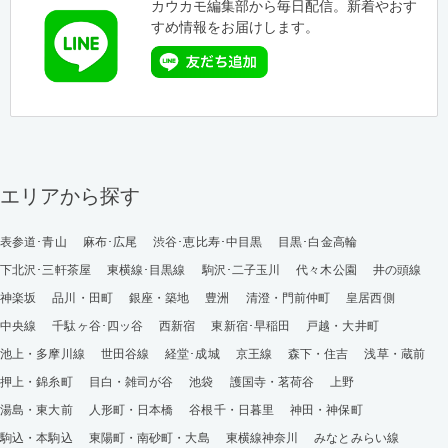
カウカモ編集部から毎日配信。新着やおす
すめ情報をお届けします。
エリアから探す
表参道･青山
麻布･広尾
渋谷･恵比寿･中目黒
目黒･白金高輪
下北沢･三軒茶屋
東横線･目黒線
駒沢･二子玉川
代々木公園
井の頭線
神楽坂
品川・田町
銀座・築地
豊洲
清澄・門前仲町
皇居西側
中央線
千駄ヶ谷･四ッ谷
西新宿
東新宿･早稲田
戸越・大井町
池上・多摩川線
世田谷線
経堂･成城
京王線
森下・住吉
浅草・蔵前
押上・錦糸町
目白・雑司が谷
池袋
護国寺・茗荷谷
上野
湯島・東大前
人形町・日本橋
谷根千・日暮里
神田・神保町
駒込・本駒込
東陽町・南砂町・大島
東横線神奈川
みなとみらい線