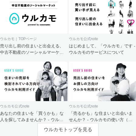
ウルカモ｜TOPページ
ウルカモ公式note
売り出し前の住まいと出会える、
はじめまして、「ウルカモ」です -
中古不動産のソーシャルマーケッ
ウルカモのサービスについて
ト
ウルカモ公式note
ウルカモ公式note
あなたの住まいを「買うかも」な
「売るかも」な住まいと出会いま
人を探してみませんか？ - ウルカ
せんか？ - ウルカモの使い方（買
モの使い方（売主さま向け）
主さま向け）
ウルカモトップを見る