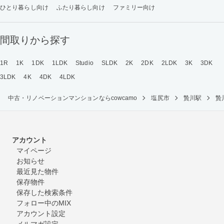
ひとり暮らし向け
ふたり暮らし向け
ファミリー向け
間取りから探す
1R
1K
1DK
1LDK
Studio
SLDK
2K
2DK
2LDK
3K
3DK
3LDK
4K
4DK
4LDK
中古・リノベーションマンションならcowcamo
塩尻市
贄川駅
贄
アカウント
マイページ
お知らせ
最近見た物件
保存物件
保存した検索条件
フォロー中のMIX
アカウント設定
メルマガ設定