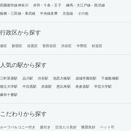
田園都市線神奈川
赤羽・十条・王子
練馬・大江戸線・西武線
板橋・三田線・東武線
中央線多摩
京急線
その他
行政区から探す
港区
新宿区
目黒区
世田谷区
渋谷区
中野区
杉並区
人気の駅から探す
三軒茶屋駅
品川駅
渋谷駅
池尻大橋駅
成城学園前駅
千歳船橋駅
都立大学駅
中目黒駅
赤坂駅
恵比寿駅
表参道駅
学芸大学駅
麻布十番駅
こだわりから探す
ルーフバルコニー付き
庭付き
日当たり良好
眺望良好
ペット可