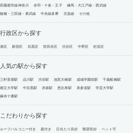
田園都市線神奈川
赤羽・十条・王子
練馬・大江戸線・西武線
板橋・三田線・東武線
中央線多摩
京急線
その他
行政区から探す
港区
新宿区
目黒区
世田谷区
渋谷区
中野区
杉並区
人気の駅から探す
三軒茶屋駅
品川駅
渋谷駅
池尻大橋駅
成城学園前駅
千歳船橋駅
都立大学駅
中目黒駅
赤坂駅
恵比寿駅
表参道駅
学芸大学駅
麻布十番駅
こだわりから探す
ルーフバルコニー付き
庭付き
日当たり良好
眺望良好
ペット可