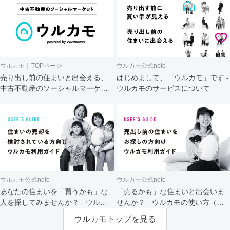
ウルカモ｜TOPページ
ウルカモ公式note
売り出し前の住まいと出会える、
はじめまして、「ウルカモ」です -
中古不動産のソーシャルマーケッ
ウルカモのサービスについて
ト
ウルカモ公式note
ウルカモ公式note
あなたの住まいを「買うかも」な
「売るかも」な住まいと出会いま
人を探してみませんか？ - ウルカ
せんか？ - ウルカモの使い方（買
モの使い方（売主さま向け）
主さま向け）
ウルカモトップを見る