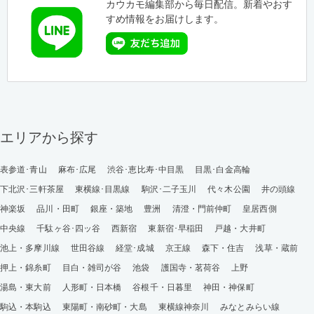
カウカモ編集部から毎日配信。新着やおす
すめ情報をお届けします。
エリアから探す
表参道･青山
麻布･広尾
渋谷･恵比寿･中目黒
目黒･白金高輪
下北沢･三軒茶屋
東横線･目黒線
駒沢･二子玉川
代々木公園
井の頭線
神楽坂
品川・田町
銀座・築地
豊洲
清澄・門前仲町
皇居西側
中央線
千駄ヶ谷･四ッ谷
西新宿
東新宿･早稲田
戸越・大井町
池上・多摩川線
世田谷線
経堂･成城
京王線
森下・住吉
浅草・蔵前
押上・錦糸町
目白・雑司が谷
池袋
護国寺・茗荷谷
上野
湯島・東大前
人形町・日本橋
谷根千・日暮里
神田・神保町
駒込・本駒込
東陽町・南砂町・大島
東横線神奈川
みなとみらい線