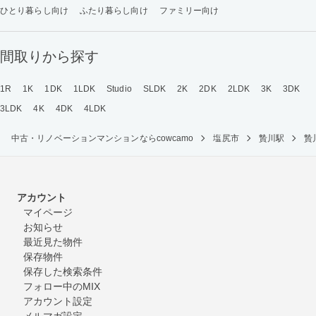
ひとり暮らし向け
ふたり暮らし向け
ファミリー向け
間取りから探す
1R
1K
1DK
1LDK
Studio
SLDK
2K
2DK
2LDK
3K
3DK
3LDK
4K
4DK
4LDK
中古・リノベーションマンションならcowcamo
塩尻市
贄川駅
贄
アカウント
マイページ
お知らせ
最近見た物件
保存物件
保存した検索条件
フォロー中のMIX
アカウント設定
メルマガ設定