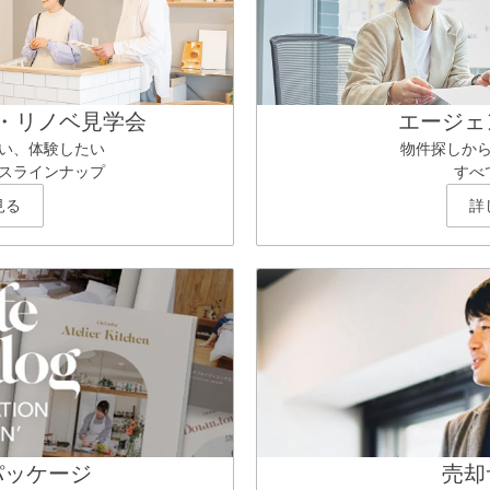
・リノベ見学会
エージェ
い、体験したい
物件探しか
スラインナップ
すべ
見る
詳
パッケージ
売却