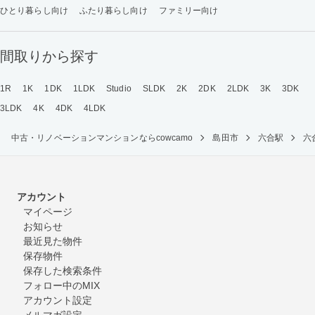
ひとり暮らし向け
ふたり暮らし向け
ファミリー向け
間取りから探す
1R
1K
1DK
1LDK
Studio
SLDK
2K
2DK
2LDK
3K
3DK
3LDK
4K
4DK
4LDK
中古・リノベーションマンションならcowcamo
島田市
六合駅
六
アカウント
マイページ
お知らせ
最近見た物件
保存物件
保存した検索条件
フォロー中のMIX
アカウント設定
メルマガ設定