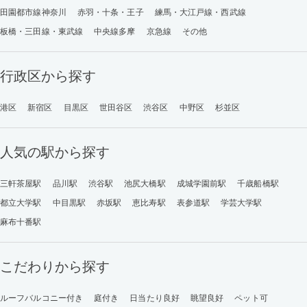
田園都市線神奈川
赤羽・十条・王子
練馬・大江戸線・西武線
板橋・三田線・東武線
中央線多摩
京急線
その他
行政区から探す
港区
新宿区
目黒区
世田谷区
渋谷区
中野区
杉並区
人気の駅から探す
三軒茶屋駅
品川駅
渋谷駅
池尻大橋駅
成城学園前駅
千歳船橋駅
都立大学駅
中目黒駅
赤坂駅
恵比寿駅
表参道駅
学芸大学駅
麻布十番駅
こだわりから探す
ルーフバルコニー付き
庭付き
日当たり良好
眺望良好
ペット可