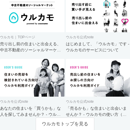
ウルカモ｜TOPページ
ウルカモ公式note
売り出し前の住まいと出会える、
はじめまして、「ウルカモ」です -
中古不動産のソーシャルマーケッ
ウルカモのサービスについて
ト
ウルカモ公式note
ウルカモ公式note
あなたの住まいを「買うかも」な
「売るかも」な住まいと出会いま
人を探してみませんか？ - ウルカ
せんか？ - ウルカモの使い方（買
モの使い方（売主さま向け）
主さま向け）
ウルカモトップを見る