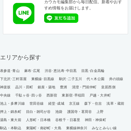
カウカモ編集部から毎日配信。新着やおす
すめ情報をお届けします。
エリアから探す
表参道･青山
麻布･広尾
渋谷･恵比寿･中目黒
目黒･白金高輪
下北沢･三軒茶屋
東横線･目黒線
駒沢･二子玉川
代々木公園
井の頭線
神楽坂
品川・田町
銀座・築地
豊洲
清澄・門前仲町
皇居西側
中央線
千駄ヶ谷･四ッ谷
西新宿
東新宿･早稲田
戸越・大井町
池上・多摩川線
世田谷線
経堂･成城
京王線
森下・住吉
浅草・蔵前
押上・錦糸町
目白・雑司が谷
池袋
護国寺・茗荷谷
上野
湯島・東大前
人形町・日本橋
谷根千・日暮里
神田・神保町
駒込・本駒込
東陽町・南砂町・大島
東横線神奈川
みなとみらい線