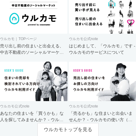
ウルカモ｜TOPページ
ウルカモ公式note
売り出し前の住まいと出会える、
はじめまして、「ウルカモ」です -
中古不動産のソーシャルマーケッ
ウルカモのサービスについて
ト
ウルカモ公式note
ウルカモ公式note
あなたの住まいを「買うかも」な
「売るかも」な住まいと出会いま
人を探してみませんか？ - ウルカ
せんか？ - ウルカモの使い方（買
モの使い方（売主さま向け）
主さま向け）
ウルカモトップを見る