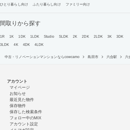
ひとり暮らし向け
ふたり暮らし向け
ファミリー向け
間取りから探す
1R
1K
1DK
1LDK
Studio
SLDK
2K
2DK
2LDK
3K
3DK
3LDK
4K
4DK
4LDK
中古・リノベーションマンションならcowcamo
島田市
六合駅
六
アカウント
マイページ
お知らせ
最近見た物件
保存物件
保存した検索条件
フォロー中のMIX
アカウント設定
メルマガ設定