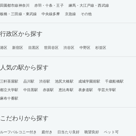
田園都市線神奈川
赤羽・十条・王子
練馬・大江戸線・西武線
板橋・三田線・東武線
中央線多摩
京急線
その他
行政区から探す
港区
新宿区
目黒区
世田谷区
渋谷区
中野区
杉並区
人気の駅から探す
三軒茶屋駅
品川駅
渋谷駅
池尻大橋駅
成城学園前駅
千歳船橋駅
都立大学駅
中目黒駅
赤坂駅
恵比寿駅
表参道駅
学芸大学駅
麻布十番駅
こだわりから探す
ルーフバルコニー付き
庭付き
日当たり良好
眺望良好
ペット可