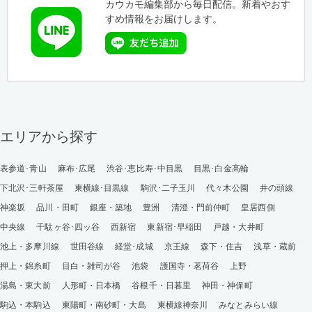
カウカモ編集部から毎日配信。新着やおす
すめ情報をお届けします。
エリアから探す
表参道･青山
麻布･広尾
渋谷･恵比寿･中目黒
目黒･白金高輪
下北沢･三軒茶屋
東横線･目黒線
駒沢･二子玉川
代々木公園
井の頭線
神楽坂
品川・田町
銀座・築地
豊洲
清澄・門前仲町
皇居西側
中央線
千駄ヶ谷･四ッ谷
西新宿
東新宿･早稲田
戸越・大井町
池上・多摩川線
世田谷線
経堂･成城
京王線
森下・住吉
浅草・蔵前
押上・錦糸町
目白・雑司が谷
池袋
護国寺・茗荷谷
上野
湯島・東大前
人形町・日本橋
谷根千・日暮里
神田・神保町
駒込・本駒込
東陽町・南砂町・大島
東横線神奈川
みなとみらい線