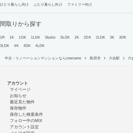
ひとり暮らし向け
ふたり暮らし向け
ファミリー向け
間取りから探す
1R
1K
1DK
1LDK
Studio
SLDK
2K
2DK
2LDK
3K
3DK
3LDK
4K
4DK
4LDK
中古・リノベーションマンションならcowcamo
島田市
六合駅
六
アカウント
マイページ
お知らせ
最近見た物件
保存物件
保存した検索条件
フォロー中のMIX
アカウント設定
メルマガ設定