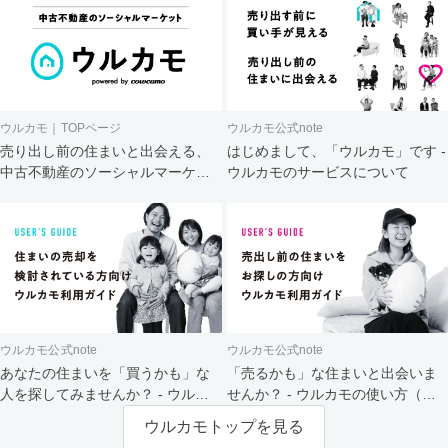
ウルカモ｜TOPページ
ウルカモ公式note
売り出し前の住まいと出会える、
はじめまして、「ウルカモ」です -
中古不動産のソーシャルマーケッ
ウルカモのサービスについて
ト
ウルカモ公式note
ウルカモ公式note
あなたの住まいを「買うかも」な
「売るかも」な住まいと出会いま
人を探してみませんか？ - ウルカ
せんか？ - ウルカモの使い方（買
モの使い方（売主さま向け）
主さま向け）
ウルカモトップを見る