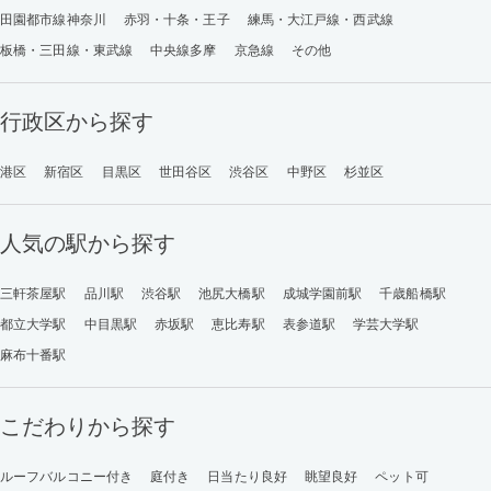
田園都市線神奈川
赤羽・十条・王子
練馬・大江戸線・西武線
板橋・三田線・東武線
中央線多摩
京急線
その他
行政区から探す
港区
新宿区
目黒区
世田谷区
渋谷区
中野区
杉並区
人気の駅から探す
三軒茶屋駅
品川駅
渋谷駅
池尻大橋駅
成城学園前駅
千歳船橋駅
都立大学駅
中目黒駅
赤坂駅
恵比寿駅
表参道駅
学芸大学駅
麻布十番駅
こだわりから探す
ルーフバルコニー付き
庭付き
日当たり良好
眺望良好
ペット可