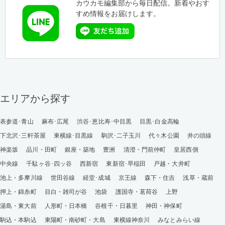
カウカモ編集部から毎日配信。新着やおす
すめ情報をお届けします。
エリアから探す
表参道･青山
麻布･広尾
渋谷･恵比寿･中目黒
目黒･白金高輪
下北沢･三軒茶屋
東横線･目黒線
駒沢･二子玉川
代々木公園
井の頭線
神楽坂
品川・田町
銀座・築地
豊洲
清澄・門前仲町
皇居西側
中央線
千駄ヶ谷･四ッ谷
西新宿
東新宿･早稲田
戸越・大井町
池上・多摩川線
世田谷線
経堂･成城
京王線
森下・住吉
浅草・蔵前
押上・錦糸町
目白・雑司が谷
池袋
護国寺・茗荷谷
上野
湯島・東大前
人形町・日本橋
谷根千・日暮里
神田・神保町
駒込・本駒込
東陽町・南砂町・大島
東横線神奈川
みなとみらい線