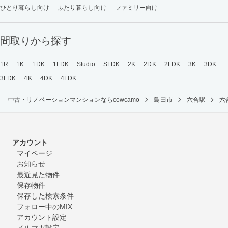
ひとり暮らし向け
ふたり暮らし向け
ファミリー向け
間取りから探す
1R
1K
1DK
1LDK
Studio
SLDK
2K
2DK
2LDK
3K
3DK
3LDK
4K
4DK
4LDK
中古・リノベーションマンションならcowcamo
島田市
六合駅
六
アカウント
マイページ
お知らせ
最近見た物件
保存物件
保存した検索条件
フォロー中のMIX
アカウント設定
メルマガ設定