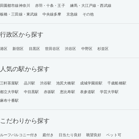
田園都市線神奈川
赤羽・十条・王子
練馬・大江戸線・西武線
板橋・三田線・東武線
中央線多摩
京急線
その他
行政区から探す
港区
新宿区
目黒区
世田谷区
渋谷区
中野区
杉並区
人気の駅から探す
三軒茶屋駅
品川駅
渋谷駅
池尻大橋駅
成城学園前駅
千歳船橋駅
都立大学駅
中目黒駅
赤坂駅
恵比寿駅
表参道駅
学芸大学駅
麻布十番駅
こだわりから探す
ルーフバルコニー付き
庭付き
日当たり良好
眺望良好
ペット可