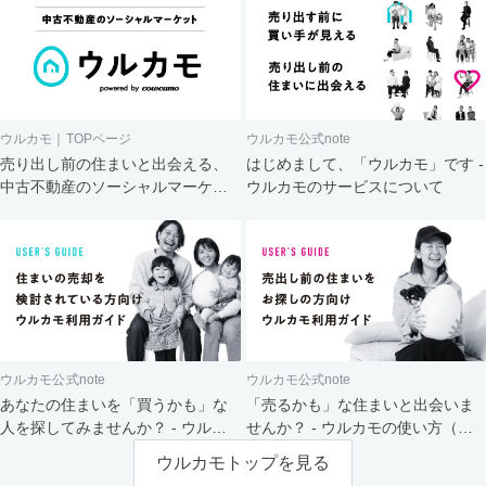
ウルカモ｜TOPページ
ウルカモ公式note
売り出し前の住まいと出会える、
はじめまして、「ウルカモ」です -
中古不動産のソーシャルマーケッ
ウルカモのサービスについて
ト
ウルカモ公式note
ウルカモ公式note
あなたの住まいを「買うかも」な
「売るかも」な住まいと出会いま
人を探してみませんか？ - ウルカ
せんか？ - ウルカモの使い方（買
モの使い方（売主さま向け）
主さま向け）
ウルカモトップを見る