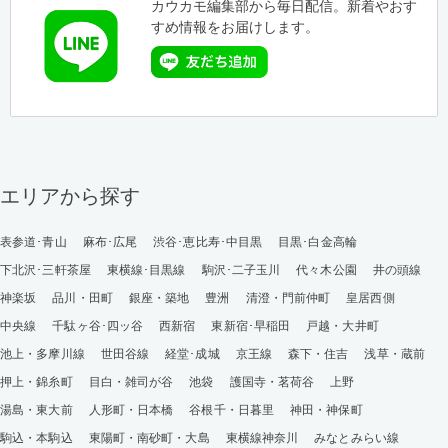
カウカモ編集部から毎日配信。新着やおす
すめ情報をお届けします。
エリアから探す
表参道･青山
麻布･広尾
渋谷･恵比寿･中目黒
目黒･白金高輪
下北沢･三軒茶屋
東横線･目黒線
駒沢･二子玉川
代々木公園
井の頭線
神楽坂
品川・田町
銀座・築地
豊洲
清澄・門前仲町
皇居西側
中央線
千駄ヶ谷･四ッ谷
西新宿
東新宿･早稲田
戸越・大井町
池上・多摩川線
世田谷線
経堂･成城
京王線
森下・住吉
浅草・蔵前
押上・錦糸町
目白・雑司が谷
池袋
護国寺・茗荷谷
上野
湯島・東大前
人形町・日本橋
谷根千・日暮里
神田・神保町
駒込・本駒込
東陽町・南砂町・大島
東横線神奈川
みなとみらい線