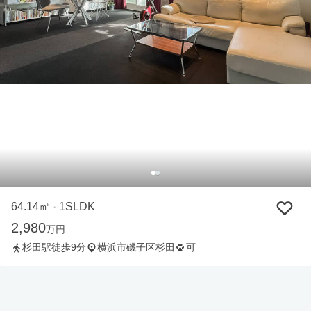
64.14㎡
1SLDK
・
2,980
万円
杉田駅徒歩9分
横浜市磯子区杉田
可