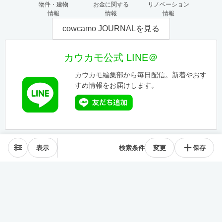
物件・建物
お金に関する
リノベーション
情報
情報
情報
cowcamo JOURNALを見る
カウカモ公式 LINE＠
カウカモ編集部から毎日配信。新着やおす
すめ情報をお届けします。
表示
検索条件
変更
保存
エリアから探す
表参道･青山
麻布･広尾
渋谷･恵比寿･中目黒
目黒･白金高輪
下北沢･三軒茶屋
東横線･目黒線
駒沢･二子玉川
代々木公園
井の頭線
神楽坂
品川・田町
銀座・築地
豊洲
清澄・門前仲町
皇居西側