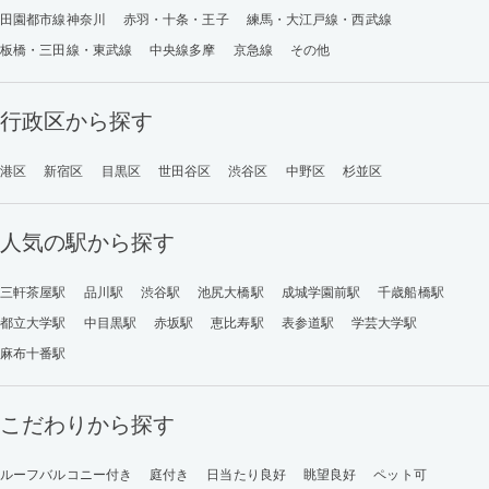
田園都市線神奈川
赤羽・十条・王子
練馬・大江戸線・西武線
板橋・三田線・東武線
中央線多摩
京急線
その他
行政区から探す
港区
新宿区
目黒区
世田谷区
渋谷区
中野区
杉並区
人気の駅から探す
三軒茶屋駅
品川駅
渋谷駅
池尻大橋駅
成城学園前駅
千歳船橋駅
都立大学駅
中目黒駅
赤坂駅
恵比寿駅
表参道駅
学芸大学駅
麻布十番駅
こだわりから探す
ルーフバルコニー付き
庭付き
日当たり良好
眺望良好
ペット可