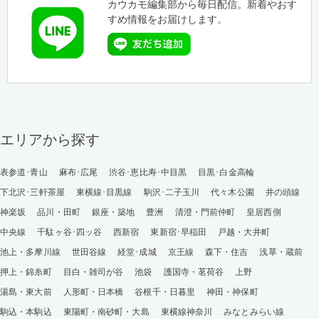
カウカモ編集部から毎日配信。新着やおす
すめ情報をお届けします。
エリアから探す
表参道･青山
麻布･広尾
渋谷･恵比寿･中目黒
目黒･白金高輪
下北沢･三軒茶屋
東横線･目黒線
駒沢･二子玉川
代々木公園
井の頭線
神楽坂
品川・田町
銀座・築地
豊洲
清澄・門前仲町
皇居西側
中央線
千駄ヶ谷･四ッ谷
西新宿
東新宿･早稲田
戸越・大井町
池上・多摩川線
世田谷線
経堂･成城
京王線
森下・住吉
浅草・蔵前
押上・錦糸町
目白・雑司が谷
池袋
護国寺・茗荷谷
上野
湯島・東大前
人形町・日本橋
谷根千・日暮里
神田・神保町
駒込・本駒込
東陽町・南砂町・大島
東横線神奈川
みなとみらい線