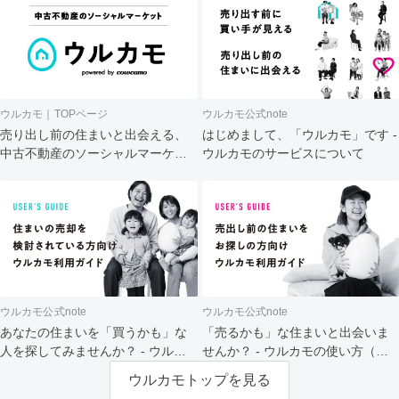
ウルカモ｜TOPページ
ウルカモ公式note
売り出し前の住まいと出会える、
はじめまして、「ウルカモ」です -
中古不動産のソーシャルマーケッ
ウルカモのサービスについて
ト
ウルカモ公式note
ウルカモ公式note
あなたの住まいを「買うかも」な
「売るかも」な住まいと出会いま
人を探してみませんか？ - ウルカ
せんか？ - ウルカモの使い方（買
モの使い方（売主さま向け）
主さま向け）
ウルカモトップを見る