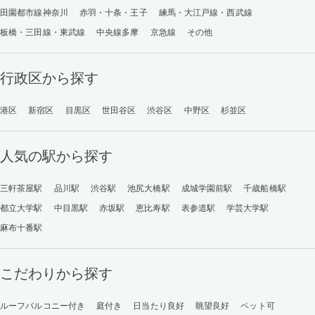
田園都市線神奈川
赤羽・十条・王子
練馬・大江戸線・西武線
板橋・三田線・東武線
中央線多摩
京急線
その他
行政区から探す
港区
新宿区
目黒区
世田谷区
渋谷区
中野区
杉並区
人気の駅から探す
三軒茶屋駅
品川駅
渋谷駅
池尻大橋駅
成城学園前駅
千歳船橋駅
都立大学駅
中目黒駅
赤坂駅
恵比寿駅
表参道駅
学芸大学駅
麻布十番駅
こだわりから探す
ルーフバルコニー付き
庭付き
日当たり良好
眺望良好
ペット可