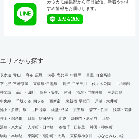
カウカモ編集部から毎日配信。新着やおす
すめ情報をお届けします。
エリアから探す
表参道･青山
麻布･広尾
渋谷･恵比寿･中目黒
目黒･白金高輪
下北沢･三軒茶屋
東横線･目黒線
駒沢･二子玉川
代々木公園
井の頭線
神楽坂
品川・田町
銀座・築地
豊洲
清澄・門前仲町
皇居西側
中央線
千駄ヶ谷･四ッ谷
西新宿
東新宿･早稲田
戸越・大井町
池上・多摩川線
世田谷線
経堂･成城
京王線
森下・住吉
浅草・蔵前
押上・錦糸町
目白・雑司が谷
池袋
護国寺・茗荷谷
上野
湯島・東大前
人形町・日本橋
谷根千・日暮里
神田・神保町
駒込・本駒込
東陽町・南砂町・大島
東横線神奈川
みなとみらい線