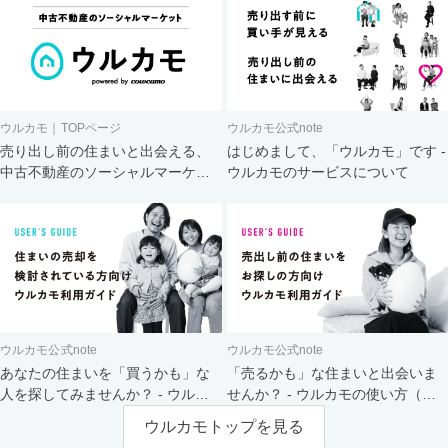
ウルカモ｜TOPページ
ウルカモ公式note
売り出し前の住まいと出会える、
はじめまして、「ウルカモ」です -
中古不動産のソーシャルマーケッ
ウルカモのサービスについて
ト
ウルカモ公式note
ウルカモ公式note
あなたの住まいを「買うかも」な
「売るかも」な住まいと出会いま
人を探してみませんか？ - ウルカ
せんか？ - ウルカモの使い方（買
モの使い方（売主さま向け）
主さま向け）
ウルカモトップを見る