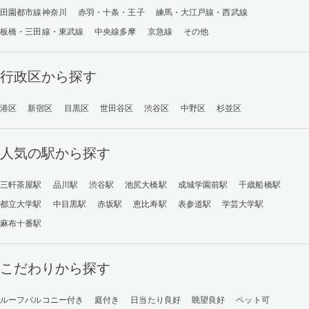
田園都市線神奈川
赤羽・十条・王子
練馬・大江戸線・西武線
板橋・三田線・東武線
中央線多摩
京急線
その他
行政区から探す
港区
新宿区
目黒区
世田谷区
渋谷区
中野区
杉並区
人気の駅から探す
三軒茶屋駅
品川駅
渋谷駅
池尻大橋駅
成城学園前駅
千歳船橋駅
都立大学駅
中目黒駅
赤坂駅
恵比寿駅
表参道駅
学芸大学駅
麻布十番駅
こだわりから探す
ルーフバルコニー付き
庭付き
日当たり良好
眺望良好
ペット可