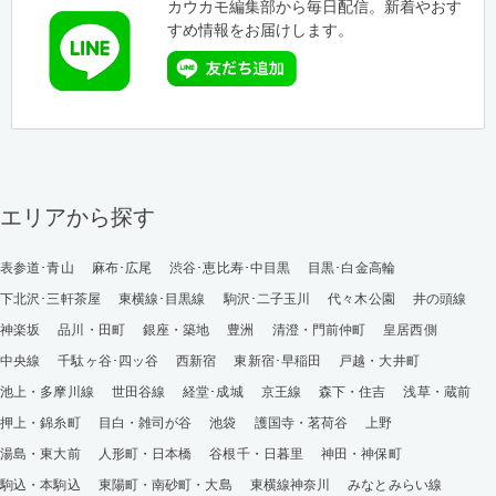
カウカモ編集部から毎日配信。新着やおす
すめ情報をお届けします。
エリアから探す
表参道･青山
麻布･広尾
渋谷･恵比寿･中目黒
目黒･白金高輪
下北沢･三軒茶屋
東横線･目黒線
駒沢･二子玉川
代々木公園
井の頭線
神楽坂
品川・田町
銀座・築地
豊洲
清澄・門前仲町
皇居西側
中央線
千駄ヶ谷･四ッ谷
西新宿
東新宿･早稲田
戸越・大井町
池上・多摩川線
世田谷線
経堂･成城
京王線
森下・住吉
浅草・蔵前
押上・錦糸町
目白・雑司が谷
池袋
護国寺・茗荷谷
上野
湯島・東大前
人形町・日本橋
谷根千・日暮里
神田・神保町
駒込・本駒込
東陽町・南砂町・大島
東横線神奈川
みなとみらい線