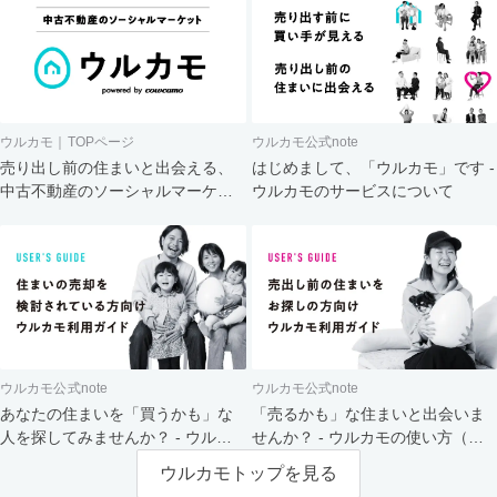
ウルカモ｜TOPページ
ウルカモ公式note
売り出し前の住まいと出会える、
はじめまして、「ウルカモ」です -
中古不動産のソーシャルマーケッ
ウルカモのサービスについて
ト
ウルカモ公式note
ウルカモ公式note
あなたの住まいを「買うかも」な
「売るかも」な住まいと出会いま
人を探してみませんか？ - ウルカ
せんか？ - ウルカモの使い方（買
モの使い方（売主さま向け）
主さま向け）
ウルカモトップを見る